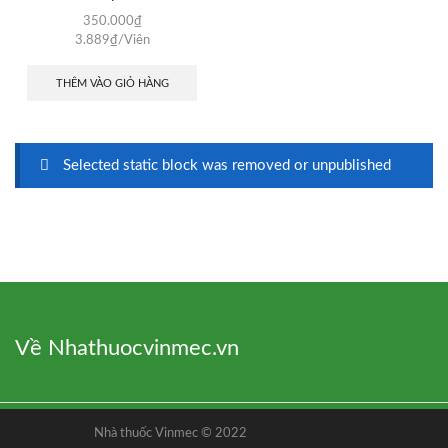
350.000
₫
3.889
₫
/Viên
THÊM VÀO GIỎ HÀNG
Selected static block was removed or unpublished
Về Nhathuocvinmec.vn
Nhà thuốc Vinmec © 2022
Nhà thuốc Vinmec