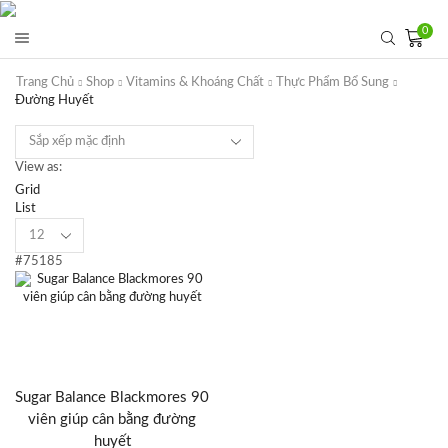
0
Trang Chủ
Shop
Vitamins & Khoáng Chất
Thực Phẩm Bổ Sung
Đường Huyết
View as:
Grid
List
Products
per
#75185
page
Sugar Balance Blackmores 90
viên giúp cân bằng đường
huyết