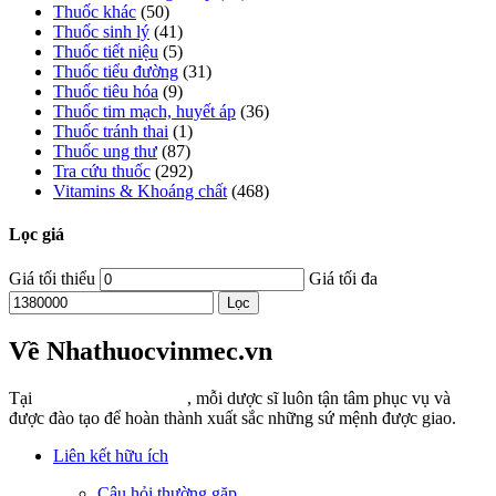
Thuốc khác
(50)
Thuốc sinh lý
(41)
Thuốc tiết niệu
(5)
Thuốc tiểu đường
(31)
Thuốc tiêu hóa
(9)
Thuốc tim mạch, huyết áp
(36)
Thuốc tránh thai
(1)
Thuốc ung thư
(87)
Tra cứu thuốc
(292)
Vitamins & Khoáng chất
(468)
Lọc giá
Giá tối thiểu
Giá tối đa
Lọc
Về Nhathuocvinmec.vn
Tại
Nhathuocvinmec.vn
, mỗi dược sĩ luôn tận tâm phục vụ và
được đào tạo để hoàn thành xuất sắc những sứ mệnh được giao.
Liên kết hữu ích
Câu hỏi thường gặp