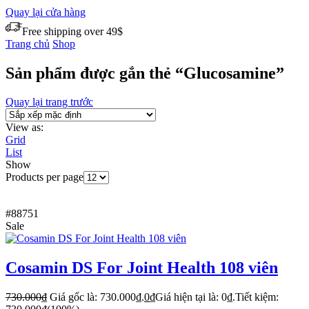
Quay lại cửa hàng
Free shipping over 49$
Trang chủ
Shop
Sản phẩm được gắn thẻ “Glucosamine”
Quay lại trang trước
View as:
Grid
List
Show
Products per page
#88751
Sale
Cosamin DS For Joint Health 108 viên
730.000
₫
Giá gốc là: 730.000₫.
0
₫
Giá hiện tại là: 0₫.
Tiết kiệm: