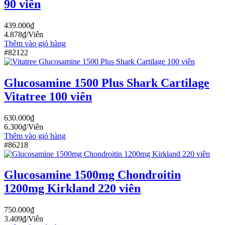
90 viên
439.000
₫
4.878
₫
/Viên
Thêm vào giỏ hàng
#82122
Glucosamine 1500 Plus Shark Cartilage
Vitatree 100 viên
630.000
₫
6.300
₫
/Viên
Thêm vào giỏ hàng
#86218
Glucosamine 1500mg Chondroitin
1200mg Kirkland 220 viên
750.000
₫
3.409
₫
/Viên