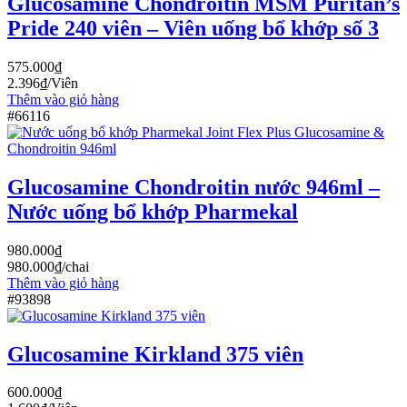
Glucosamine Chondroitin MSM Puritan’s
Pride 240 viên – Viên uống bổ khớp số 3
575.000
₫
2.396
₫
/Viên
Thêm vào giỏ hàng
#66116
Glucosamine Chondroitin nước 946ml –
Nước uống bổ khớp Pharmekal
980.000
₫
980.000
₫
/chai
Thêm vào giỏ hàng
#93898
Glucosamine Kirkland 375 viên
600.000
₫