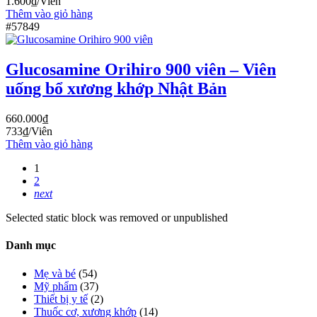
1.600
₫
/Viên
Thêm vào giỏ hàng
#57849
Glucosamine Orihiro 900 viên – Viên
uống bổ xương khớp Nhật Bản
660.000
₫
733
₫
/Viên
Thêm vào giỏ hàng
1
2
next
Selected static block was removed or unpublished
Danh mục
Mẹ và bé
(54)
Mỹ phẩm
(37)
Thiết bị y tế
(2)
Thuốc cơ, xương khớp
(14)