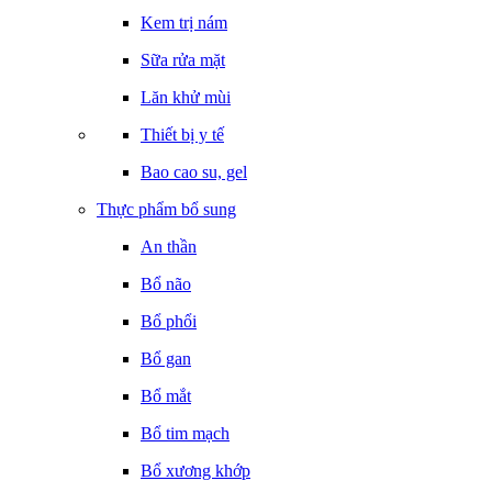
Kem trị nám
Sữa rửa mặt
Lăn khử mùi
Thiết bị y tế
Bao cao su, gel
Thực phẩm bổ sung
An thần
Bổ não
Bổ phổi
Bổ gan
Bổ mắt
Bổ tim mạch
Bổ xương khớp