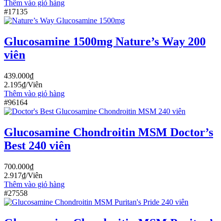
Thêm vào giỏ hàng
#17135
Glucosamine 1500mg Nature’s Way 200
viên
439.000
₫
2.195
₫
/Viên
Thêm vào giỏ hàng
#96164
Glucosamine Chondroitin MSM Doctor’s
Best 240 viên
700.000
₫
2.917
₫
/Viên
Thêm vào giỏ hàng
#27558