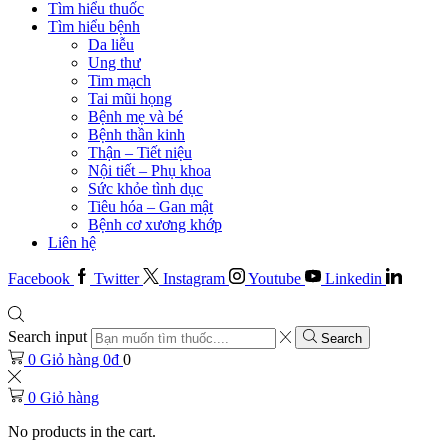
Tìm hiểu thuốc
Tìm hiểu bệnh
Da liễu
Ung thư
Tim mạch
Tai mũi họng
Bệnh mẹ và bé
Bệnh thần kinh
Thận – Tiết niệu
Nội tiết – Phụ khoa
Sức khỏe tình dục
Tiêu hóa – Gan mật
Bệnh cơ xương khớp
Liên hệ
Facebook
Twitter
Instagram
Youtube
Linkedin
Search input
Search
0
Giỏ hàng
0
₫
0
0
Giỏ hàng
No products in the cart.