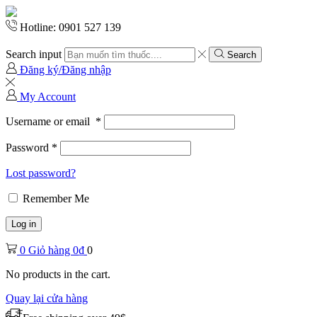
Hotline: 0901 527 139
Search input
Search
Đăng ký/Đăng nhập
My Account
Username or email
*
Password
*
Lost password?
Remember Me
Log in
0
Giỏ hàng
0
₫
0
No products in the cart.
Quay lại cửa hàng