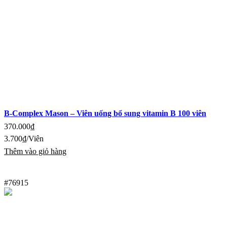
B-Complex Mason – Viên uống bổ sung vitamin B 100 viên
370.000
₫
3.700
₫
/Viên
Thêm vào giỏ hàng
#76915