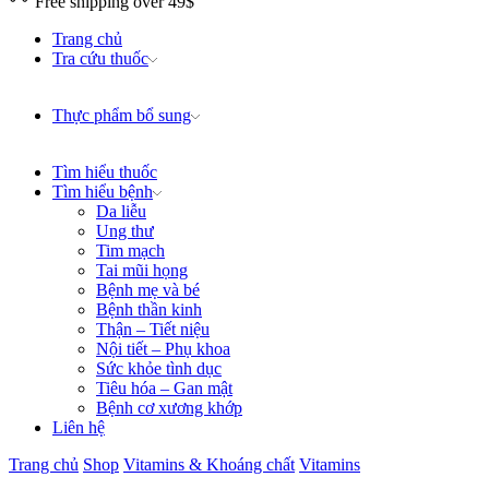
Free shipping over 49$
Trang chủ
Tra cứu thuốc
Thực phẩm bổ sung
Tìm hiểu thuốc
Tìm hiểu bệnh
Da liễu
Ung thư
Tim mạch
Tai mũi họng
Bệnh mẹ và bé
Bệnh thần kinh
Thận – Tiết niệu
Nội tiết – Phụ khoa
Sức khỏe tình dục
Tiêu hóa – Gan mật
Bệnh cơ xương khớp
Liên hệ
Trang chủ
Shop
Vitamins & Khoáng chất
Vitamins