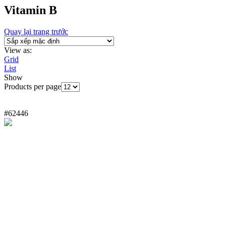
Vitamin B
Quay lại trang trước
View as:
Grid
List
Show
Products per page
#62446