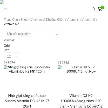
0
Trang Chủ
Shop
Vitamins & Khoáng Chất
Vitamins
Vitamin K
Vitamin K2
View as:
Grid
List
Products
per
#65979
#19656
page
Nhỏ giọt tăng chiều cao
Vitamin D3 K2
Sunday Vitamin D3 K2 MK7
1000IU/45mcg Now 120
20ml
viên – Viên uống bổ xương