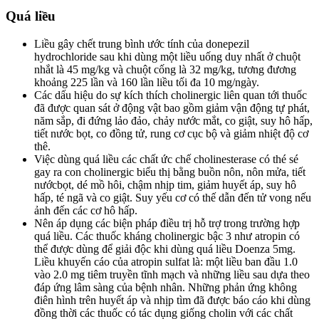
Quá liều
Liều gây chết trung bình ước tính của donepezil
hydrochloride sau khi dùng một liều uống duy nhất ở chuột
nhắt là 45 mg/kg và chuột cống là 32 mg/kg, tương đương
khoảng 225 lần và 160 lần liều tối đa 10 mg/ngày.
Các dấu hiệu do sự kích thích cholinergic liên quan tới thuốc
đã được quan sát ở động vật bao gồm giảm vận động tự phát,
năm sắp, đi đứng lảo đảo, chảy nước mắt, co giật, suy hô hấp,
tiết nước bọt, co đồng tử, rung cơ cục bộ và giảm nhiệt độ cơ
thê.
Việc dùng quá liều các chất ức chế cholinesterase có thé sé
gay ra con cholinergic biểu thị bằng buồn nôn, nôn mửa, tiết
nướcbọt, dé mồ hôi, chậm nhịp tim, giảm huyết áp, suy hô
hấp, té ngã và co giật. Suy yếu cơ có thế dẫn đến tử vong nếu
ảnh đến các cơ hô hấp.
Nên áp dụng các biện pháp điều trị hỗ trợ trong trường hợp
quá liều. Các thuốc kháng cholinergic bậc 3 như atropin có
thể được dùng để giải độc khi dùng quá liều Doenza 5mg.
Liều khuyến cáo của atropin sulfat là: một liều ban đầu 1.0
vào 2.0 mg tiêm truyền tĩnh mạch và những liều sau dựa theo
đáp ứng lâm sàng của bệnh nhân. Những phản ứng không
điên hình trên huyết áp và nhịp tìm đã được báo cáo khi dùng
đồng thời các thuốc có tác dụng giống cholin với các chất