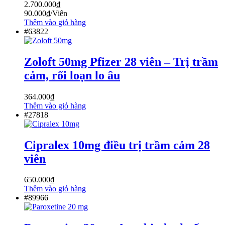
2.700.000
₫
90.000
₫
/Viên
Thêm vào giỏ hàng
#63822
Zoloft 50mg Pfizer 28 viên – Trị trầm
cảm, rối loạn lo âu
364.000
₫
Thêm vào giỏ hàng
#27818
Cipralex 10mg điều trị trầm cảm 28
viên
650.000
₫
Thêm vào giỏ hàng
#89966