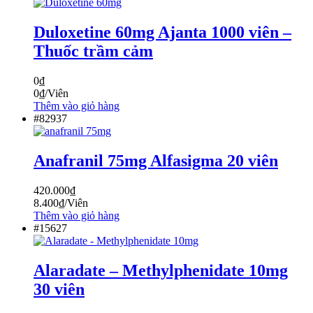
Duloxetine 60mg Ajanta 1000 viên –
Thuốc trầm cảm
0
₫
0
₫
/Viên
Thêm vào giỏ hàng
#82937
Anafranil 75mg Alfasigma 20 viên
420.000
₫
8.400
₫
/Viên
Thêm vào giỏ hàng
#15627
Alaradate – Methylphenidate 10mg
30 viên