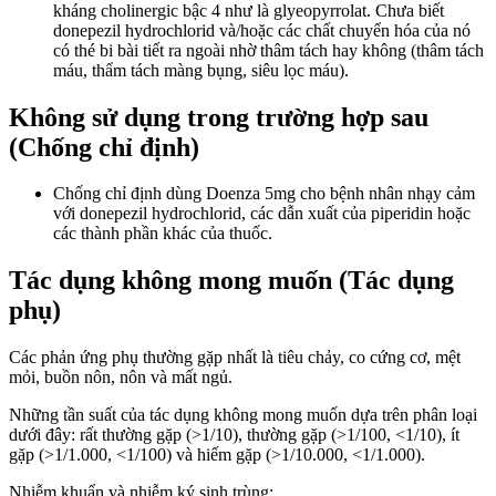
kháng cholinergic bậc 4 như là glyeopyrrolat. Chưa biết
donepezil hydrochlorid và/hoặc các chất chuyển hóa của nó
có thé bi bài tiết ra ngoài nhờ thâm tách hay không (thâm tách
máu, thẩm tách màng bụng, siêu lọc máu).
Không sử dụng trong trường hợp sau
(Chống chỉ định)
Chống chỉ định dùng Doenza 5mg cho bệnh nhân nhạy cảm
với donepezil hydrochlorid, các dẫn xuất của piperidin hoặc
các thành phần khác của thuốc.
Tác dụng không mong muốn (Tác dụng
phụ)
Các phản ứng phụ thường gặp nhất là tiêu chảy, co cứng cơ, mệt
mỏi, buồn nôn, nôn và mất ngủ.
Những tần suất của tác dụng không mong muốn dựa trên phân loại
dưới đây: rất thường gặp (>1/10), thường gặp (>1/100, <1/10), ít
gặp (>1/1.000, <1/100) và hiếm gặp (>1/10.000, <1/1.000).
Nhiễm khuẩn và nhiễm ký sinh trùng: