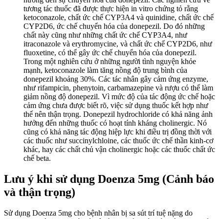
tương tác thuốc đã được thực hiện in vitro chứng tỏ rằng
ketoconazole, chất ức chế CYP3A4 và quinidine, chất ức chế
CYP2D6, ức chế chuyển hóa của donepezil. Do đó những
chất này cũng như những chất ức chế CYP3A4, như
itraconazole và erythromycine, và chất ức chế CYP2D6, như
fluoxetine, có thể gây ức chế chuyển hóa của donepezil.
Trong một nghiên cứu ở những người tình nguyện khỏe
mạnh, ketoconazole làm tăng nồng độ trung bình của
donepezil khoảng 30%. Các tác nhân gây cảm ứng enzyme,
như rifampicin, phenytoin, carbamazepine và rượu có thể làm
giảm nồng độ donepezil. Vì mức độ của tác động ức chế hoặc
cảm ứng chưa được biết rõ, việc sử dụng thuốc kết hợp như
thế nên thận trọng. Donepezil hydrochloride có khả năng ảnh
hưởng đến những thuốc có hoạt tính kháng cholinergic. Nó
cũng có khả năng tác động hiệp lực khi điều trị đồng thời với
các thuốc như succinylchloine, các thuốc ức chế thần kinh-cơ
khác, hay các chất chủ vận cholinergic hoặc các thuốc chất ức
chế beta.
Lưu ý khi sử dụng Doenza 5mg (Cảnh báo
và thận trọng)
Sử dụng Doenza 5mg cho bệnh nhân bị sa sút trí tuệ nặng do