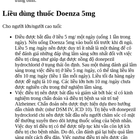
trung bình.
Liều dùng thuốc Doenza 5mg
Cho người lớn/người cao tuổi:
Điều được bắt đầu ở liều 5 mg/ một ngày (uống 1 lần trong
ngày). Nên uống Doenza 5mg vào buổi tối trước khi đi ngủ.
Liều 5 mg /ngày nên được duy trì ít nhất là một tháng để có
thể đánh giá những đáp ứng lâm sàng sớm nhất đối với việc
điều trị cũng như giúp đạt được nồng độ donepezil
hydrochlorid ở trạng thái ôn định. Sau một tháng đánh giá lâm
sàng trong việc điều trị ở liều 5 mg /ngày, có thể tăng liều lên
đến 10 mg /ngày (liều 1 lần mỗi ngày). Liều tối đa hàng ngày
được đề nghị là 10 mg. Các liều lớn hơn 10 mg /ngày chưa
được nghiên cứu trong thứ nghiệm lâm sàng.
Việc điều trị nên được bát đầu và giám sát bởi bác sĩ có kinh
nghiệm trong chẩn đoán và điều trị bệnh sa sút trí tuệ
Alzheimer. Chẩn đoán nên dược thực hiện dựa theo hướng
dẫn chính thức (như DSM IV, ICD 10). Trị liệu với donepezil
hydroclorid chi nên được bắt đầu nếu người chăm sóc có mặt
để thường xuyên theo dõi lượng thuốc uống của bệnh nhân.
Việc duy trì điều trị có thể được tiếp tục khi vẫn còn lợi ích
điểu trị cho bệnh nhân. Do đó, cần đánh giá lại hiệu quả lâm
sàng một cách đều đặn. Việc ngưng điều trị nên được cân