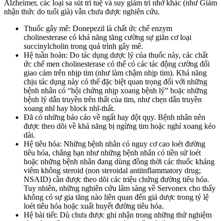
Alzheimer, các loại sa sút trí tuệ và suy giảm trí nhớ khác (như Giảm
nhận thức do tuổi già) vẫn chưa được nghiên cứu.
Thuốc gây mê: Donepezil là chất ức chế enzym
cholinesterase có khả năng tăng cường sự giãn cơ loại
succinylcholin trong quá trình gây mê.
Hệ tuần hoàn: Do tác dụng dược lý của thuốc này, các chất
ức chế men cholinesterase có thể có các tác động cường đối
giao cảm trên nhịp tim (như làm chậm nhịp tim). Khả năng
chịu tác dụng này có thể đặc biệt quan trọng đối với những
bệnh nhân có “hội chứng nhịp xoang bệnh lý” hoặc những
bệnh lý dẫn truyền trên thất của tim, như chẹn dẫn truyền
xoang nhĩ hay block nhĩ-thất.
Đã có những báo cáo về ngất hay đột qụy. Bệnh nhân nên
được theo dõi về khả năng bị ngừng tim hoặc nghỉ xoang kéo
dài.
Hệ tiêu hóa: Những bệnh nhân có nguy cơ cao loét đường
tiêu hóa, chẳng hạn như những bệnh nhân có tiền sử loét
hoặc những bệnh nhân đang dùng đồng thời các thuốc kháng
viêm không steroid (non steroidal antiinflammatory drug;
NSAID) cần được theo dõi các triệu chứng đường tiêu hóa.
Tuy nhiên, những nghiên cứu lâm sàng về Servonex cho thấy
không có sự gia tăng nào liên quan đến giả dược trong tỷ lệ
loét tiêu hóa hoặc xuất huyết đường tiêu hóa.
Hệ bài tiết: Dù chưa được ghi nhận trong những thử nghiệm