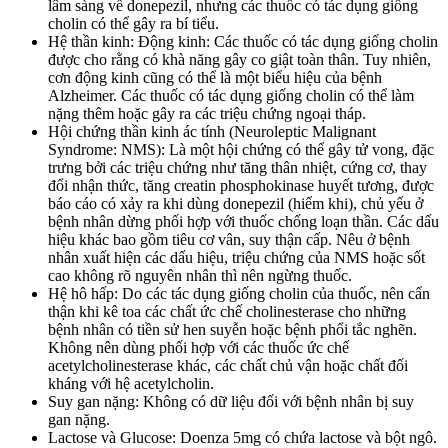
lâm sàng về donepezil, nhưng các thuốc có tác dụng giống
cholin có thể gây ra bí tiểu.
Hệ thần kinh: Động kinh: Các thuốc có tác dụng giống cholin
được cho rằng có khà năng gây co giật toàn thân. Tuy nhiên,
cơn động kinh cũng có thể là một biểu hiệu của bệnh
Alzheimer. Các thuốc có tác dụng giống cholin có thể làm
nặng thêm hoặc gây ra các triệu chứng ngoại tháp.
Hội chứng thần kinh ác tính (Neuroleptic Malignant
Syndrome: NMS): Là một hội chứng có thể gây tử vong, đặc
trưng bởi các triệu chứng như tăng thân nhiệt, cứng cơ, thay
đổi nhận thức, tăng creatin phosphokinase huyết tương, được
báo cáo có xảy ra khi dùng donepezil (hiểm khi), chủ yếu ở
bệnh nhân dừng phối hợp với thuốc chống loạn thần. Các dấu
hiệu khác bao gồm tiêu cơ vân, suy thận cấp. Nêu ở bệnh
nhân xuất hiện các dấu hiệu, triệu chứng của NMS hoặc sốt
cao không rõ nguyên nhân thì nên ngừng thuốc.
Hệ hô hấp: Do các tác dụng giống cholin của thuốc, nên cẩn
thận khi kê toa các chất ức chế cholinesterase cho những
bệnh nhân có tiền sử hen suyễn hoặc bệnh phổi tắc nghẽn.
Không nên dùng phối hợp với các thuốc ức chế
acetylcholinesterase khác, các chất chủ vận hoặc chất đối
kháng với hệ acetylcholin.
Suy gan nặng: Không có dữ liệu đối với bệnh nhân bị suy
gan nặng.
Lactose và Glucose: Doenza 5mg có chứa lactose và bột ngô.