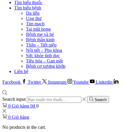
Tìm hiểu thuốc
Tìm hiểu bệnh
Da liễu
Ung thư
Tim mạch
Tai mũi họng
Bệnh mẹ và bé
Bệnh thần kinh
Thận – Tiết niệu
Nội tiết – Phụ khoa
Sức khỏe tình dục
Tiêu hóa – Gan mật
Bệnh cơ xương khớp
Liên hệ
Facebook
Twitter
Instagram
Youtube
Linkedin
Search input
Search
0
Giỏ hàng
0
₫
0
0
Giỏ hàng
No products in the cart.