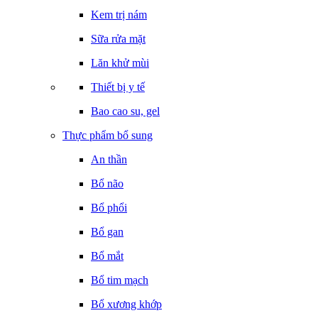
Kem trị nám
Sữa rửa mặt
Lăn khử mùi
Thiết bị y tế
Bao cao su, gel
Thực phẩm bổ sung
An thần
Bổ não
Bổ phổi
Bổ gan
Bổ mắt
Bổ tim mạch
Bổ xương khớp