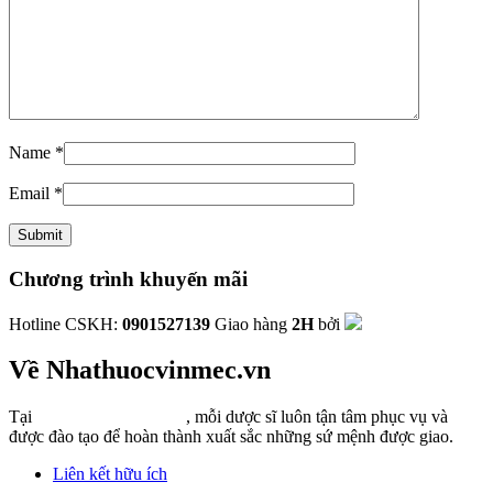
Name
*
Email
*
Chương trình khuyến mãi
Hotline CSKH:
0901527139
Giao hàng
2H
bởi
Về Nhathuocvinmec.vn
Tại
Nhathuocvinmec.vn
, mỗi dược sĩ luôn tận tâm phục vụ và
được đào tạo để hoàn thành xuất sắc những sứ mệnh được giao.
Liên kết hữu ích