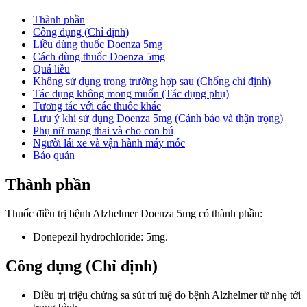
Thành phần
Công dụng (Chỉ định)
Liều dùng thuốc Doenza 5mg
Cách dùng thuốc Doenza 5mg
Quá liều
Không sử dụng trong trường hợp sau (Chống chỉ định)
Tác dụng không mong muốn (Tác dụng phụ)
Tương tác với các thuốc khác
Lưu ý khi sử dụng Doenza 5mg (Cảnh báo và thận trọng)
Phụ nữ mang thai và cho con bú
Người lái xe và vận hành máy móc
Bảo quản
Thành phần
Thuốc điều trị bệnh Alzhelmer Doenza 5mg có thành phần:
Donepezil hydrochloride: 5mg.
Công dụng (Chỉ định)
Điều trị triệu chứng sa sút trí tuệ do bệnh Alzhelmer từ nhẹ tới