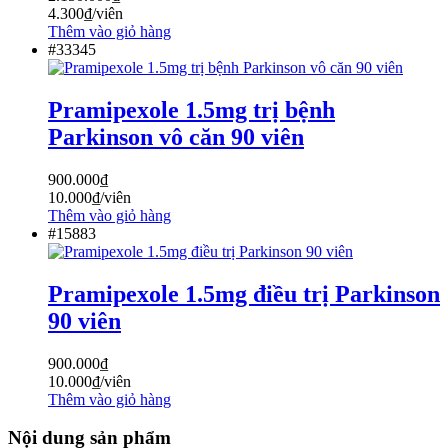
4.300
₫
/viên
Thêm vào giỏ hàng
#33345
Pramipexole 1.5mg trị bệnh
Parkinson vô căn 90 viên
900.000
₫
10.000
₫
/viên
Thêm vào giỏ hàng
#15883
Pramipexole 1.5mg điều trị Parkinson
90 viên
900.000
₫
10.000
₫
/viên
Thêm vào giỏ hàng
Nội dung sản phẩm