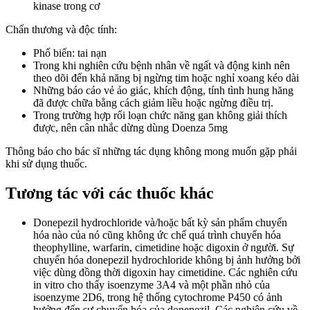
kinase trong cơ
Chấn thương và độc tính:
Phố biến: tai nạn
Trong khi nghiên cứu bệnh nhân về ngất và động kinh nên
theo dõi đến khả năng bị ngừng tim hoặc nghỉ xoang kéo dài
Những báo cáo vẻ ảo giác, khích động, tính tình hung hăng
đã được chữa bằng cách giảm liều hoặc ngừng điều trị.
Trong trường hợp rối loạn chức năng gan không giải thích
được, nên cân nhắc dừng dùng Doenza 5mg
Thông báo cho bác sĩ những tác dụng không mong muốn gặp phải
khi sử dụng thuốc.
Tương tác với các thuốc khác
Donepezil hydrochloride và/hoặc bất kỳ sản phẩm chuyển
hóa nào của nó cũng không ức chế quá trình chuyển hóa
theophylline, warfarin, cimetidine hoặc digoxin ở người. Sự
chuyển hóa donepezil hydrochloride không bị ảnh hưởng bởi
việc dùng đồng thời digoxin hay cimetidine. Các nghiên cứu
in vitro cho thấy isoenzyme 3A4 và một phần nhỏ của
isoenzyme 2D6, trong hệ thống cytochrome P450 có ảnh
hưởng đến sự chuyển hóa của donepezil. Các nghiên cứu về