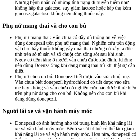
Những bệnh nhân có những tình trạng di truyền hiếm như
không hấp thu galatose, suy giảm lactose hoặc hấp thụ kém
glucose-galactose không nên dùng thuôc này.
Phụ nữ mang thai và cho con bú
Phụ nữ mang thai: Vẫn chưa có đầy đủ thông tin về việc
dùng donepezil trên phụ nữ mang thai. Nghiên cứu trên động
vật cho thấy thuốc không gây quái thai nhưng có xảy ra độc
tính trên số tử sản và số chuột còn sống sót sau khi sinh.
Nguy cơ tiềm tàng ở người vẫn chưa được xác định. Không
nên dùng Doenza 5mg khi đang mang thai trừ khi thật sự cần
thiết.
Phụ nữ cho con bú: Donepezil tiết được vào sữa chuột mẹ.
Vẫn chưa biết donepezil hydrochlorid có tiết được vào sữa
mẹ hay không và vẫn chưa có nghiên cứu nào được thực hiện
trên phụ nữ đang cho con bú. Không nên cho con bú khi
đang dùng donepezil.
Người lái xe và vận hành máy móc
Donepezil có ảnh hưởng nhỏ tới trung bình lên khả năng lái
xe và vận hành máy móc. Bệnh sa sút trí tuệ có thể làm giảm
khả năng lái xe và vận hành máy móc. Hơn nữa, donepezil có