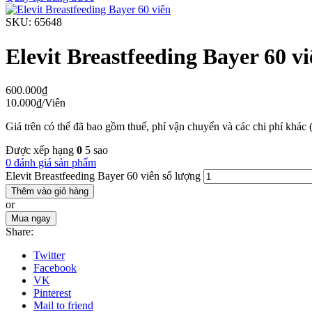
SKU:
65648
Elevit Breastfeeding Bayer 60 v
600.000
₫
10.000
₫
/Viên
Giá trên có thể đã bao gồm thuế, phí vận chuyển và các chi phí khác 
Được xếp hạng
0
5 sao
0 đánh giá sản phẩm
Elevit Breastfeeding Bayer 60 viên số lượng
Thêm vào giỏ hàng
or
Mua ngay
Share:
Twitter
Facebook
VK
Pinterest
Mail to friend