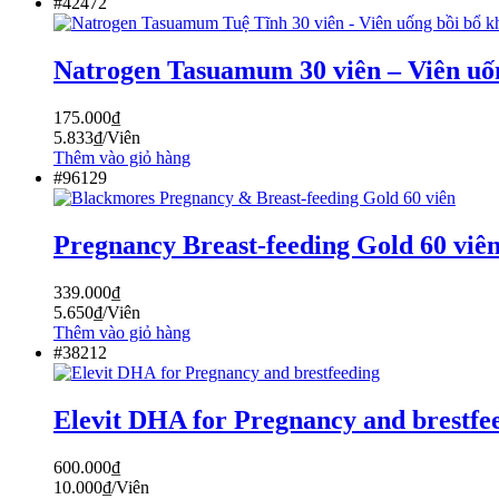
#42472
Natrogen Tasuamum 30 viên – Viên uống
175.000
₫
5.833
₫
/Viên
Thêm vào giỏ hàng
#96129
Pregnancy Breast-feeding Gold 60 viê
339.000
₫
5.650
₫
/Viên
Thêm vào giỏ hàng
#38212
Elevit DHA for Pregnancy and brestfee
600.000
₫
10.000
₫
/Viên