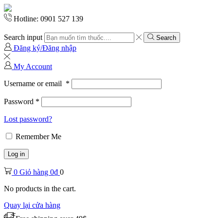
Hotline: 0901 527 139
Search input
Search
Đăng ký/Đăng nhập
My Account
Username or email
*
Password
*
Lost password?
Remember Me
Log in
0
Giỏ hàng
0
₫
0
No products in the cart.
Quay lại cửa hàng