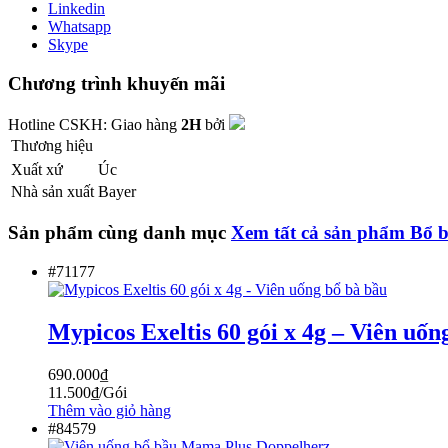
Linkedin
Whatsapp
Skype
Chương trình khuyến mãi
Hotline CSKH:
Giao hàng
2H
bởi
Thương hiệu
Xuất xứ
Úc
Nhà sản xuất
Bayer
Sản phẩm cùng danh mục
Xem tất cả sản phẩm
Bổ 
#71177
Mypicos Exeltis 60 gói x 4g – Viên uốn
690.000
₫
11.500
₫
/Gói
Thêm vào giỏ hàng
#84579