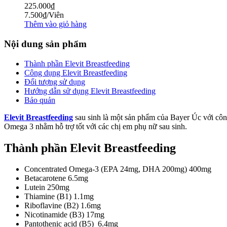
225.000
₫
7.500
₫
/Viên
Thêm vào giỏ hàng
Nội dung sản phẩm
Thành phần Elevit Breastfeeding
Công dụng Elevit Breastfeeding
Đối tượng sử dụng
Hướng dẫn sử dụng Elevit Breastfeeding
Bảo quản
Elevit Breastfeeding
sau sinh là một sản phẩm của Bayer Úc với công
Omega 3 nhằm hỗ trợ tốt với các chị em phụ nữ sau sinh.
Thành phần Elevit Breastfeeding
Concentrated Omega-3 (EPA 24mg, DHA 200mg) 400mg
Betacarotene 6.5mg
Lutein 250mg
Thiamine (B1) 1.1mg
Riboflavine (B2) 1.6mg
Nicotinamide (B3) 17mg
Pantothenic acid (B5) 6.4mg