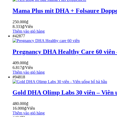
Mama Plus mit DHA + Folsaure Doppel
250.000
₫
8.333
₫
/Viên
Thêm vào giỏ hàng
#42877
Pregnancy DHA Healthy Care 60 viên 
409.000
₫
6.817
₫
/Viên
Thêm vào giỏ hàng
#94818
Gold DHA Olimp Labs 30 viên – Viên 
480.000
₫
16.000
₫
/Viên
Thêm vào giỏ hàng