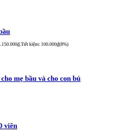
 bầu
 1.150.000₫.
Tiết kiệm:
100.000
₫
(8%)
c cho mẹ bầu và cho con bú
0 viên