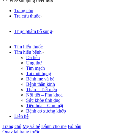
Free shipping over 49$
Trang chủ
Tra cứu thuốc
Thực phẩm bổ sung
Tìm hiểu thuốc
Tìm hiểu bệnh
Da liễu
Ung thư
Tim mạch
Tai mũi họng
Bệnh mẹ và bé
Bệnh thần kinh
Thận – Tiết niệu
Nội tiết – Phụ khoa
Sức khỏe tình dục
Tiêu hóa – Gan mật
Bệnh cơ xương khớp
Liên hệ
Trang chủ
Mẹ và bé
Dành cho mẹ
Bổ bầu
Quay lại trang trước