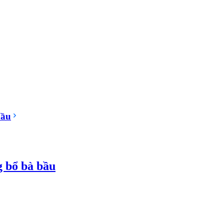
bầu
g bổ bà bầu