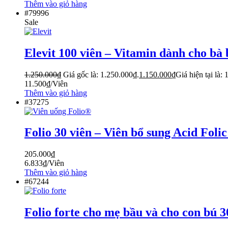
Thêm vào giỏ hàng
#79996
Sale
Elevit 100 viên – Vitamin dành cho bà
1.250.000
₫
Giá gốc là: 1.250.000₫.
1.150.000
₫
Giá hiện tại là:
11.500
₫
/Viên
Thêm vào giỏ hàng
#37275
Folio 30 viên – Viên bổ sung Acid Foli
205.000
₫
6.833
₫
/Viên
Thêm vào giỏ hàng
#67244
Folio forte cho mẹ bầu và cho con bú 3