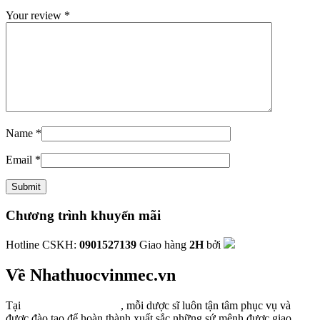
Your review
*
Name
*
Email
*
Chương trình khuyến mãi
Hotline CSKH:
0901527139
Giao hàng
2H
bởi
Về Nhathuocvinmec.vn
Tại
Nhathuocvinmec.vn
, mỗi dược sĩ luôn tận tâm phục vụ và
được đào tạo để hoàn thành xuất sắc những sứ mệnh được giao.