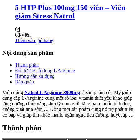
5 HTP Plus 100mg 150 viên – Viên
giảm Stress Natrol
0
₫
0
₫
/Viên
Thêm vào giỏ hàng
Nội dung sản phẩm
Thành phần
Đối tượng sử dụng L Arginine
Hướng dẫn sử dụng
Bảo quản
Viên uống
Natrol L Arginine 3000mg
là sản phẩm của Mỹ giúp
cung cấp L-Arginine cùng một số loại vitamin thiết yếu khác giúp
tăng cường chức năng sinh lý nam giới, tăng ham muốn tình dục,
chống xuất tinh sớm,… Đồng thời sản phẩm cũng hỗ trợ phát triển
cơ bắp và giúp tim khỏe mạnh, ngăn ngừa tiểu đường, huyết áp,…
Thành phần