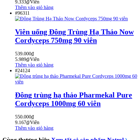
9.333
₫
/Viên
Thêm vào giỏ hàng
#96311
Viên uống Đông Trùng Hạ Thảo Now
Cordyceps 750mg 90 viên
539.000
₫
5.989
₫
/Viên
Thêm vào giỏ hàng
#24124
Đông trùng hạ thảo Pharmekal Pure
Cordyceps 1000mg 60 viên
550.000
₫
9.167
₫
/Viên
Thêm vào giỏ hàng
Cùng thương hiệu
Xem tất cả sản phẩm
Natrol