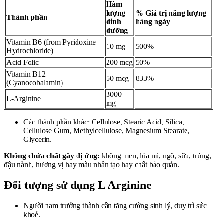
Hàm
lượng
% Giá trị năng lượng
Thành phần
dinh
hàng ngày
dưỡng
Vitamin B6 (from Pyridoxine
10 mg
500%
Hydrochloride)
Acid Folic
200 mcg
50%
Vitamin B12
50 mcg
833%
(Cyanocobalamin)
3000
L-Arginine
mg
Các thành phần khác: Cellulose, Stearic Acid, Silica,
Cellulose Gum, Methylcellulose, Magnesium Stearate,
Glycerin.
Không chứa chất gây dị ứng:
không men, lúa mì, ngô, sữa, trứng,
đậu nành, hương vị hay màu nhân tạo hay chất bảo quản.
Đối tượng sử dụng L Arginine
Người nam trưởng thành cần tăng cường sinh lý, duy trì sức
khoẻ.