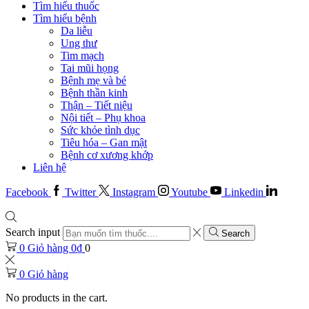
Tìm hiểu thuốc
Tìm hiểu bệnh
Da liễu
Ung thư
Tim mạch
Tai mũi họng
Bệnh mẹ và bé
Bệnh thần kinh
Thận – Tiết niệu
Nội tiết – Phụ khoa
Sức khỏe tình dục
Tiêu hóa – Gan mật
Bệnh cơ xương khớp
Liên hệ
Facebook
Twitter
Instagram
Youtube
Linkedin
Search input
Search
0
Giỏ hàng
0
₫
0
0
Giỏ hàng
No products in the cart.