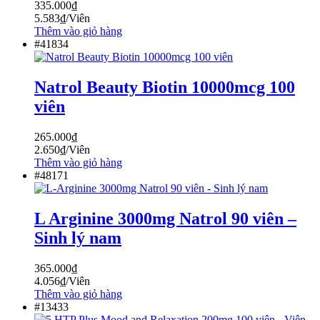
335.000
₫
5.583
₫
/Viên
Thêm vào giỏ hàng
#41834
Natrol Beauty Biotin 10000mcg 100
viên
265.000
₫
2.650
₫
/Viên
Thêm vào giỏ hàng
#48171
L Arginine 3000mg Natrol 90 viên –
Sinh lý nam
365.000
₫
4.056
₫
/Viên
Thêm vào giỏ hàng
#13433