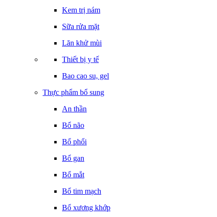
Kem trị nám
Sữa rửa mặt
Lăn khử mùi
Thiết bị y tế
Bao cao su, gel
Thực phẩm bổ sung
An thần
Bổ não
Bổ phổi
Bổ gan
Bổ mắt
Bổ tim mạch
Bổ xương khớp