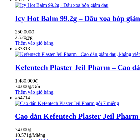
Icy Hot Balm 99.2g – Dầu xoa bóp giả
250.000
₫
2.520
₫
/g
Thêm vào giỏ hàng
#33313
Kefentech Plaster Jeil Pharm – Cao dá
1.480.000
₫
74.000
₫
/Gói
Thêm vào giỏ hàng
#54714
Cao dán Kefentech Plaster Jeil Pharm
74.000
₫
10.571
₫
/Miếng