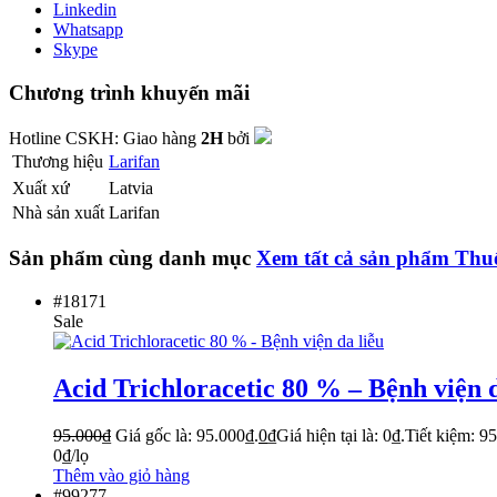
Linkedin
Whatsapp
Skype
Chương trình khuyến mãi
Hotline CSKH:
Giao hàng
2H
bởi
Thương hiệu
Larifan
Xuất xứ
Latvia
Nhà sản xuất
Larifan
Sản phẩm cùng danh mục
Xem tất cả sản phẩm
Thuố
#18171
Sale
Acid Trichloracetic 80 % – Bệnh viện d
95.000
₫
Giá gốc là: 95.000₫.
0
₫
Giá hiện tại là: 0₫.
Tiết kiệm:
95
0
₫
/lọ
Thêm vào giỏ hàng
#99277