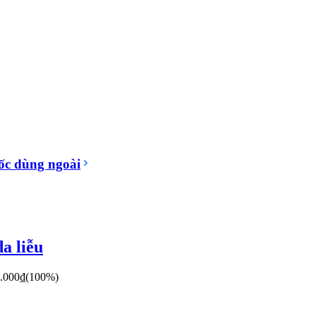
c dùng ngoài
a liễu
.000
₫
(100%)