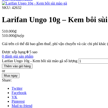
SKU:
42632
Larifan Ungo 10g – Kem bôi sù
510.000
₫
510.000
₫
/tuýp
Giá trên có thể đã bao gồm thuế, phí vận chuyển và các chi phí khác 
Được xếp hạng
0
5 sao
0 đánh giá sản phẩm
Larifan Ungo 10g - Kem bôi sùi mào gà số lượng
Thêm vào giỏ hàng
or
Mua ngay
Share:
Twitter
Facebook
VK
Pinterest
Mail to friend