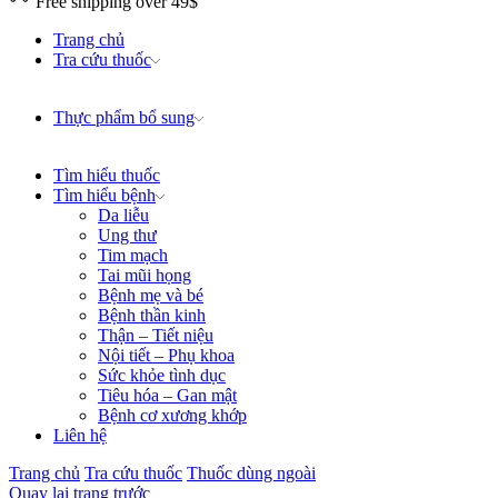
Free shipping over 49$
Trang chủ
Tra cứu thuốc
Thực phẩm bổ sung
Tìm hiểu thuốc
Tìm hiểu bệnh
Da liễu
Ung thư
Tim mạch
Tai mũi họng
Bệnh mẹ và bé
Bệnh thần kinh
Thận – Tiết niệu
Nội tiết – Phụ khoa
Sức khỏe tình dục
Tiêu hóa – Gan mật
Bệnh cơ xương khớp
Liên hệ
Trang chủ
Tra cứu thuốc
Thuốc dùng ngoài
Quay lại trang trước