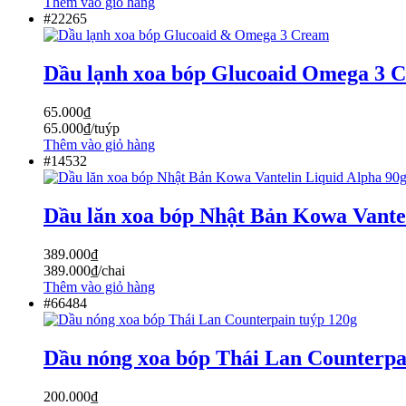
Thêm vào giỏ hàng
#22265
Dầu lạnh xoa bóp Glucoaid Omega 3 
65.000
₫
65.000
₫
/tuýp
Thêm vào giỏ hàng
#14532
Dầu lăn xoa bóp Nhật Bản Kowa Vantel
389.000
₫
389.000
₫
/chai
Thêm vào giỏ hàng
#66484
Dầu nóng xoa bóp Thái Lan Counterpa
200.000
₫