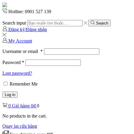
Hotline: 0901 527 139
Search input
Search
Đăng ký/Đăng nhập
My Account
Username or email
*
Password
*
Lost password?
Remember Me
Log in
0
Giỏ hàng
0
₫
0
No products in the cart.
Quay lại cửa hàng