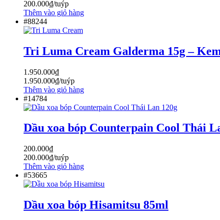
200.000
₫
/tuýp
Thêm vào giỏ hàng
#88244
Tri Luma Cream Galderma 15g – Kem b
1.950.000
₫
1.950.000
₫
/tuýp
Thêm vào giỏ hàng
#14784
Dầu xoa bóp Counterpain Cool Thái L
200.000
₫
200.000
₫
/tuýp
Thêm vào giỏ hàng
#53665
Dầu xoa bóp Hisamitsu 85ml