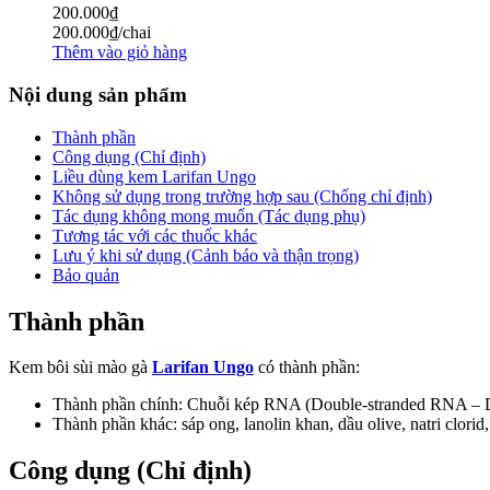
200.000
₫
200.000
₫
/chai
Thêm vào giỏ hàng
Nội dung sản phẩm
Thành phần
Công dụng (Chỉ định)
Liều dùng kem Larifan Ungo
Không sử dụng trong trường hợp sau (Chống chỉ định)
Tác dụng không mong muốn (Tác dụng phụ)
Tương tác với các thuốc khác
Lưu ý khi sử dụng (Cảnh báo và thận trọng)
Bảo quản
Thành phần
Kem bôi sùi mào gà
Larifan Ungo
có thành phần:
Thành phần chính: Chuỗi kép RNA (Double-stranded RNA –
Thành phần khác: sáp ong, lanolin khan, dầu olive, natri clorid,
Công dụng (Chỉ định)