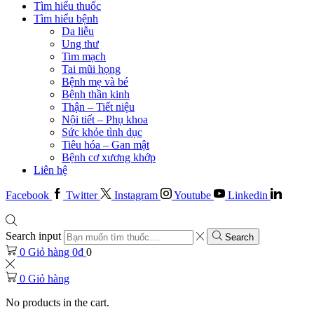
Tìm hiểu thuốc
Tìm hiểu bệnh
Da liễu
Ung thư
Tim mạch
Tai mũi họng
Bệnh mẹ và bé
Bệnh thần kinh
Thận – Tiết niệu
Nội tiết – Phụ khoa
Sức khỏe tình dục
Tiêu hóa – Gan mật
Bệnh cơ xương khớp
Liên hệ
Facebook
Twitter
Instagram
Youtube
Linkedin
Search input
Search
0
Giỏ hàng
0
₫
0
0
Giỏ hàng
No products in the cart.