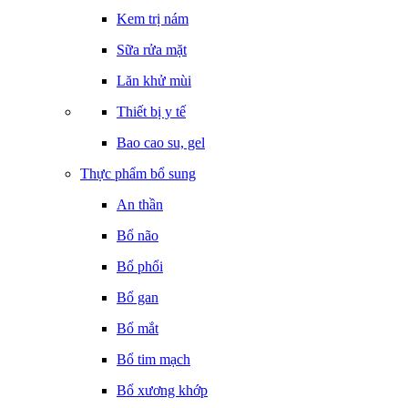
Kem trị nám
Sữa rửa mặt
Lăn khử mùi
Thiết bị y tế
Bao cao su, gel
Thực phẩm bổ sung
An thần
Bổ não
Bổ phổi
Bổ gan
Bổ mắt
Bổ tim mạch
Bổ xương khớp