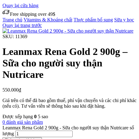
Quay lại cửa hàng
Free shipping over 49$
Trang chủ
Vitamins & Khoáng chất
Thực phẩm bổ sung
Sữa y học
Quay lại trang trước
SKU:
11369
Leanmax Rena Gold 2 900g –
Sữa cho người suy thận
Nutricare
550.000
₫
Giá trên có thể đã bao gồm thuế, phí vận chuyển và các chi phí khác
(nếu có). Tư vấn viên sẽ thông báo sau khi đặt hàng.
Được xếp hạng
0
5 sao
0 đánh giá sản phẩm
Leanmax Rena Gold 2 900g - Sữa cho người suy thận Nutricare số
lượng