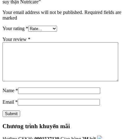
suy thận Nutricare”
Your email address will not be published. Required fields are
marked
Your rating
*
Your review
*
Name
*
Email
*
Chương trình khuyến mãi
Hotline CSKH:
0901527139
Giao hàng
2H
bởi