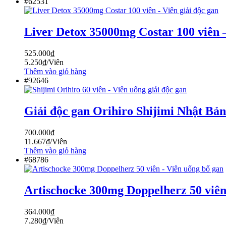
#62531
Liver Detox 35000mg Costar 100 viên –
525.000
₫
5.250
₫
/Viên
Thêm vào giỏ hàng
#92646
Giải độc gan Orihiro Shijimi Nhật Bản
700.000
₫
11.667
₫
/Viên
Thêm vào giỏ hàng
#68786
Artischocke 300mg Doppelherz 50 viên
364.000
₫
7.280
₫
/Viên