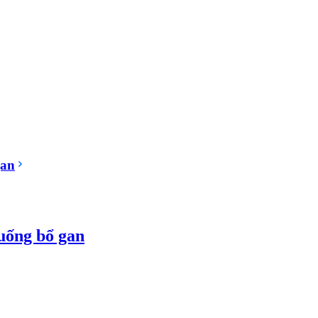
gan
 uống bổ gan