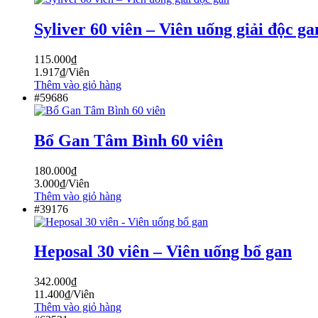
Syliver 60 viên – Viên uống giải độc ga
115.000
₫
1.917
₫
/Viên
Thêm vào giỏ hàng
#59686
Bổ Gan Tâm Bình 60 viên
180.000
₫
3.000
₫
/Viên
Thêm vào giỏ hàng
#39176
Heposal 30 viên – Viên uống bổ gan
342.000
₫
11.400
₫
/Viên
Thêm vào giỏ hàng