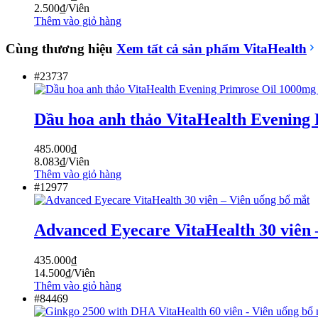
2.500
₫
/Viên
Thêm vào giỏ hàng
Cùng thương hiệu
Xem tất cả sản phẩm
VitaHealth
#23737
Dầu hoa anh thảo VitaHealth Evening 
485.000
₫
8.083
₫
/Viên
Thêm vào giỏ hàng
#12977
Advanced Eyecare VitaHealth 30 viên 
435.000
₫
14.500
₫
/Viên
Thêm vào giỏ hàng
#84469