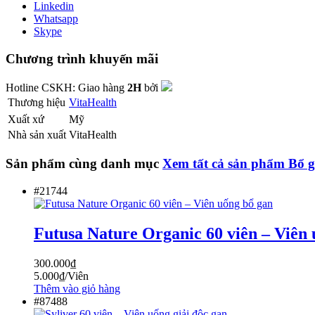
Linkedin
Whatsapp
Skype
Chương trình khuyến mãi
Hotline CSKH:
Giao hàng
2H
bởi
Thương hiệu
VitaHealth
Xuất xứ
Mỹ
Nhà sản xuất
VitaHealth
Sản phẩm cùng danh mục
Xem tất cả sản phẩm
Bổ 
#21744
Futusa Nature Organic 60 viên – Viên
300.000
₫
5.000
₫
/Viên
Thêm vào giỏ hàng
#87488