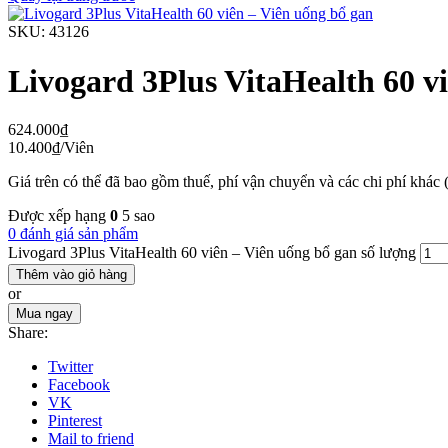
SKU:
43126
Livogard 3Plus VitaHealth 60 v
624.000
₫
10.400
₫
/Viên
Giá trên có thể đã bao gồm thuế, phí vận chuyển và các chi phí khác 
Được xếp hạng
0
5 sao
0 đánh giá sản phẩm
Livogard 3Plus VitaHealth 60 viên – Viên uống bổ gan số lượng
Thêm vào giỏ hàng
or
Mua ngay
Share:
Twitter
Facebook
VK
Pinterest
Mail to friend