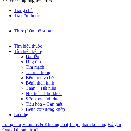
Free shipping over 49$
Trang chủ
Tra cứu thuốc
Thực phẩm bổ sung
Tìm hiểu thuốc
Tìm hiểu bệnh
Da liễu
Ung thư
Tim mạch
Tai mũi họng
Bệnh mẹ và bé
Bệnh thần kinh
Thận – Tiết niệu
Nội tiết – Phụ khoa
Sức khỏe tình dục
Tiêu hóa – Gan mật
Bệnh cơ xương khớp
Liên hệ
Trang chủ
Vitamins & Khoáng chất
Thực phẩm bổ sung
Bổ gan
Quay lại trang trước