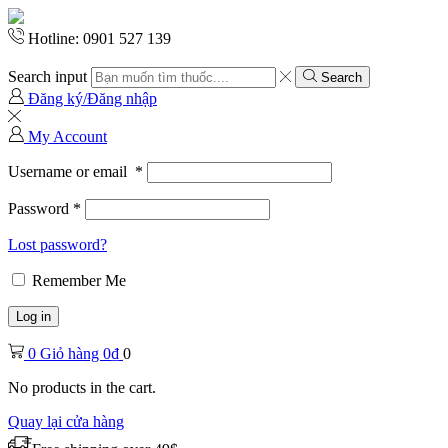
Hotline: 0901 527 139
Search input
Search
Đăng ký/Đăng nhập
My Account
Username or email
*
Password
*
Lost password?
Remember Me
Log in
0
Giỏ hàng
0
₫
0
No products in the cart.
Quay lại cửa hàng