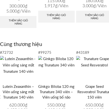
115.000
₫
180.000
₫
1.917
₫
/Viên
3.000
₫
/Viên
300.000
₫
5.000
₫
/Viên
THÊM VÀO GIỎ
THÊM VÀO GIỎ
HÀNG
HÀNG
THÊM VÀO GIỎ
HÀNG
Cùng thương hiệu
#72732
#99275
#43189
Lutein Zeaxanthin –
Ginkgo Biloba 120 mg
Grape Seed
Viên uống sáng mắt
Trunature 340 viên –
Resveratrol Trunatu
Trunature 140 viên
Viên uống bổ não
150 viên
620.000
₫
550.000
₫
650.000
₫