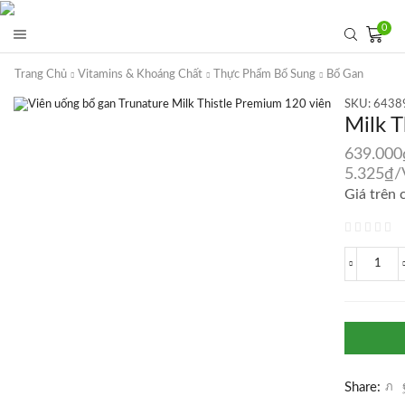
0
Trang Chủ
Vitamins & Khoáng Chất
Thực Phẩm Bổ Sung
Bổ Gan
SKU:
6438
Milk T
639.000
5.325
₫
/
Giá trên 
Milk
Thist
Prem
-
Viên
uống
bổ
gan
Share:
Truna