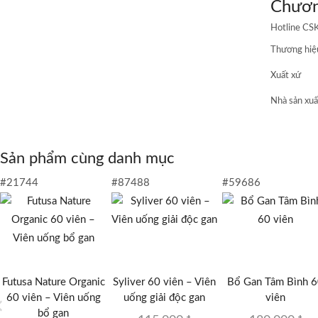
Chươn
120
viên
Hotline CS
số
lượn
Thương hiệ
Xuất xứ
Nhà sản xuấ
Sản phẩm cùng danh mục
#21744
#87488
#59686
Futusa Nature Organic
Syliver 60 viên – Viên
Bổ Gan Tâm Bình 
60 viên – Viên uống
uống giải độc gan
viên
bổ gan