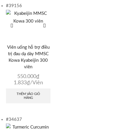
#39156
Viên uống hỗ trợ điều
trị đau dạ dày MMSC
Kowa Kyabeijin 300
viên
550.000
₫
1.833
₫
/Viên
THÊM VÀO GIỎ
HÀNG
#34637