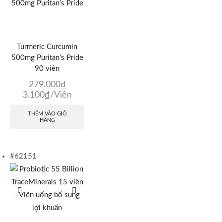
Turmeric Curcumin
500mg Puritan’s Pride
90 viên
279.000
₫
3.100
₫
/Viên
THÊM VÀO GIỎ
HÀNG
#62151