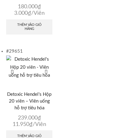
180.000
₫
3.000
₫
/Viên
THÊM VÀO GIỎ
HÀNG
#29651
Detoxic Hendel’s Hộp
20 viên – Viên uống
hỗ trợ tiêu hóa
239.000
₫
11.950
₫
/Viên
THÊM VÀO GIỎ