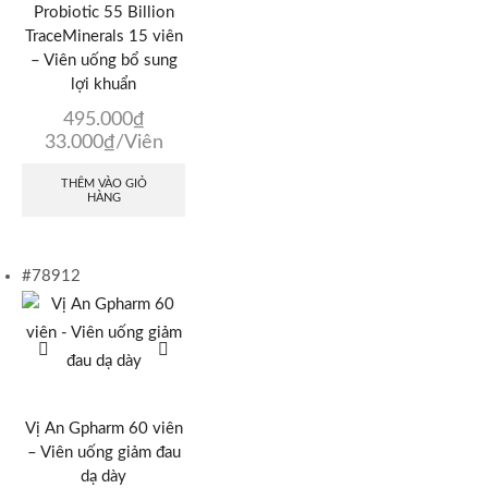
Probiotic 55 Billion
TraceMinerals 15 viên
– Viên uống bổ sung
lợi khuẩn
495.000
₫
33.000
₫
/Viên
THÊM VÀO GIỎ
HÀNG
#78912
Vị An Gpharm 60 viên
– Viên uống giảm đau
dạ dày