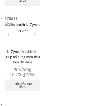
HÀNG
#78619
N-Zymes VitaHealth
giúp bổ sung men tiêu
hóa 30 viên
306.000
₫
10.200
₫
/Viên
THÊM VÀO GIỎ
HÀNG