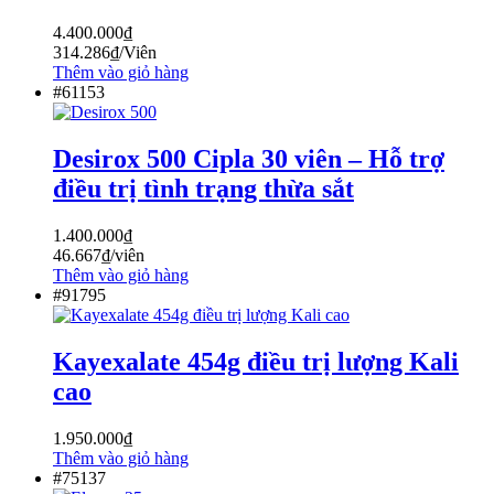
4.400.000
₫
314.286
₫
/Viên
Thêm vào giỏ hàng
#61153
Desirox 500 Cipla 30 viên – Hỗ trợ
điều trị tình trạng thừa sắt
1.400.000
₫
46.667
₫
/viên
Thêm vào giỏ hàng
#91795
Kayexalate 454g điều trị lượng Kali
cao
1.950.000
₫
Thêm vào giỏ hàng
#75137