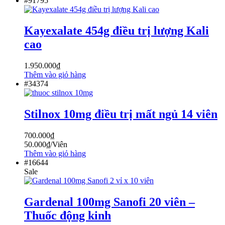
#91795
Kayexalate 454g điều trị lượng Kali
cao
1.950.000
₫
Thêm vào giỏ hàng
#34374
Stilnox 10mg điều trị mất ngủ 14 viên
700.000
₫
50.000
₫
/Viên
Thêm vào giỏ hàng
#16644
Sale
Gardenal 100mg Sanofi 20 viên –
Thuốc động kinh