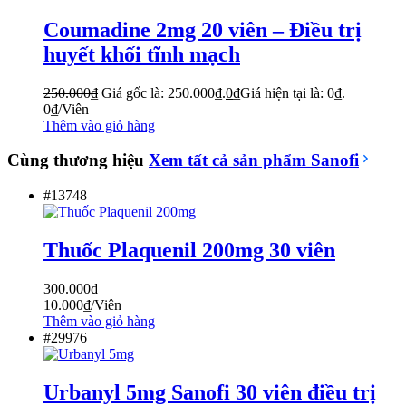
Coumadine 2mg 20 viên – Điều trị
huyết khối tĩnh mạch
250.000
₫
Giá gốc là: 250.000₫.
0
₫
Giá hiện tại là: 0₫.
0
₫
/Viên
Thêm vào giỏ hàng
Cùng thương hiệu
Xem tất cả sản phẩm
Sanofi
#13748
Thuốc Plaquenil 200mg 30 viên
300.000
₫
10.000
₫
/Viên
Thêm vào giỏ hàng
#29976
Urbanyl 5mg Sanofi 30 viên điều trị