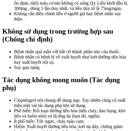
ổn định, nhồi máu cơ tim không có sóng Q): Liều khởi đầu là
300mg , dùng 1 lần duy nhất, và liều duy trì là 75mg/ngày.
Không cần điều chỉnh liều ở người già hay bệnh nhân suy
thận.
Không sử dụng trong trường hợp sau
(Chống chỉ định)
Bệnh nhân quá mẫn với bất cứ thành phần nào của thuốc.
Bệnh nhân có bệnh lý về xuất huyết như loét đường tiêu hóa
hay xuất huyết nội sọ.
Suy gan nặng
Tác dụng không mong muốn (Tác dụng
phụ)
Clopidogrel nói chung dễ dung nạp. Tuy nhiên cũng có xuất
hiện một vài tác dụng phụ khi sử dụng.
Phổ biến: Rối loạn đường tiêu hóa (tiêu chảy, đau bụng, khó
tiêu và buồn nôn) và dị ứng da (ban đỏ, ngứa).
Ít phổ biến: Tức ngực, chảy máu cam.
Hiếm: Xuất huyết đường tiêu hóa, loét dạ dày, chứng giảm