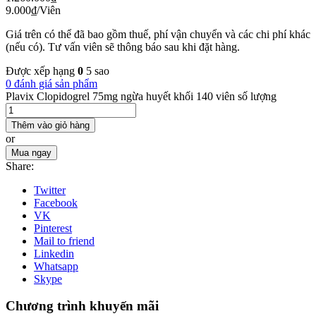
9.000
₫
/Viên
Giá trên có thể đã bao gồm thuế, phí vận chuyển và các chi phí khác
(nếu có). Tư vấn viên sẽ thông báo sau khi đặt hàng.
Được xếp hạng
0
5 sao
0 đánh giá sản phẩm
Plavix Clopidogrel 75mg ngừa huyết khối 140 viên số lượng
Thêm vào giỏ hàng
or
Mua ngay
Share:
Twitter
Facebook
VK
Pinterest
Mail to friend
Linkedin
Whatsapp
Skype
Chương trình khuyến mãi