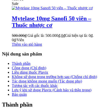
Sale
Mytelase 10mg Sanofi 50 viên –
Thuốc nhược cơ
500.000
₫
Giá gốc là: 500.000₫.
0
₫
Giá hiện tại là: 0₫.
0
₫
/Viên
Thêm vào giỏ hàng
Nội dung sản phẩm
Thành phần
Công dụng (Chỉ định)
Liều dùng thuốc Plavix
Không sử dụng trong trường hợp sau (Chống chỉ định)
Tác dụng không mong muốn (Tác dụng phụ)
Tương tác với các thuốc khác
Lưu ý khi sử dụng Plavix (Cảnh báo và thận trọng)
Bảo quản
Thành phần