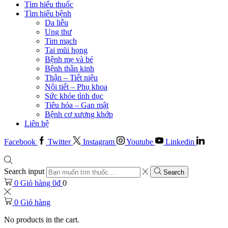
Tìm hiểu thuốc
Tìm hiểu bệnh
Da liễu
Ung thư
Tim mạch
Tai mũi họng
Bệnh mẹ và bé
Bệnh thần kinh
Thận – Tiết niệu
Nội tiết – Phụ khoa
Sức khỏe tình dục
Tiêu hóa – Gan mật
Bệnh cơ xương khớp
Liên hệ
Facebook
Twitter
Instagram
Youtube
Linkedin
Search input
Search
0
Giỏ hàng
0
₫
0
0
Giỏ hàng
No products in the cart.