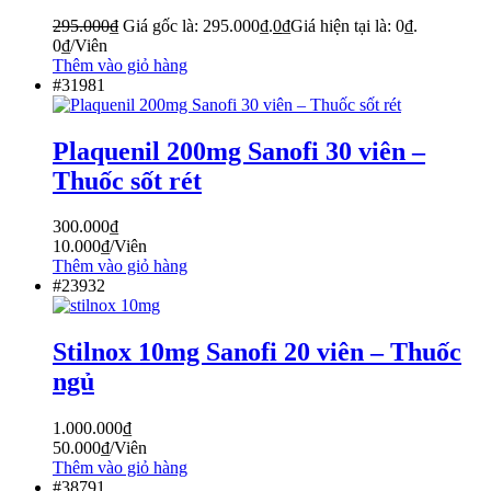
295.000
₫
Giá gốc là: 295.000₫.
0
₫
Giá hiện tại là: 0₫.
0
₫
/Viên
Thêm vào giỏ hàng
#31981
Plaquenil 200mg Sanofi 30 viên –
Thuốc sốt rét
300.000
₫
10.000
₫
/Viên
Thêm vào giỏ hàng
#23932
Stilnox 10mg Sanofi 20 viên – Thuốc
ngủ
1.000.000
₫
50.000
₫
/Viên
Thêm vào giỏ hàng
#38791