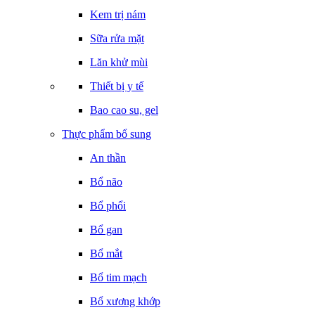
Kem trị nám
Sữa rửa mặt
Lăn khử mùi
Thiết bị y tế
Bao cao su, gel
Thực phẩm bổ sung
An thần
Bổ não
Bổ phổi
Bổ gan
Bổ mắt
Bổ tim mạch
Bổ xương khớp