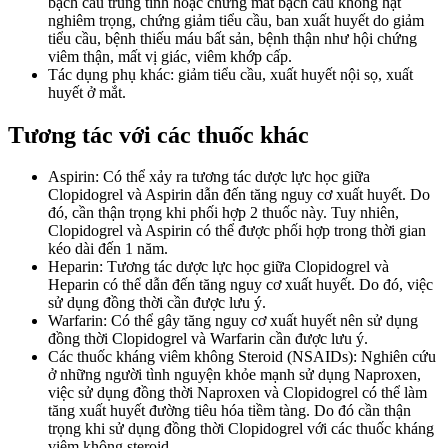
bạch cầu trung tính hoặc chứng mất bạch cầu không hạt
nghiêm trọng, chứng giảm tiểu cầu, ban xuất huyết do giảm
tiểu cầu, bệnh thiếu máu bất sản, bệnh thận như hội chứng
viêm thận, mất vị giác, viêm khớp cấp.
Tác dụng phụ khác: giảm tiểu cầu, xuất huyết nội sọ, xuất
huyết ở mắt.
Tương tác với các thuốc khác
Aspirin: Có thể xảy ra tương tác dược lực học giữa
Clopidogrel và Aspirin dẫn đến tăng nguy cơ xuất huyết. Do
đó, cần thận trọng khi phối hợp 2 thuốc này. Tuy nhiên,
Clopidogrel và Aspirin có thể được phối hợp trong thời gian
kéo dài đến 1 năm.
Heparin: Tương tác dược lực học giữa Clopidogrel và
Heparin có thể dẫn đến tăng nguy cơ xuất huyết. Do đó, việc
sử dụng đồng thời cần được lưu ý.
Warfarin: Có thể gây tăng nguy cơ xuất huyết nên sử dụng
đồng thời Clopidogrel và Warfarin cần được lưu ý.
Các thuốc kháng viêm không Steroid (NSAIDs): Nghiên cứu
ở những người tình nguyện khỏe mạnh sử dụng Naproxen,
việc sử dụng đồng thời Naproxen và Clopidogrel có thể làm
tăng xuất huyết đường tiêu hóa tiềm tàng. Do đó cần thận
trọng khi sử dụng đồng thời Clopidogrel với các thuốc kháng
viêm không steroid.