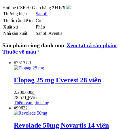
Hotline CSKH:
Giao hàng
2H
bởi
Thương hiệu
Sanofi
Thuốc cần kê toa
Có
Xuất xứ
Pháp
Nhà sản xuất
Sanofi Aventis
Sản phẩm cùng danh mục
Xem tất cả sản phẩm
Thuốc về máu
#75137-1
Elopag 25 mg Everest 28 viên
2.200.000
₫
78.571
₫
/Viên
Thêm vào giỏ hàng
#99622
Revolade 50mg Novartis 14 viên