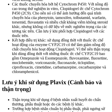
Các thuốc chuyển hóa bởi hệ Cytochrom P450: Với nồng độ
cao trong thử nghiệm in vitro, Clopidogrel ức chế Cytochrom
P450 (2C9). Cho nên nó có thể ảnh hưởng đến quá trình
chuyển hóa của phenytoin, tamoxifen, tolbutamid, warfarin,
torsemid, fluvastatin và nhiều chất kháng viêm không steroid
khác, nhưng không có dữ liệu về mức nghiêm trọng của các
tương tác trên. Cần lưu ý khi phối hợp Clopidogrel với các
thuốc trên.
Kết hợp điều trị khác: sử dụng đồng thời với thuốc ức chế
hoạt động của enzyme CYP2C19 có thể làm giảm nồng độ
chất chuyển hóa hoạt động Clopidogrel. Vì thế nên thận trọng
khi dùng đồng thời với những thuốc ức chế CYP2C19 bao
gồm Omeprazole và Esomeprazole, fluvoxamine, fluoxetine,
moclobemide, voriconazole, fluconazole, ticlopidine,
ciprofloxacin, cimetidine, carbamazepine, oxcarbazepine và
chloramphenicol.
Lưu ý khi sử dụng Plavix (Cảnh báo và
thận trọng)
Thận trọng khi sử dụng ở bệnh nhân xuất huyết do chấn
thương, phẫu thuật hoặc do các bệnh lý khác.
Trường hợp bệnh nhân chuẩn bị phẫu thuật, phải ngưng sử