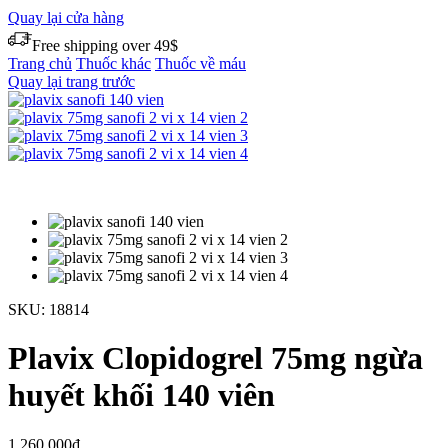
Quay lại cửa hàng
Free shipping over 49$
Trang chủ
Thuốc khác
Thuốc về máu
Quay lại trang trước
SKU:
18814
Plavix Clopidogrel 75mg ngừa
huyết khối 140 viên
1.260.000
₫