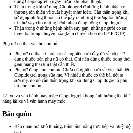
dụng Clopidogrel 5 ngày trước khi phẫu thuật.
Thận trọng khi sử dụng Clopidogrel ở những bệnh nhân có
thương tổn thiên về xuất huyết (như loét). Cần thận trọng khi
sử dụng những thuốc có thể gây ra những thương tổn tương
tự như vậy cho những bệnh nhân đang uống Clopidogrel.
Thận trọng ở những bệnh nhân suy gan, những người có sự
thay đổi trong chuyển hóa (kém chuyển hóa do CYP2C19)
Phụ nữ có thai và cho con bú
Phụ nữ có thai : Chưa có các nghiên cứu đầy đủ về việc sử
dụng thuốc trên phụ nữ có thai. Chỉ nên dùng thuốc trong thời
gian mang thai khi thật cần thiết.
Phụ nữ đang cho con bú: Chưa có nghiên cứu về việc bài tiết
Clopidogrel trong sữa mẹ. Vì nhiều thuốc có thể bài tiết ra
sữa mẹ, do đó cần thận trọng khi sử dụng Clopidogrel ở phụ
nữ cho con bú.
Lái xe và vận hành máy móc: Clopidogrel không ảnh hưởng lên khả
năng lái xe và vận hành máy móc.
Bảo quản
Bảo quản nơi khô thoáng, tránh ánh nắng trực tiếp và nhiệt độ
cao