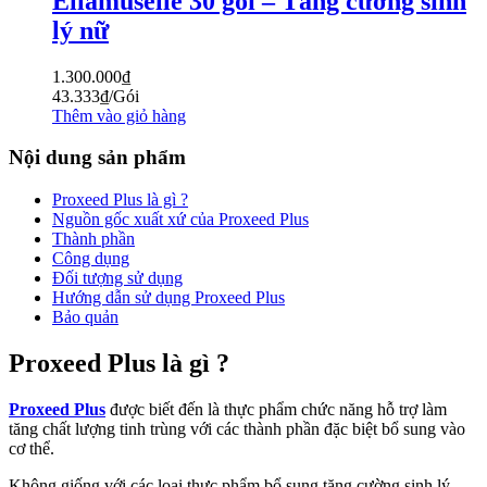
Ellamuselle 30 gói – Tăng cường sinh
lý nữ
1.300.000
₫
43.333
₫
/Gói
Thêm vào giỏ hàng
Nội dung sản phẩm
Proxeed Plus là gì ?
Nguồn gốc xuất xứ của Proxeed Plus
Thành phần
Công dụng
Đối tượng sử dụng
Hướng dẫn sử dụng Proxeed Plus
Bảo quản
Proxeed Plus là gì ?
Proxeed Plus
được biết đến là thực phẩm chức năng hỗ trợ làm
tăng chất lượng tinh trùng với các thành phần đặc biệt bổ sung vào
cơ thể.
Không giống với các loại thực phẩm bổ sung tăng cường sinh lý