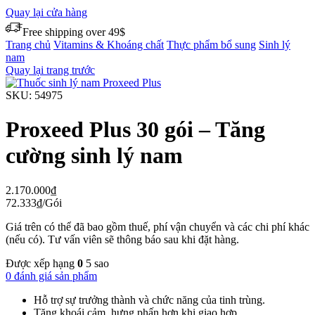
Quay lại cửa hàng
Free shipping over 49$
Trang chủ
Vitamins & Khoáng chất
Thực phẩm bổ sung
Sinh lý
nam
Quay lại trang trước
SKU:
54975
Proxeed Plus 30 gói – Tăng
cường sinh lý nam
2.170.000
₫
72.333
₫
/Gói
Giá trên có thể đã bao gồm thuế, phí vận chuyển và các chi phí khác
(nếu có). Tư vấn viên sẽ thông báo sau khi đặt hàng.
Được xếp hạng
0
5 sao
0 đánh giá sản phẩm
Hỗ trợ sự trưởng thành và chức năng của tinh trùng.
Tăng khoái cảm, hưng phấn hơn khi giao hợp.