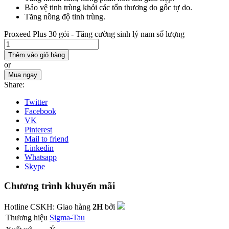
Bảo vệ tinh trùng khỏi các tổn thương do gốc tự do.
Tăng nồng độ tinh trùng.
Proxeed Plus 30 gói - Tăng cường sinh lý nam số lượng
Thêm vào giỏ hàng
or
Mua ngay
Share:
Twitter
Facebook
VK
Pinterest
Mail to friend
Linkedin
Whatsapp
Skype
Chương trình khuyến mãi
Hotline CSKH:
Giao hàng
2H
bởi
Thương hiệu
Sigma-Tau