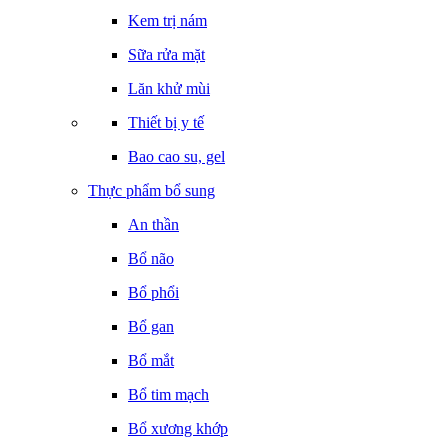
Kem trị nám
Sữa rửa mặt
Lăn khử mùi
Thiết bị y tế
Bao cao su, gel
Thực phẩm bổ sung
An thần
Bổ não
Bổ phổi
Bổ gan
Bổ mắt
Bổ tim mạch
Bổ xương khớp