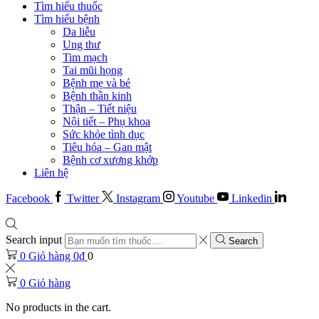
Tìm hiểu thuốc
Tìm hiểu bệnh
Da liễu
Ung thư
Tim mạch
Tai mũi họng
Bệnh mẹ và bé
Bệnh thần kinh
Thận – Tiết niệu
Nội tiết – Phụ khoa
Sức khỏe tình dục
Tiêu hóa – Gan mật
Bệnh cơ xương khớp
Liên hệ
Facebook
Twitter
Instagram
Youtube
Linkedin
Search input
Search
0
Giỏ hàng
0
₫
0
0
Giỏ hàng
No products in the cart.