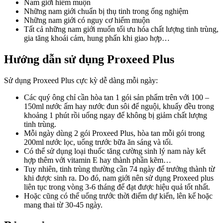
Nam giới hiếm muộn
Những nam giới chuẩn bị thụ tinh trong ống nghiệm
Những nam giới có nguy cơ hiếm muộn
Tất cả những nam giới muốn tối ưu hóa chất lượng tinh trùng,
gia tăng khoái cảm, hung phấn khi giao hợp…
Hướng dẫn sử dụng Proxeed Plus
Sử dụng Proxeed Plus cực kỳ dễ dàng mỗi ngày:
Các quý ông chỉ cần hòa tan 1 gói sản phẩm trên với 100 –
150ml nước ấm hay nước đun sôi để nguội, khuấy đều trong
khoảng 1 phút rồi uống ngay để không bị giảm chất lượng
tinh trùng.
Mỗi ngày dùng 2 gói Proxeed Plus, hòa tan mỗi gói trong
200ml nước lọc, uống trước bữa ăn sáng và tối.
Có thể sử dụng loại thuốc tăng cường sinh lý nam này kết
hợp thêm với vitamin E hay thành phần kẽm…
Tuy nhiên, tinh trùng thường cần 74 ngày để trưởng thành từ
khi được sinh ra. Do đó, nam giới nên sử dụng Proxeed plus
liên tục trong vòng 3-6 tháng để đạt được hiệu quả tốt nhất.
Hoặc cũng có thể uống trước thời điểm dự kiến, lên kế hoặc
mang thai từ 30-45 ngày.