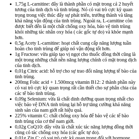
1,75g L-carnitine: đây là thành phần có mặt trong cả 2 huyết
tương của tinh dịch và tinh trùng. Nó có vai trò cực kỳ quan
trọng trong việc thúc đẩy sự phát triển, trưởng thành và tăng
khả năng vận động của tinh trùng. Ngoài ra, L-carnitine còn
được biết đến là một chất chống oxy hóa, bảo vệ tinh trùng
khỏi những tác nhân oxy hóa ( các gốc tự do) và khỏe mạnh
hơn.
0,5g Acety L-carnitine: hoạt chất cung cấp năng lượng tuần
hoàn cho tinh trùng để giúp nó vận động tốt hơn.
1g Fructose: vừa giúp tạo vị ngọt cho thuốc đồng thời cũng là
một trong những chất nền năng lượng chính có mặt trong dịch
của tinh dịch.
0,01g Citric acid: hỗ trợ cho sự trao đổi năng lượng tế bào của
tinh trùng.
200mg Folic acid + 1.500mcg vitamin B12: 2 thành phần này
có vai trò cực kỳ quan trọng rất cần thiết cho sự phân chia của
các tế bào tinh trùng.
0,09g Selenium: vừa là chất dinh dưỡng quan trọng nhất cho
việc bảo vệ DNA tinh trùng lại hỗ trợ tăng cường khả năng
sinh sản của nam giới rất hiệu quả.
225% vitamin C: chất chống oxy hóa để bảo vệ các tế bào
tinh trùng của cơ thể nam giới.
0,02g CoQ10: đây vừa là chất xúc tác năng lượng đồng thời
cũng có tác chống oxy hóa (các gốc tự do).
0,01g Zin C: có vai trò cực kỳ quan trọng đối với hormone