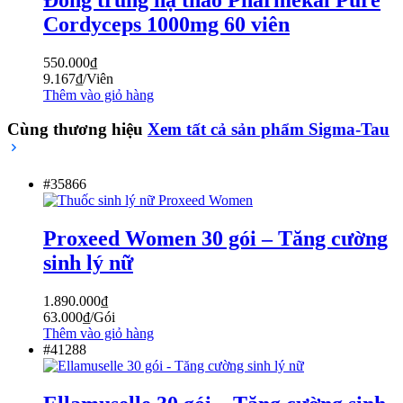
Cordyceps 1000mg 60 viên
550.000
₫
9.167
₫
/Viên
Thêm vào giỏ hàng
Cùng thương hiệu
Xem tất cả sản phẩm
Sigma-Tau
#35866
Proxeed Women 30 gói – Tăng cường
sinh lý nữ
1.890.000
₫
63.000
₫
/Gói
Thêm vào giỏ hàng
#41288