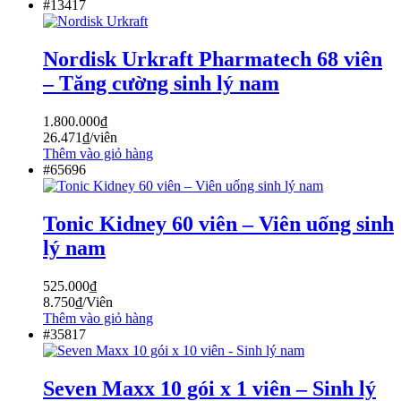
#13417
Nordisk Urkraft Pharmatech 68 viên
– Tăng cường sinh lý nam
1.800.000
₫
26.471
₫
/viên
Thêm vào giỏ hàng
#65696
Tonic Kidney 60 viên – Viên uống sinh
lý nam
525.000
₫
8.750
₫
/Viên
Thêm vào giỏ hàng
#35817
Seven Maxx 10 gói x 1 viên – Sinh lý