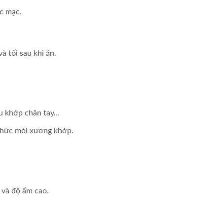
ác mạc.
à tối sau khi ăn.
au khớp chân tay…
nhức mỏi xương khớp.
 và độ ẩm cao.