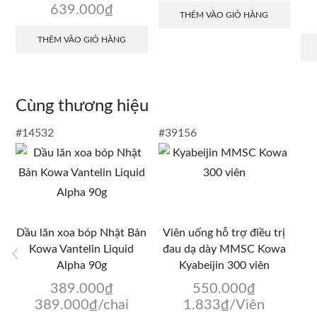
639.000
₫
THÊM VÀO GIỎ HÀNG
THÊM VÀO GIỎ HÀNG
Cùng thương hiệu
#14532
#39156
Dầu lăn xoa bóp Nhật Bản
Viên uống hỗ trợ điều trị
Kowa Vantelin Liquid
đau dạ dày MMSC Kowa
Alpha 90g
Kyabeijin 300 viên
389.000
₫
550.000
₫
389.000
₫
/chai
1.833
₫
/Viên