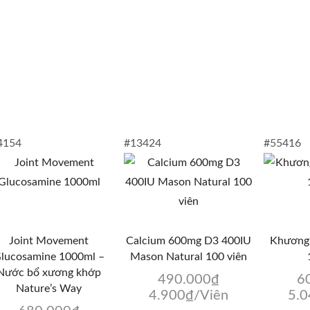
4154
#13424
#55416
Joint Movement
Calcium 600mg D3 400IU
Khương
lucosamine 1000ml –
Mason Natural 100 viên
Nước bổ xương khớp
490.000
₫
6
Nature’s Way
4.900
₫
/Viên
5.