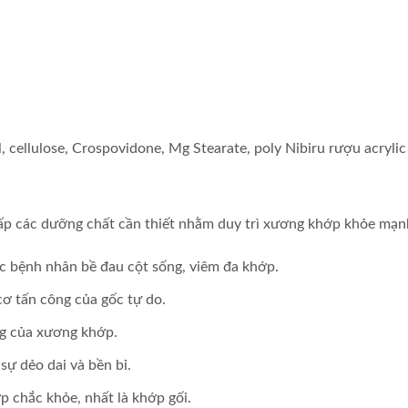
cellulose, Crospovidone, Mg Stearate, poly Nibiru rượu acrylic ax
ấp các dưỡng chất cần thiết nhằm duy trì xương khớp khỏe mạnh
c bệnh nhân bề đau cột sống, viêm đa khớp.
cơ tấn công của gốc tự do.
ng của xương khớp.
sự dẻo dai và bền bỉ.
p chắc khỏe, nhất là khớp gối.