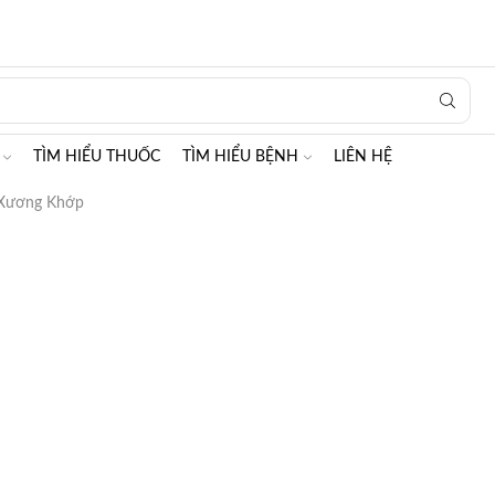
Search
input
TÌM HIỂU THUỐC
TÌM HIỂU BỆNH
LIÊN HỆ
Xương Khớp