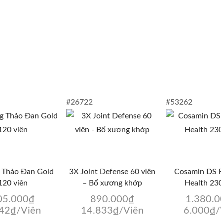
#26722
#53262
 Thảo Đan Gold
3X Joint Defense 60 viên
Cosamin DS F
120 viên
– Bổ xương khớp
Health 230
05.000
₫
890.000
₫
1.380.
042
₫
/Viên
14.833
₫
/Viên
6.000
₫
/