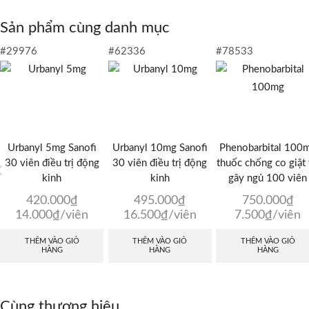
Sản phẩm cùng danh mục
#29976
#62336
#78533
Urbanyl 5mg Sanofi
Urbanyl 10mg Sanofi
Phenobarbital 100
30 viên điều trị động
30 viên điều trị động
thuốc chống co giật
kinh
kinh
gây ngủ 100 viên
420.000
₫
495.000
₫
750.000
₫
14.000
₫
/viên
16.500
₫
/viên
7.500
₫
/viên
THÊM VÀO GIỎ
THÊM VÀO GIỎ
THÊM VÀO GIỎ
HÀNG
HÀNG
HÀNG
Cùng thương hiệu