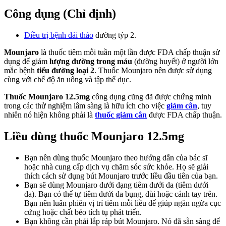
Công dụng (Chỉ định)
Điều trị bệnh đái tháo
đường týp 2.
Mounjaro
là thuốc tiêm mỗi tuần một lần được FDA chấp thuận sử
dụng để giảm
lượng đường trong máu
(đường huyết) ở người lớn
mắc bệnh
tiểu đường loại 2
. Thuốc Mounjaro nên được sử dụng
cùng với chế độ ăn uống và tập thể dục.
Thuốc Mounjaro 12.5mg
công dụng cũng đã được chứng minh
trong các thử nghiệm lâm sàng là hữu ích cho việc
giảm cân
, tuy
nhiên nó hiện không phải là
thuốc giảm cân
được FDA chấp thuận.
Liều dùng thuốc Mounjaro 12.5mg
Bạn nên dùng thuốc Mounjaro theo hướng dẫn của bác sĩ
hoặc nhà cung cấp dịch vụ chăm sóc sức khỏe. Họ sẽ giải
thích cách sử dụng bút Mounjaro trước liều đầu tiên của bạn.
Bạn sẽ dùng Mounjaro dưới dạng tiêm dưới da (tiêm dưới
da). Bạn có thể tự tiêm dưới da bụng, đùi hoặc cánh tay trên.
Bạn nên luân phiên vị trí tiêm mỗi liều để giúp ngăn ngừa cục
cứng hoặc chất béo tích tụ phát triển.
Bạn không cần phải lắp ráp bút Mounjaro. Nó đã sẵn sàng để