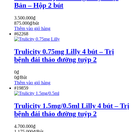
Bản – Hộp 2 bút
3.500.000
₫
875.000
₫
/bút
Thêm vào giỏ hàng
#62268
Trulicity 0.75mg Lilly 4 bút – Trị
bệnh đái tháo đường tuýp 2
0
₫
0
₫
/Bút
Thêm vào giỏ hàng
#19859
Trulicity 1.5mg/0.5ml Lilly 4 bút – Trị
bệnh đái tháo đường tuýp 2
4.700.000
₫
1.175.000
₫
/Bút