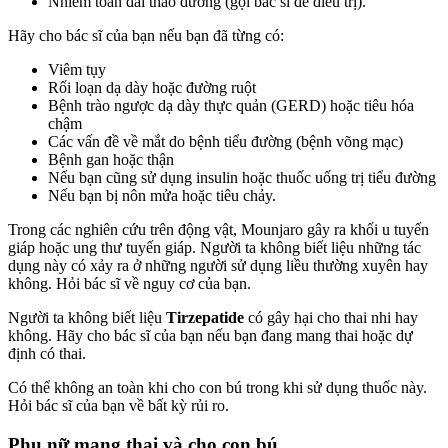
Nhiễm toan đái tháo đường (gọi bác sĩ để điều trị).
Hãy cho bác sĩ của bạn nếu bạn đã từng có:
Viêm tụy
Rối loạn dạ dày hoặc đường ruột
Bệnh trào ngược dạ dày thực quản (GERD) hoặc tiêu hóa
chậm
Các vấn đề về mắt do bệnh tiểu đường (bệnh võng mạc)
Bệnh gan hoặc thận
Nếu bạn cũng sử dụng insulin hoặc thuốc uống trị tiểu đường
Nếu bạn bị nôn mửa hoặc tiêu chảy.
Trong các nghiên cứu trên động vật, Mounjaro gây ra khối u tuyến
giáp hoặc ung thư tuyến giáp. Người ta không biết liệu những tác
dụng này có xảy ra ở những người sử dụng liều thường xuyên hay
không. Hỏi bác sĩ về nguy cơ của bạn.
Người ta không biết liệu
Tirzepatide
có gây hại cho thai nhi hay
không. Hãy cho bác sĩ của bạn nếu bạn đang mang thai hoặc dự
định có thai.
Có thể không an toàn khi cho con bú trong khi sử dụng thuốc này.
Hỏi bác sĩ của bạn về bất kỳ rủi ro.
Phụ nữ mang thai và cho con bú