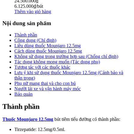
24.500.000
₫
6.125.000
₫
/bút
Thêm vào giỏ hàng
Nội dung sản phẩm
Thành phần
Công dụng (Chỉ định)
Liều dùng thuốc Mounjaro 12.5mg
Cách dùng thuốc Mounjaro 12.5mg
Không sử dụng trong trường hợp sau (Chống chỉ định)
Tác dụng không mong muốn (Tác dụng phụ)
Tương tác với các thuốc khác
Lưu ý khi sử dụng thuốc Mounjaro 12.5mg (Cảnh báo và
thận trọng)
Phụ nữ mang thai và cho con bú
Người lái xe và vận hành máy móc
Bảo quản
Thành phần
Thuốc Mounjaro 12.5mg
bút tiêm tiểu đường có thành phần:
Tirzepatide: 12.5mg/0.5ml.