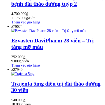
bệnh đái tháo đường tuýp 2
4.700.000
₫
1.175.000
₫
/Bút
Thêm vào giỏ hàng
#76674
Ezvasten DaviPharm 28 viên – Trị
tăng mỡ máu
252.000
₫
9.000
₫
/viên
Thêm vào giỏ hàng
#27949
Trajenta 5mg điều trị đái tháo đường
30 viên
540.000
₫
18.000
₫
/viên