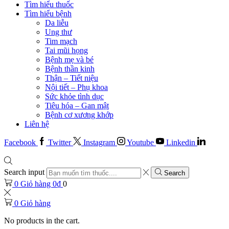
Tìm hiểu thuốc
Tìm hiểu bệnh
Da liễu
Ung thư
Tim mạch
Tai mũi họng
Bệnh mẹ và bé
Bệnh thần kinh
Thận – Tiết niệu
Nội tiết – Phụ khoa
Sức khỏe tình dục
Tiêu hóa – Gan mật
Bệnh cơ xương khớp
Liên hệ
Facebook
Twitter
Instagram
Youtube
Linkedin
Search input
Search
0
Giỏ hàng
0
₫
0
0
Giỏ hàng
No products in the cart.