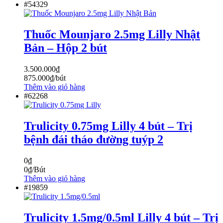
#54329
Thuốc Mounjaro 2.5mg Lilly Nhật
Bản – Hộp 2 bút
3.500.000
₫
875.000
₫
/bút
Thêm vào giỏ hàng
#62268
Trulicity 0.75mg Lilly 4 bút – Trị
bệnh đái tháo đường tuýp 2
0
₫
0
₫
/Bút
Thêm vào giỏ hàng
#19859
Trulicity 1.5mg/0.5ml Lilly 4 bút – Trị