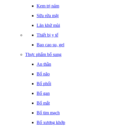
Kem trị nám
Sữa rửa mặt
Lăn khử mùi
Thiết bị y tế
Bao cao su, gel
Thực phẩm bổ sung
An thần
Bổ não
Bổ phổi
Bổ gan
Bổ mắt
Bổ tim mạch
Bổ xương khớp