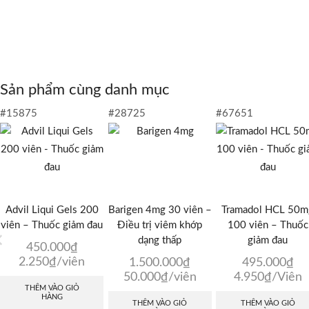
Sản phẩm cùng danh mục
#15875
#28725
#67651
Advil Liqui Gels 200
Barigen 4mg 30 viên –
Tramadol HCL 50m
viên – Thuốc giảm đau
Điều trị viêm khớp
100 viên – Thuốc
dạng thấp
giảm đau
450.000
₫
2.250
₫
/viên
1.500.000
₫
495.000
₫
50.000
₫
/viên
4.950
₫
/Viên
THÊM VÀO GIỎ
HÀNG
THÊM VÀO GIỎ
THÊM VÀO GIỎ