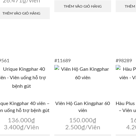
26.471
₫
/viên
THÊM VÀO GIỎ HÀNG
THÊM
THÊM VÀO GIỎ HÀNG
9561
#11689
#98289
ique Kingphar 40 viên –
Viên Hộ Gan Kingphar 60
Hàu Plus 
ên uống hỗ trợ bệnh gút
viên
– Viên 
136.000
₫
150.000
₫
1
3.400
₫
/Viên
2.500
₫
/Viên
4.