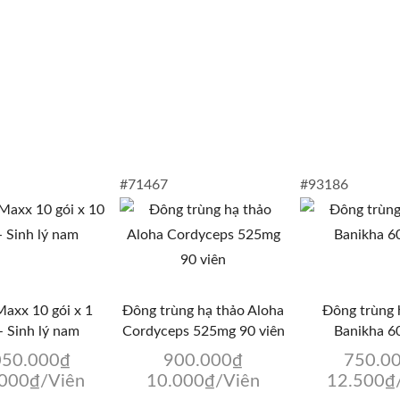
#71467
#93186
axx 10 gói x 1
Đông trùng hạ thảo Aloha
Đông trùng 
– Sinh lý nam
Cordyceps 525mg 90 viên
Banikha 60
050.000
₫
900.000
₫
750.0
.000
₫
/Viên
10.000
₫
/Viên
12.500
₫