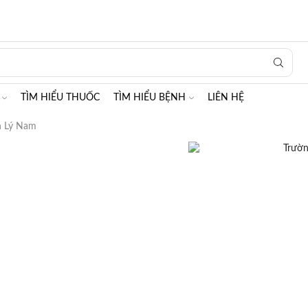
Search
input
TÌM HIỂU THUỐC
TÌM HIỂU BỆNH
LIÊN HỆ
h Lý Nam