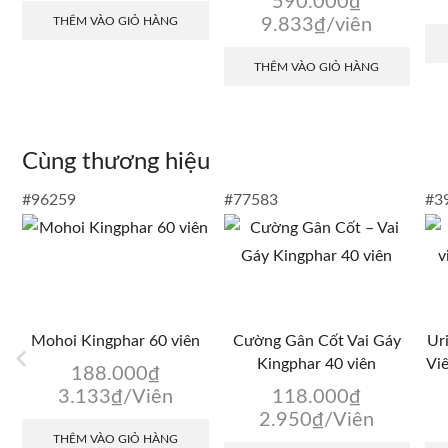
590.000
₫
THÊM VÀO GIỎ HÀNG
9.833
₫
/viên
THÊM VÀO GIỎ HÀNG
Cùng thương hiệu
#96259
#77583
#3
Mohoi Kingphar 60 viên
Cường Gân Cốt Vai Gáy
Ur
Kingphar 40 viên
Vi
188.000
₫
3.133
₫
/Viên
118.000
₫
2.950
₫
/Viên
THÊM VÀO GIỎ HÀNG