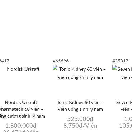
3417
#65696
#35817
Nordisk Urkraft
Tonic Kidney 60 viên –
Seven M
Pharmatech 68 viên –
Viên uống sinh lý nam
viên 
ăng cường sinh lý nam
525.000
₫
1.
1.800.000
₫
8.750
₫
/Viên
105