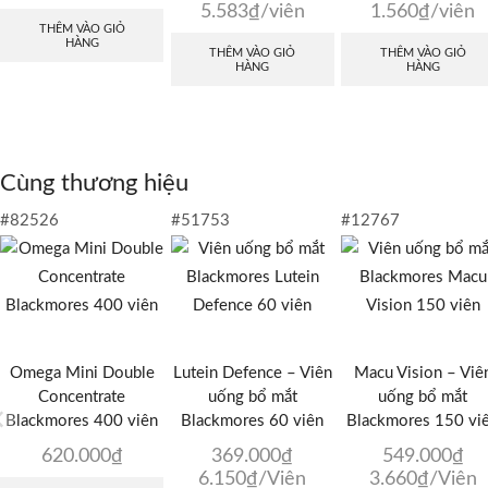
5.583
₫
/viên
1.560
₫
/viên
THÊM VÀO GIỎ
HÀNG
THÊM VÀO GIỎ
THÊM VÀO GIỎ
HÀNG
HÀNG
Cùng thương hiệu
#82526
#51753
#12767
Omega Mini Double
Lutein Defence – Viên
Macu Vision – Viê
Concentrate
uống bổ mắt
uống bổ mắt
Blackmores 400 viên
Blackmores 60 viên
Blackmores 150 vi
620.000
₫
369.000
₫
549.000
₫
6.150
₫
/Viên
3.660
₫
/Viên