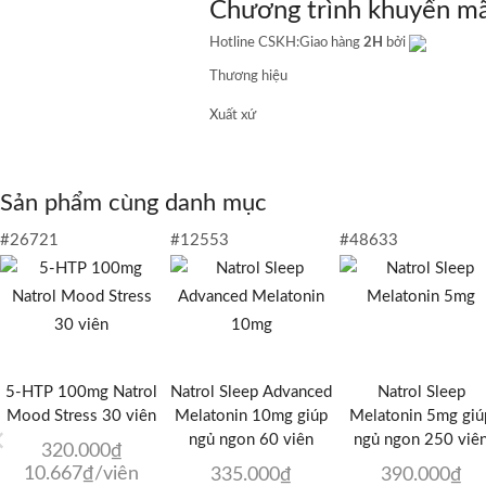
Chương trình khuyến mã
ngon
số
Hotline CSKH:
Giao hàng
2H
bởi
lượng
Thương hiệu
Xuất xứ
Sản phẩm cùng danh mục
#26721
#12553
#48633
5-HTP 100mg Natrol
Natrol Sleep Advanced
Natrol Sleep
Mood Stress 30 viên
Melatonin 10mg giúp
Melatonin 5mg giú
ngủ ngon 60 viên
ngủ ngon 250 viê
320.000
₫
10.667
₫
/viên
335.000
₫
390.000
₫