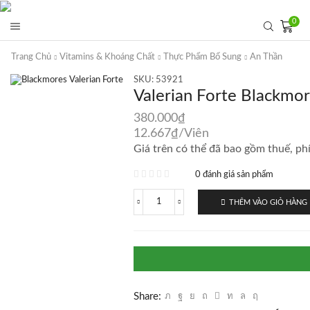
0
Trang Chủ
Vitamins & Khoáng Chất
Thực Phẩm Bổ Sung
An Thần
SKU:
53921
Valerian Forte Blackmor
380.000
₫
12.667
₫
/Viên
Giá trên có thể đã bao gồm thuế, phí
0 đánh giá sản phẩm
THÊM VÀO GIỎ HÀNG
Valerian
Forte
Blackmores
30
viên
-
Viên
uống
Share:
ngủ