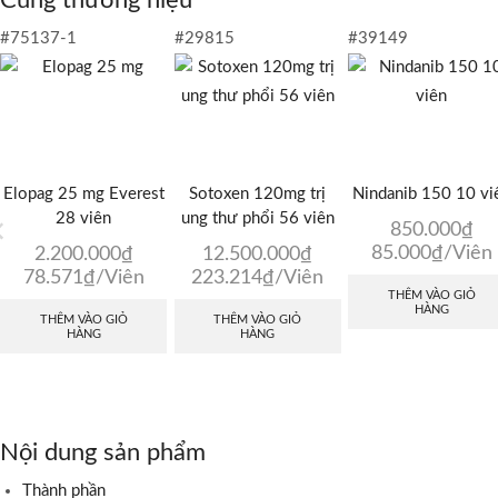
#75137-1
#29815
#39149
Elopag 25 mg Everest
Sotoxen 120mg trị
Nindanib 150 10 vi
28 viên
ung thư phổi 56 viên
850.000
₫
85.000
₫
/Viên
2.200.000
₫
12.500.000
₫
78.571
₫
/Viên
223.214
₫
/Viên
THÊM VÀO GIỎ
HÀNG
THÊM VÀO GIỎ
THÊM VÀO GIỎ
HÀNG
HÀNG
Nội dung sản phẩm
Thành phần