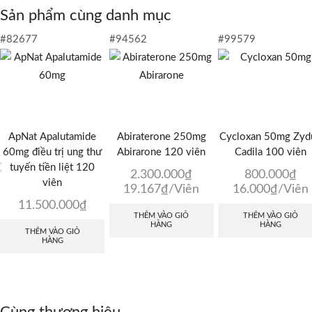
Sản phẩm cùng danh mục
#82677
#94562
#99579
ApNat Apalutamide
Abiraterone 250mg
Cycloxan 50mg Zyd
60mg điều trị ung thư
Abirarone 120 viên
Cadila 100 viên
tuyến tiền liệt 120
2.300.000
₫
800.000
₫
viên
19.167
₫
/Viên
16.000
₫
/Viên
11.500.000
₫
THÊM VÀO GIỎ
THÊM VÀO GIỎ
HÀNG
HÀNG
THÊM VÀO GIỎ
HÀNG
Cùng thương hiệu