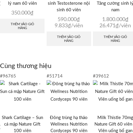
lý nam 60 viên
sinh Testosterone nội
Tăng cường sinh l
sinh 60 viên
nam
350.000
₫
590.000
₫
1.800.000
₫
THÊM VÀO GIỎ
9.833
₫
/viên
26.471
₫
/viên
HÀNG
THÊM VÀO GIỎ
THÊM VÀO GIỎ
HÀNG
HÀNG
Cùng thương hiệu
#96765
#51714
#39612
Shark Cartilage – Sun
Đông trùng hạ thảo
Milk Thistle 70m
cá mập Nature Gift
Wellness Nutrition
Nature Gift 60 viên
100 viên
Cordyceps 90 viên
Viên uống bổ gan