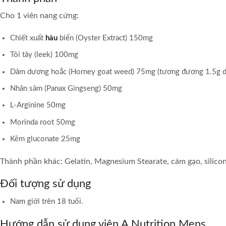
Cho 1 viên nang cứng:
Chiết xuất
hàu
biển (Oyster Extract) 150mg
Tỏi tây (leek) 100mg
Dâm dương hoắc (Horney goat weed) 75mg (tương đương 1.5g dư
Nhân sâm (Panax Gingseng) 50mg
L-Arginine 50mg
Morinda root 50mg
Kẽm gluconate 25mg
Thành phần khác: Gelatin, Magnesium Stearate, cám gạo, silicon
Đối tượng sử dụng
Nam giới trên 18 tuổi.
Hướng dẫn sử dụng viên A Nutrition Mens