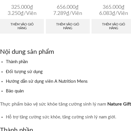
325.000
₫
656.000
₫
365.000
₫
3.250
₫
/Viên
7.289
₫
/Viên
6.083
₫
/Viên
THÊM VÀO GIỎ
THÊM VÀO GIỎ
THÊM VÀO GIỎ
HÀNG
HÀNG
HÀNG
Nội dung sản phẩm
Thành phần
Đối tượng sử dụng
Hướng dẫn sử dụng viên A Nutrition Mens
Bảo quản
Thực phẩm bảo vệ sức khỏe tăng cường sinh lý nam
Nature Gif
Hỗ trợ tăng cường sức khỏe, tăng cường sinh lý nam giới.
Thành phần