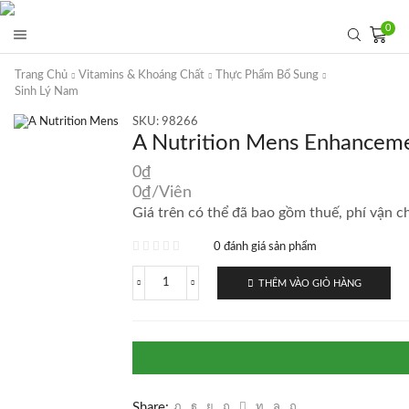
0
Trang Chủ
Vitamins & Khoáng Chất
Thực Phẩm Bổ Sung
Sinh Lý Nam
SKU:
98266
A Nutrition Mens Enhanceme
0
₫
0
₫
/Viên
Giá trên có thể đã bao gồm thuế, phí vận ch
0 đánh giá sản phẩm
THÊM VÀO GIỎ HÀNG
A
Nutrition
Mens
Enhancement
60
viên
số
lượng
Share: