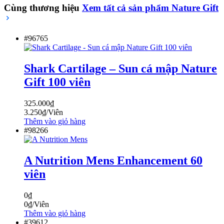
Cùng thương hiệu
Xem tất cả sản phẩm
Nature Gift
#96765
Shark Cartilage – Sun cá mập Nature
Gift 100 viên
325.000
₫
3.250
₫
/Viên
Thêm vào giỏ hàng
#98266
A Nutrition Mens Enhancement 60
viên
0
₫
0
₫
/Viên
Thêm vào giỏ hàng
#39612