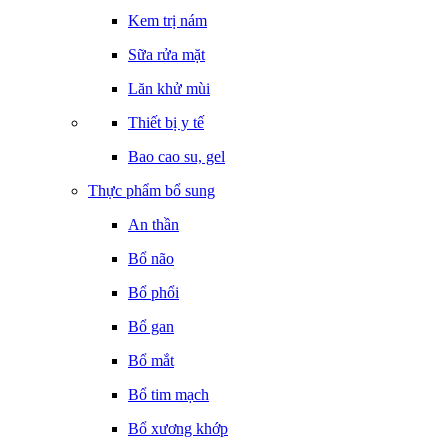
Kem trị nám
Sữa rửa mặt
Lăn khử mùi
Thiết bị y tế
Bao cao su, gel
Thực phẩm bổ sung
An thần
Bổ não
Bổ phổi
Bổ gan
Bổ mắt
Bổ tim mạch
Bổ xương khớp