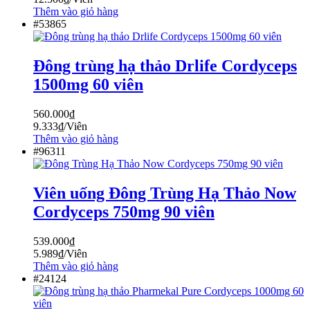
Thêm vào giỏ hàng
#53865
Đông trùng hạ thảo Drlife Cordyceps
1500mg 60 viên
560.000
₫
9.333
₫
/Viên
Thêm vào giỏ hàng
#96311
Viên uống Đông Trùng Hạ Thảo Now
Cordyceps 750mg 90 viên
539.000
₫
5.989
₫
/Viên
Thêm vào giỏ hàng
#24124