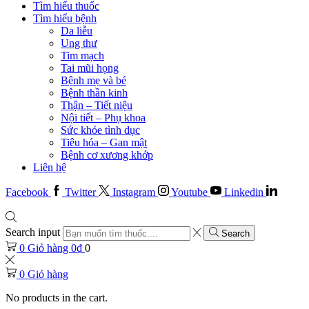
Tìm hiểu thuốc
Tìm hiểu bệnh
Da liễu
Ung thư
Tim mạch
Tai mũi họng
Bệnh mẹ và bé
Bệnh thần kinh
Thận – Tiết niệu
Nội tiết – Phụ khoa
Sức khỏe tình dục
Tiêu hóa – Gan mật
Bệnh cơ xương khớp
Liên hệ
Facebook
Twitter
Instagram
Youtube
Linkedin
Search input
Search
0
Giỏ hàng
0
₫
0
0
Giỏ hàng
No products in the cart.