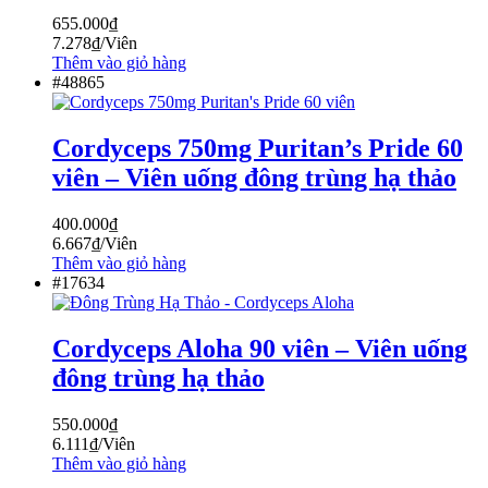
655.000
₫
7.278
₫
/Viên
Thêm vào giỏ hàng
#48865
Cordyceps 750mg Puritan’s Pride 60
viên – Viên uống đông trùng hạ thảo
400.000
₫
6.667
₫
/Viên
Thêm vào giỏ hàng
#17634
Cordyceps Aloha 90 viên – Viên uống
đông trùng hạ thảo
550.000
₫
6.111
₫
/Viên
Thêm vào giỏ hàng