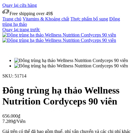
Quay lại cửa hàng
Free shipping over 49$
Trang chủ
Vitamins & Khoáng chất
Thực phẩm bổ sung
Đông
trùng hạ thảo
Quay lại trang trước
SKU:
51714
Đông trùng hạ thảo Wellness
Nutrition Cordyceps 90 viên
656.000
₫
7.289
₫
/Viên
Giá trên có thể đã bao gồm thuế, phí vận chuyển và các chi phí khác