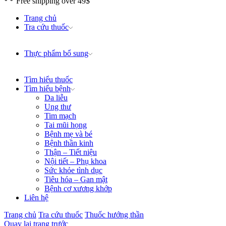
Free shipping over 49$
Trang chủ
Tra cứu thuốc
Thực phẩm bổ sung
Tìm hiểu thuốc
Tìm hiểu bệnh
Da liễu
Ung thư
Tim mạch
Tai mũi họng
Bệnh mẹ và bé
Bệnh thần kinh
Thận – Tiết niệu
Nội tiết – Phụ khoa
Sức khỏe tình dục
Tiêu hóa – Gan mật
Bệnh cơ xương khớp
Liên hệ
Trang chủ
Tra cứu thuốc
Thuốc hướng thần
Quay lại trang trước