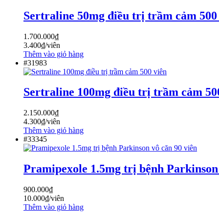
Sertraline 50mg điều trị trầm cảm 500
1.700.000
₫
3.400
₫
/viên
Thêm vào giỏ hàng
#31983
Sertraline 100mg điều trị trầm cảm 50
2.150.000
₫
4.300
₫
/viên
Thêm vào giỏ hàng
#33345
Pramipexole 1.5mg trị bệnh Parkinson 
900.000
₫
10.000
₫
/viên
Thêm vào giỏ hàng