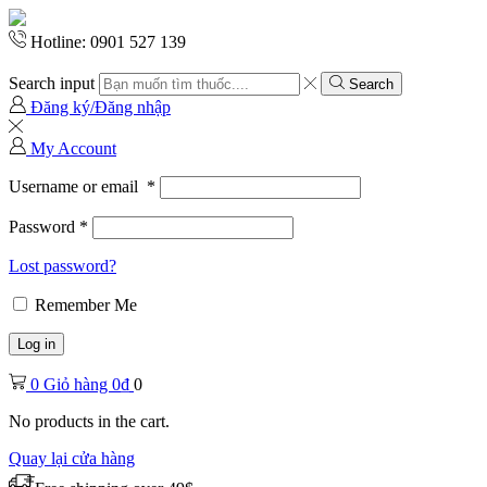
Hotline: 0901 527 139
Search input
Search
Đăng ký/Đăng nhập
My Account
Username or email
*
Password
*
Lost password?
Remember Me
Log in
0
Giỏ hàng
0
₫
0
No products in the cart.
Quay lại cửa hàng