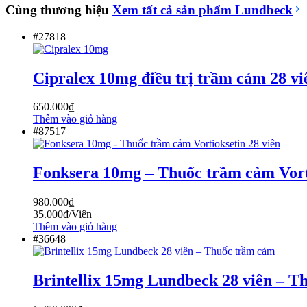
Cùng thương hiệu
Xem tất cả sản phẩm
Lundbeck
#27818
Cipralex 10mg điều trị trầm cảm 28 vi
650.000
₫
Thêm vào giỏ hàng
#87517
Fonksera 10mg – Thuốc trầm cảm Vorti
980.000
₫
35.000
₫
/Viên
Thêm vào giỏ hàng
#36648
Brintellix 15mg Lundbeck 28 viên – T