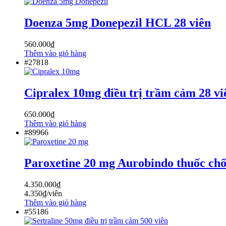
Doenza 5mg Donepezil HCL 28 viên
560.000
₫
Thêm vào giỏ hàng
#27818
Cipralex 10mg điều trị trầm cảm 28 vi
650.000
₫
Thêm vào giỏ hàng
#89966
Paroxetine 20 mg Aurobindo thuốc ch
4.350.000
₫
4.350
₫
/viên
Thêm vào giỏ hàng
#55186