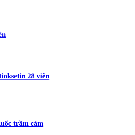
ên
oksetin 28 viên
huốc trầm cảm