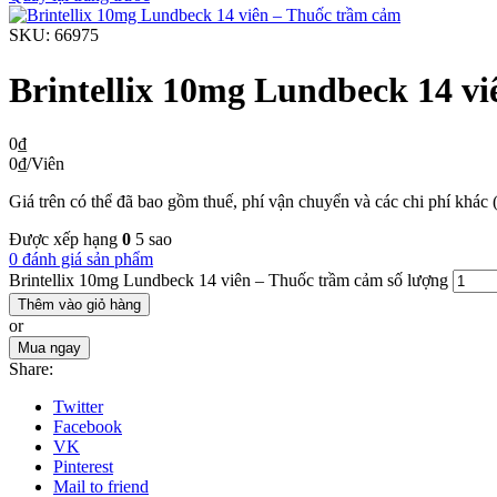
SKU:
66975
Brintellix 10mg Lundbeck 14 v
0
₫
0
₫
/Viên
Giá trên có thể đã bao gồm thuế, phí vận chuyển và các chi phí khác 
Được xếp hạng
0
5 sao
0 đánh giá sản phẩm
Brintellix 10mg Lundbeck 14 viên – Thuốc trầm cảm số lượng
Thêm vào giỏ hàng
or
Mua ngay
Share:
Twitter
Facebook
VK
Pinterest
Mail to friend