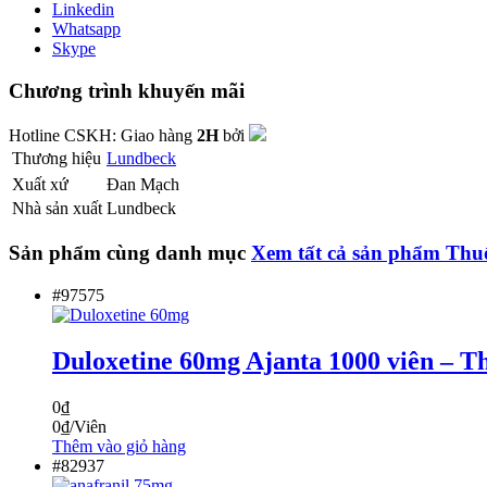
Linkedin
Whatsapp
Skype
Chương trình khuyến mãi
Hotline CSKH:
Giao hàng
2H
bởi
Thương hiệu
Lundbeck
Xuất xứ
Đan Mạch
Nhà sản xuất
Lundbeck
Sản phẩm cùng danh mục
Xem tất cả sản phẩm
Thu
#97575
Duloxetine 60mg Ajanta 1000 viên – 
0
₫
0
₫
/Viên
Thêm vào giỏ hàng
#82937