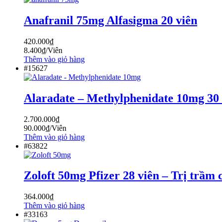
Anafranil 75mg Alfasigma 20 viên
420.000
₫
8.400
₫
/Viên
Thêm vào giỏ hàng
#15627
Alaradate – Methylphenidate 10mg 30 
2.700.000
₫
90.000
₫
/Viên
Thêm vào giỏ hàng
#63822
Zoloft 50mg Pfizer 28 viên – Trị trầm c
364.000
₫
Thêm vào giỏ hàng
#33163