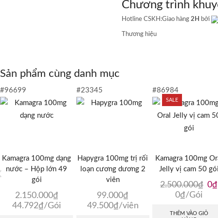
Chương trình khuy
lý
số
Hotline CSKH:
Giao hàng
2H
bởi
lượng
Thương hiệu
Sản phẩm cùng danh mục
#96699
#23345
#86984
SALE
Kamagra 100mg dạng
Hapygra 100mg trị rối
Kamagra 100mg Or
nước – Hộp lớn 49
loạn cương dương 2
Jelly vị cam 50 gó
gói
viên
Giá
2.500.000
₫
0
₫
gố
0
₫
/Gói
2.150.000
₫
99.000
₫
là:
44.792
₫
/Gói
49.500
₫
/viên
2.5
THÊM VÀO GIỎ