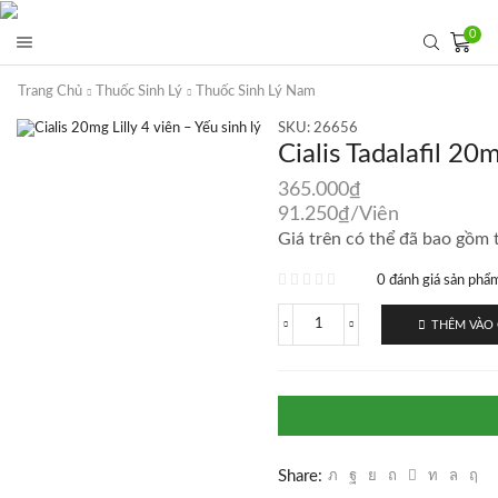
0
Trang Chủ
Thuốc Sinh Lý
Thuốc Sinh Lý Nam
SKU:
26656
Cialis Tadalafil 20m
365.000
₫
91.250
₫
/Viên
Giá trên có thể đã bao gồm t
0 đánh giá sản phẩ
THÊM VÀO 
Cialis
Tadalafil
20mg
Lilly
4
viên
–
Yếu
Share:
sinh