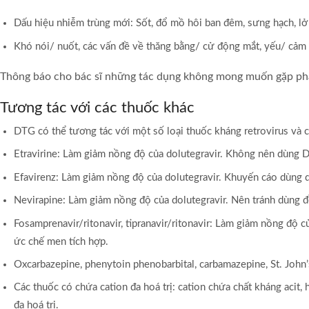
Dấu hiệu nhiễm trùng mới: Sốt, đổ mồ hôi ban đêm, sưng hạch, lở l
Khó nói/ nuốt, các vấn đề về thăng bằng/ cử động mắt, yếu/ cảm g
Thông báo cho bác sĩ những tác dụng không mong muốn gặp phả
Tương tác với các thuốc khác
DTG có thể tương tác với một số loại thuốc kháng retrovirus và c
Etravirine: Làm giảm nồng độ của dolutegravir. Không nên dùng Dol
Efavirenz: Làm giảm nồng độ của dolutegravir. Khuyến cáo dùng do
Nevirapine: Làm giảm nồng độ của dolutegravir. Nên tránh dùng đ
Fosamprenavir/ritonavir, tipranavir/ritonavir: Làm giảm nồng độ 
ức chế men tích hợp.
Oxcarbazepine, phenytoin phenobarbital, carbamazepine, St. John
Các thuốc có chứa cation đa hoá trị: cation chứa chất kháng acit
đa hoá trị.