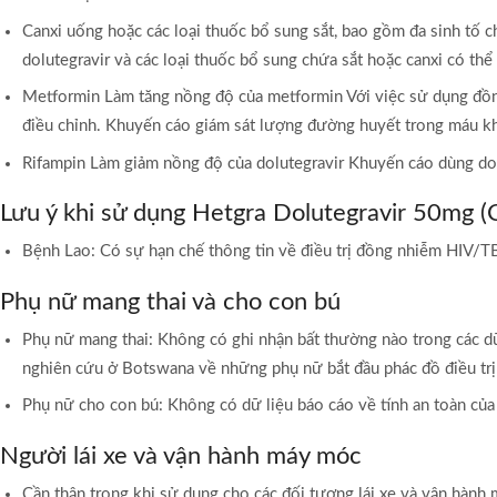
Canxi uống hoặc các loại thuốc bổ sung sắt, bao gồm đa sinh tố c
dolutegravir và các loại thuốc bổ sung chứa sắt hoặc canxi có thể
Metformin Làm tăng nồng độ của metformin Với việc sử dụng đồng
điều chỉnh. Khuyến cáo giám sát lượng đường huyết trong máu khi
Rifampin Làm giảm nồng độ của dolutegravir Khuyến cáo dùng dolu
Lưu ý khi sử dụng Hetgra Dolutegravir 50mg (
Bệnh Lao: Có sự hạn chế thông tin về điều trị đồng nhiễm HIV/TB
Phụ nữ mang thai và cho con bú
Phụ nữ mang thai: Không có ghi nhận bất thường nào trong các dữ
nghiên cứu ở Botswana về những phụ nữ bắt đầu phác đồ điều trị
Phụ nữ cho con bú: Không có dữ liệu báo cáo về tính an toàn của
Người lái xe và vận hành máy móc
Cần thận trọng khi sử dụng cho các đối tượng lái xe và vận hành