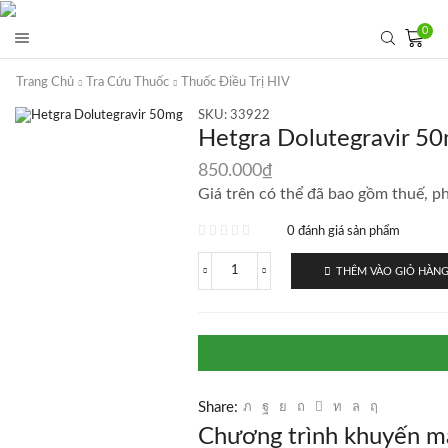
0
Trang Chủ
Tra Cứu Thuốc
Thuốc Điều Trị HIV
SKU:
33922
Hetgra Dolutegravir 50
850.000
₫
Giá trên có thể đã bao gồm thuế, ph
0 đánh giá sản phẩm
THÊM VÀO GIỎ HÀN
Hetgra
Dolutegravir
50mg
30
viên
số
lượng
Share:
Chương trình khuyến m