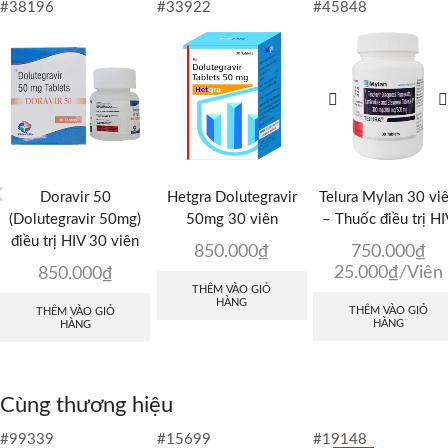
#38196
#33922
#45848
Doravir 50
Hetgra Dolutegravir
Telura Mylan 30 vi
(Dolutegravir 50mg)
50mg 30 viên
– Thuốc điều trị HI
điều trị HIV 30 viên
850.000
₫
750.000
₫
25.000
₫
/Viên
850.000
₫
THÊM VÀO GIỎ
HÀNG
THÊM VÀO GIỎ
THÊM VÀO GIỎ
HÀNG
HÀNG
Cùng thương hiệu
#99339
#15699
#19148