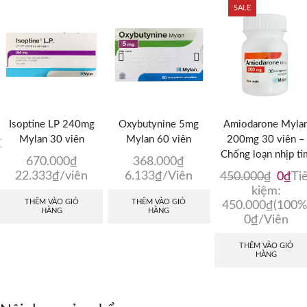
SALE
Isoptine LP 240mg
Oxybutynine 5mg
Amiodarone Myla
Mylan 30 viên
Mylan 60 viên
200mg 30 viên –
Chống loạn nhịp ti
670.000
₫
368.000
₫
22.333
₫
/viên
6.133
₫
/Viên
Giá
Gi
450.000
₫
0
₫
Tiế
gốc
hi
kiệm:
THÊM VÀO GIỎ
THÊM VÀO GIỎ
là:
tại
450.000
₫
(100%
HÀNG
HÀNG
450.0
là:
0
₫
/Viên
0₫
THÊM VÀO GIỎ
HÀNG