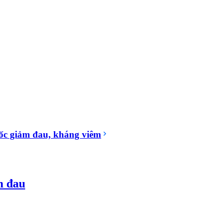
c giảm đau, kháng viêm
m đau