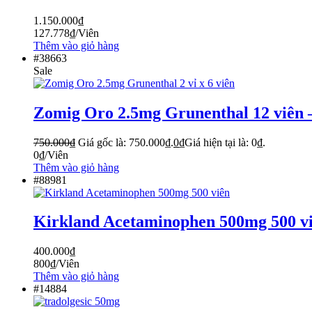
1.150.000
₫
127.778
₫
/Viên
Thêm vào giỏ hàng
#38663
Sale
Zomig Oro 2.5mg Grunenthal 12 viên 
750.000
₫
Giá gốc là: 750.000₫.
0
₫
Giá hiện tại là: 0₫.
0
₫
/Viên
Thêm vào giỏ hàng
#88981
Kirkland Acetaminophen 500mg 500 vi
400.000
₫
800
₫
/Viên
Thêm vào giỏ hàng
#14884