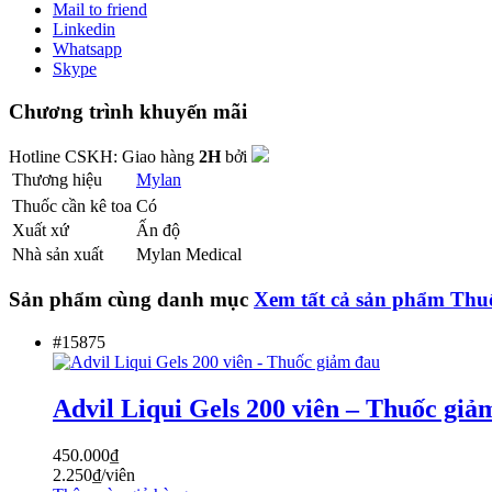
Mail to friend
Linkedin
Whatsapp
Skype
Chương trình khuyến mãi
Hotline CSKH:
Giao hàng
2H
bởi
Thương hiệu
Mylan
Thuốc cần kê toa
Có
Xuất xứ
Ấn độ
Nhà sản xuất
Mylan Medical
Sản phẩm cùng danh mục
Xem tất cả sản phẩm
Thuố
#15875
Advil Liqui Gels 200 viên – Thuốc giả
450.000
₫
2.250
₫
/viên