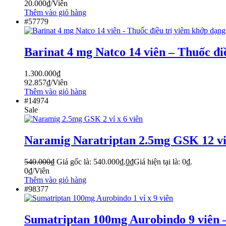
20.000
₫
/Viên
Thêm vào giỏ hàng
#57779
Barinat 4 mg Natco 14 viên – Thuốc đi
1.300.000
₫
92.857
₫
/Viên
Thêm vào giỏ hàng
#14974
Sale
Naramig Naratriptan 2.5mg GSK 12 vi
540.000
₫
Giá gốc là: 540.000₫.
0
₫
Giá hiện tại là: 0₫.
0
₫
/Viên
Thêm vào giỏ hàng
#98377
Sumatriptan 100mg Aurobindo 9 viên 