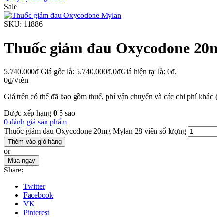
Sale
SKU:
11886
Thuốc giảm đau Oxycodone 20m
5.740.000
₫
Giá gốc là: 5.740.000₫.
0
₫
Giá hiện tại là: 0₫.
0
₫
/Viên
Giá trên có thể đã bao gồm thuế, phí vận chuyển và các chi phí khác 
Được xếp hạng
0
5 sao
0 đánh giá sản phẩm
Thuốc giảm đau Oxycodone 20mg Mylan 28 viên số lượng
Thêm vào giỏ hàng
or
Mua ngay
Share:
Twitter
Facebook
VK
Pinterest