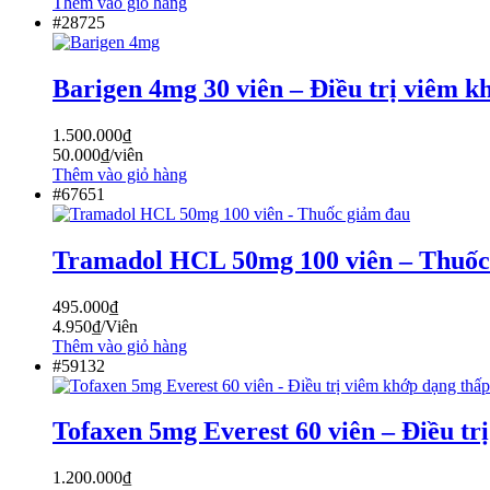
Thêm vào giỏ hàng
#28725
Barigen 4mg 30 viên – Điều trị viêm k
1.500.000
₫
50.000
₫
/viên
Thêm vào giỏ hàng
#67651
Tramadol HCL 50mg 100 viên – Thuốc
495.000
₫
4.950
₫
/Viên
Thêm vào giỏ hàng
#59132
Tofaxen 5mg Everest 60 viên – Điều tr
1.200.000
₫