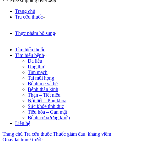
Free shipping over 49$
Trang chủ
Tra cứu thuốc
Thực phẩm bổ sung
Tìm hiểu thuốc
Tìm hiểu bệnh
Da liễu
Ung thư
Tim mạch
Tai mũi họng
Bệnh mẹ và bé
Bệnh thần kinh
Thận – Tiết niệu
Nội tiết – Phụ khoa
Sức khỏe tình dục
Tiêu hóa – Gan mật
Bệnh cơ xương khớp
Liên hệ
Trang chủ
Tra cứu thuốc
Thuốc giảm đau, kháng viêm
Quay lại trang trước