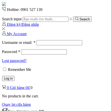
Hotline: 0901 527 139
Search input
Search
Đăng ký/Đăng nhập
My Account
Username or email
*
Password
*
Lost password?
Remember Me
Log in
0
Giỏ hàng
0
₫
0
No products in the cart.
Quay lại cửa hàng