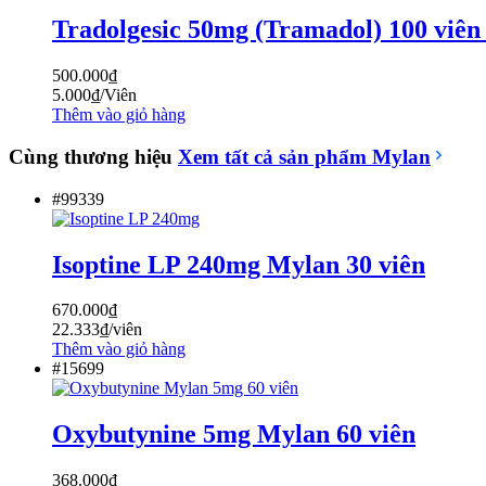
Tradolgesic 50mg (Tramadol) 100 viên
500.000
₫
5.000
₫
/Viên
Thêm vào giỏ hàng
Cùng thương hiệu
Xem tất cả sản phẩm
Mylan
#99339
Isoptine LP 240mg Mylan 30 viên
670.000
₫
22.333
₫
/viên
Thêm vào giỏ hàng
#15699
Oxybutynine 5mg Mylan 60 viên
368.000
₫