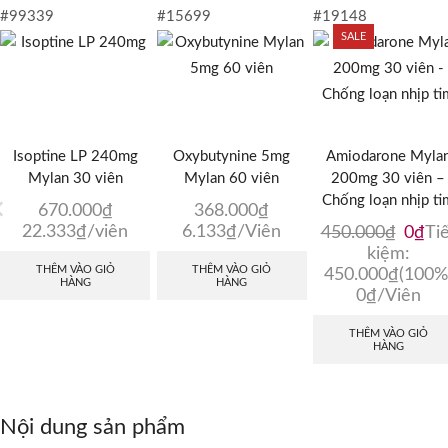
#99339
#15699
#19148
SALE
Isoptine LP 240mg
Oxybutynine 5mg
Amiodarone Myla
Mylan 30 viên
Mylan 60 viên
200mg 30 viên –
Chống loạn nhịp ti
670.000
₫
368.000
₫
22.333
₫
/viên
6.133
₫
/Viên
Giá
Gi
450.000
₫
0
₫
Tiế
gốc
hi
kiệm:
THÊM VÀO GIỎ
THÊM VÀO GIỎ
là:
tại
450.000
₫
(100%
HÀNG
HÀNG
450.0
là:
0
₫
/Viên
0₫
THÊM VÀO GIỎ
HÀNG
Nội dung sản phẩm