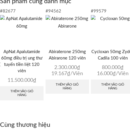
Sản phẩm cùng danh mục
#82677
#94562
#99579
ApNat Apalutamide
Abiraterone 250mg
Cycloxan 50mg Zyd
60mg điều trị ung thư
Abirarone 120 viên
Cadila 100 viên
tuyến tiền liệt 120
2.300.000
₫
800.000
₫
viên
19.167
₫
/Viên
16.000
₫
/Viên
11.500.000
₫
THÊM VÀO GIỎ
THÊM VÀO GIỎ
HÀNG
HÀNG
THÊM VÀO GIỎ
HÀNG
Cùng thương hiệu