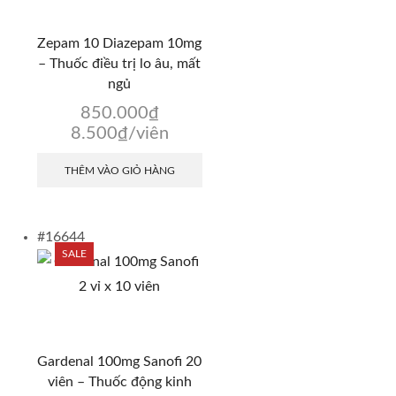
Zepam 10 Diazepam 10mg
– Thuốc điều trị lo âu, mất
ngủ
850.000
₫
8.500
₫
/viên
THÊM VÀO GIỎ HÀNG
#16644
SALE
Gardenal 100mg Sanofi 20
viên – Thuốc động kinh