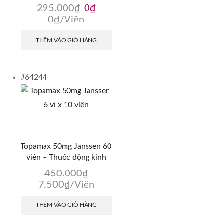
Giá
Giá
295.000
₫
0
₫
gốc
hiện
0
₫
/Viên
là:
tại
295.000₫.
là:
THÊM VÀO GIỎ HÀNG
0₫.
#64244
Topamax 50mg Janssen 60
viên – Thuốc động kinh
450.000
₫
7.500
₫
/Viên
THÊM VÀO GIỎ HÀNG