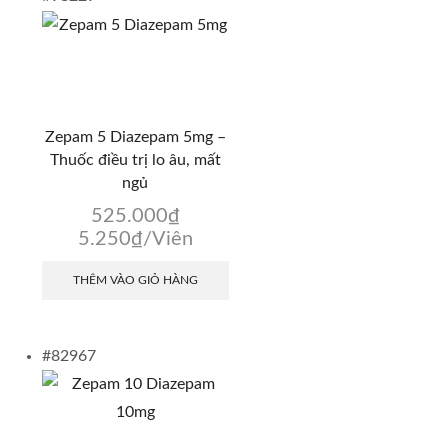
Zepam 5 Diazepam 5mg –
Thuốc điều trị lo âu, mất
ngủ
525.000
₫
5.250
₫
/Viên
THÊM VÀO GIỎ HÀNG
#82967