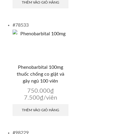
THÊM VÀO GIỎ HÀNG
#78533
Phenobarbital 100mg
thuốc chống co giật và
gây ngủ 100 viên
750.000
₫
7.500
₫
/viên
THÊM VÀO GIỎ HÀNG
#98229