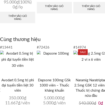
là:
tại
95.000
₫
(100%)
95.000₫.
là:
THÊM VÀO GIỎ
THÊM VÀO GIỎ
0
₫
/lọ
HÀNG
HÀNG
0₫.
THÊM VÀO GIỎ
HÀNG
Cùng thương hiệu
#13441
#72426
#14974
SALE
Avodart 0.5mg trị phì
Dapsone 100mg GSk
Naramig Naratripta
đại tuyến tiền liệt 30
1000 viên – Thuốc
2.5mg GSK 12 viên
viên
kháng khuẩn
Thuốc trị chứng đa
nửa đầu
350.000
₫
5.000.000
₫
11.667
₫
/viên
5.000
₫
/viên
Giá
G
540.000
₫
0
₫