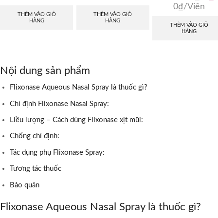
gốc
h
0
₫
/Viên
THÊM VÀO GIỎ
THÊM VÀO GIỎ
là:
t
HÀNG
HÀNG
540
l
THÊM VÀO GIỎ
HÀNG
0
Nội dung sản phẩm
Flixonase Aqueous Nasal Spray là thuốc gì?
Chỉ định Flixonase Nasal Spray:
Liều lượng – Cách dùng Flixonase xịt mũi:
Chống chỉ định:
Tác dụng phụ Flixonase Spray:
Tương tác thuốc
Bảo quản
Flixonase Aqueous Nasal Spray là thuốc gì?