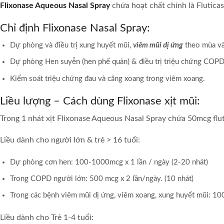
Flixonase Aqueous Nasal Spray
chứa hoạt chất chính là Flutica
Chỉ định Flixonase Nasal Spray:
Dự phòng và điều trị xung huyết mũi,
viêm mũi dị ứng
theo mùa và
Dự phòng Hen suyễn (hen phế quản) & điều trị triệu chứng COPD 
Kiểm soát triệu chứng đau và căng xoang trong viêm xoang.
Liều lượng – Cách dùng Flixonase xịt mũi:
Trong 1 nhát xịt Flixonase Aqueous Nasal Spray chứa 50mcg flu
Liều dành cho người lớn & trẻ > 16 tuổi:
Dự phòng cơn hen: 100-1000mcg x 1 lần / ngày (2-20 nhát)
Trong COPD người lớn: 500 mcg x 2 lần/ngày. (10 nhát)
Trong các bệnh viêm mũi dị ứng, viêm xoang, xung huyết mũi: 1
Liều dành cho Trẻ 1-4 tuổi: