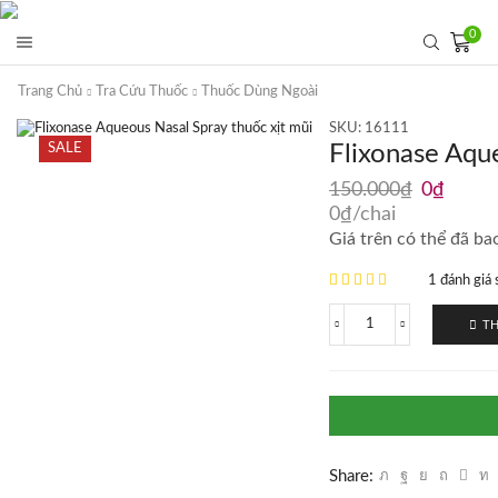
0
Trang Chủ
Tra Cứu Thuốc
Thuốc Dùng Ngoài
SKU:
16111
SALE
Flixonase Aque
Giá
Giá
150.000
₫
0
₫
gốc
hiện
0
₫
/chai
là:
tại
Giá trên có thể đã ba
150.000₫
là:
0₫.
1 đánh giá
TH
Flixonase
Aqueous
Nasal
Spray
thuốc
xịt
mũi
60
Share:
lần