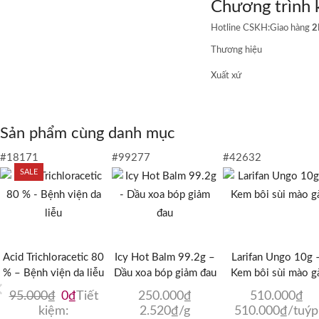
Chương trình 
số
lượng
Hotline CSKH:
Giao hàng
2
Thương hiệu
Xuất xứ
Sản phẩm cùng danh mục
#18171
#99277
#42632
SALE
Acid Trichloracetic 80
Icy Hot Balm 99.2g –
Larifan Ungo 10g 
% – Bệnh viện da liễu
Dầu xoa bóp giảm đau
Kem bôi sùi mào g
Giá
Giá
95.000
₫
0
₫
Tiết
250.000
₫
510.000
₫
gốc
hiện
kiệm:
2.520
₫
/g
510.000
₫
/tuýp