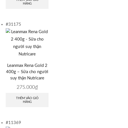
HÀNG
#31175
Leanmax Rena Gold 2
400g – Sữa cho người
suy thận Nutricare
275.000
₫
THÊM VÀO GIỎ
HÀNG
#11369