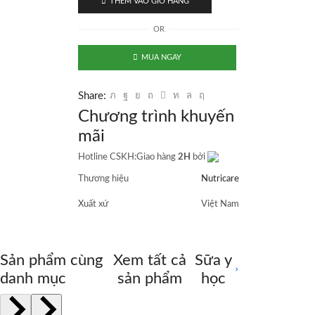
THÊM VÀO GIỎ HÀNG
-
Sữa
OR
cho
người
MUA NGAY
tiểu
đường
số
Share:
lượng
Chương trình khuyến
mãi
Hotline CSKH:
Giao hàng
2H
bởi
Thương hiệu
Nutricare
Xuất xứ
Việt Nam
Sản phẩm cùng
Xem tất cả
Sữa y
danh mục
sản phẩm
học