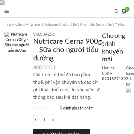
0
Trang Chủ
Vitamins & Khoáng Chất
Thực Phẩm Bổ Sung
Sữa Y Học
SKU:
34256
Chương
Nutricare Cerna 900g
trình
– Sữa cho người tiểu
khuyến
đường
mãi
600.000
₫
Hotline
Giao
CSKH:
hàng
Giá trên có thể đã bao gồm
0901527139
2H
thuế, phí vận chuyển và các chi
bởi
phí khác (nếu có). Tư vấn viên sẽ
thông báo sau khi đặt hàng.
0 đánh giá sản phẩm
Nutricare
Cerna
900g