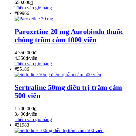
650.000
₫
Thêm vào giỏ hàng
#89966
Paroxetine 20 mg Aurobindo thuốc
chống trầm cảm 1000 viên
4.350.000
₫
4.350
₫
/viên
Thêm vào giỏ hàng
#55186
Sertraline 50mg điều trị trầm cảm
500 viên
1.700.000
₫
3.400
₫
/viên
Thêm vào giỏ hàng
#31983