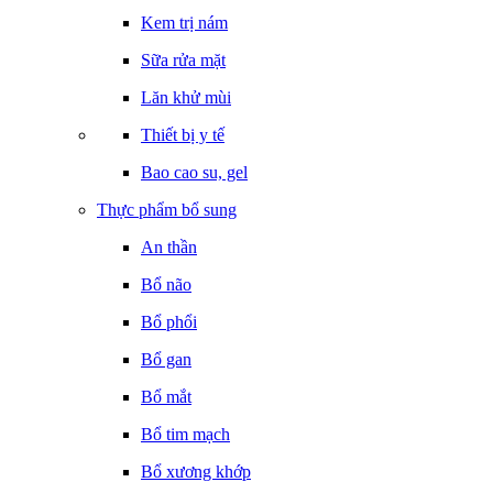
Kem trị nám
Sữa rửa mặt
Lăn khử mùi
Thiết bị y tế
Bao cao su, gel
Thực phẩm bổ sung
An thần
Bổ não
Bổ phổi
Bổ gan
Bổ mắt
Bổ tim mạch
Bổ xương khớp