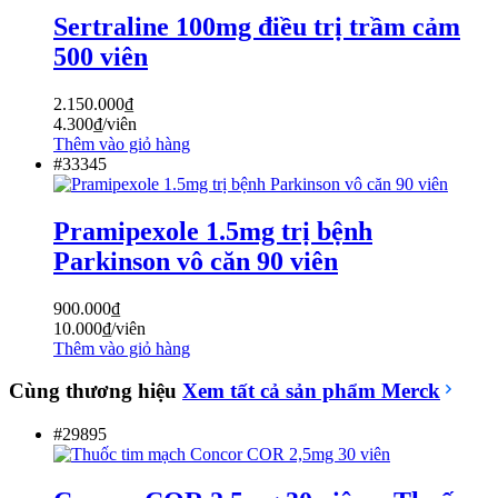
Sertraline 100mg điều trị trầm cảm
500 viên
2.150.000
₫
4.300
₫
/viên
Thêm vào giỏ hàng
#33345
Pramipexole 1.5mg trị bệnh
Parkinson vô căn 90 viên
900.000
₫
10.000
₫
/viên
Thêm vào giỏ hàng
Cùng thương hiệu
Xem tất cả sản phẩm
Merck
#29895