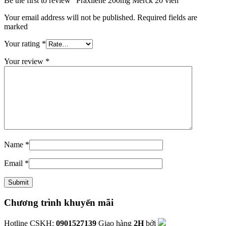
Be the first to review “Praxilene 200mg Merck 20 viên”
Your email address will not be published. Required fields are
marked
Your rating
*
Your review
*
Name
*
Email
*
Chương trình khuyến mãi
Hotline CSKH:
0901527139
Giao hàng
2H
bởi