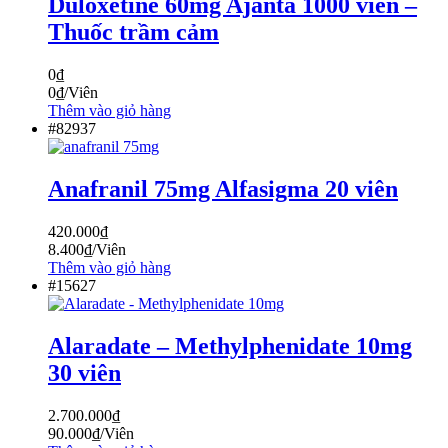
Duloxetine 60mg Ajanta 1000 viên –
Thuốc trầm cảm
0
₫
0
₫
/Viên
Thêm vào giỏ hàng
#82937
Anafranil 75mg Alfasigma 20 viên
420.000
₫
8.400
₫
/Viên
Thêm vào giỏ hàng
#15627
Alaradate – Methylphenidate 10mg
30 viên
2.700.000
₫
90.000
₫
/Viên