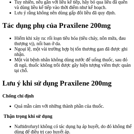
Tuy nhiên, nếu gần với liều kế tiếp, hãy bỏ qua liều đã quên
và dùng liều kế tiếp vào thời điểm như kế hoạch.
Lưu ý rằng không nên dùng gấp đôi liều đã quy định.
Tác dụng phụ của Praxilene 200mg
Hiếm khi xảy ra: rối loạn tiêu hóa (tiêu chảy, nôn mửa, đau
thượng vị), nổi ban ở da.
Ngoại lệ, một vài trường hợp bị tổn thương gan đã được ghi
nhận.
Một vài bệnh nhân không dùng nước để uống thuốc, sau đó
đi ngủ, thuốc không trôi được gây hiện tượng viêm thực quản
tại chỗ.
Lưu ý khi sử dụng Praxilene 200mg
Chống chỉ định
Quá mẫn cảm với những thành phần của thuốc.
Thận trọng khi sử dụng
Naftidrofuryl không có tác dụng hạ áp huyết, do đó không thể
dùng để điều trị cao huyết áp.