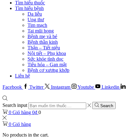
Tìm hiểu thuốc
Tìm hiểu bệnh
Da liễu
Ung thư
Tim mạch
Tai mũi họng
Bệnh mẹ và bé
Bệnh thần kinh
Thận – Tiết niệu
Nội tiết – Phụ khoa
Sức khỏe tình dục
Tiêu hóa – Gan mật
Bệnh cơ xương khớp
Liên hệ
Facebook
Twitter
Instagram
Youtube
Linkedin
Search input
Search
0
Giỏ hàng
0
₫
0
0
Giỏ hàng
No products in the cart.