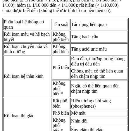
1/100); hiếm (≥ 1/10,000 đến < 1/1,000); rất hiếm (< 1/10,000);
chưa được biết đến (không thể ước tính từ dữ liệu hiện có).
Phân loại hệ thống cơ
Tần suất
Tác dụng liên quan
quan
Rối loạn máu và hệ bạch
Không
Tăng bạch cầu
huyết
phổ biến
Rối loạn chuyển hóa và
Không
Tăng acid uric máu
dinh dưỡng
phổ biến
Đau đầu, thường trong tháng
điều trị đầu tiên
Phổ biến
Chóng mặt, có thể liên quan
Rối loạn hệ thần kinh
đến chậm nhịp tim
Không
Ngất, có thể liên quan đến
phổ
chậm nhịp tim
biến*
Rất phổ
Hiện tượng chói sáng
biến
(phosphenes)
Phổ biến
Mờ mắt
Rối loạn thị giác
Không
Nhìn đôi
phổ
Suy giảm thị giác
biến*