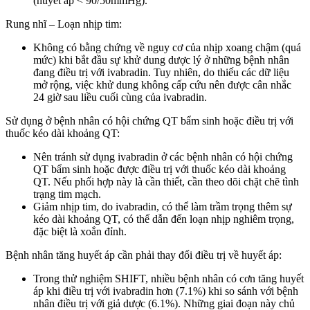
(huyết áp < 90/50mmHg).
Rung nhĩ – Loạn nhịp tim:
Không có bằng chứng về nguy cơ của nhịp xoang chậm (quá
mức) khi bắt đầu sự khử dung dược lý ở những bệnh nhân
đang điều trị với ivabradin. Tuy nhiên, do thiếu các dữ liệu
mở rộng, việc khử dung không cấp cứu nên được cân nhắc
24 giờ sau liều cuối cùng của ivabradin.
Sử dụng ở bệnh nhân có hội chứng QT bẩm sinh hoặc điều trị với
thuốc kéo dài khoảng QT:
Nên tránh sử dụng ivabradin ở các bệnh nhân có hội chứng
QT bẩm sinh hoặc được điều trị với thuốc kéo dài khoảng
QT. Nếu phối hợp này là cần thiết, cần theo dõi chặt chẽ tình
trạng tim mạch.
Giảm nhịp tim, do ivabradin, có thể làm trầm trọng thêm sự
kéo dài khoảng QT, có thể dẫn đến loạn nhịp nghiêm trọng,
đặc biệt là xoắn đỉnh.
Bệnh nhân tăng huyết áp cần phải thay đổi điều trị về huyết áp:
Trong thử nghiệm SHIFT, nhiều bệnh nhân có cơn tăng huyết
áp khi điều trị với ivabradin hơn (7.1%) khi so sánh với bệnh
nhân điều trị với giả dược (6.1%). Những giai đoạn này chủ