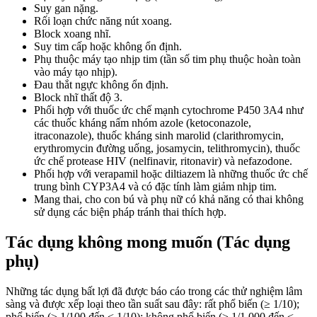
Suy gan nặng.
Rối loạn chức năng nút xoang.
Block xoang nhĩ.
Suy tim cấp hoặc không ổn định.
Phụ thuộc máy tạo nhịp tim (tần số tim phụ thuộc hoàn toàn
vào máy tạo nhịp).
Đau thắt ngực không ổn định.
Block nhĩ thất độ 3.
Phối hợp với thuốc ức chế mạnh cytochrome P450 3A4 như
các thuốc kháng nấm nhóm azole (ketoconazole,
itraconazole), thuốc kháng sinh marolid (clarithromycin,
erythromycin đường uống, josamycin, telithromycin), thuốc
ức chế protease HIV (nelfinavir, ritonavir) và nefazodone.
Phối hợp với verapamil hoặc diltiazem là những thuốc ức chế
trung bình CYP3A4 và có đặc tính làm giảm nhịp tim.
Mang thai, cho con bú và phụ nữ có khả năng có thai không
sử dụng các biện pháp tránh thai thích hợp.
Tác dụng không mong muốn (Tác dụng
phụ)
Những tác dụng bất lợi đã được báo cáo trong các thử nghiệm lâm
sàng và được xếp loại theo tần suất sau đây: rất phổ biến (≥ 1/10);
phổ biến (≥ 1/100 đến < 1/10); không phổ biến (≥ 1/1,000 đến <