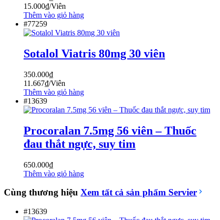
15.000
₫
/Viên
Thêm vào giỏ hàng
#77259
Sotalol Viatris 80mg 30 viên
350.000
₫
11.667
₫
/Viên
Thêm vào giỏ hàng
#13639
Procoralan 7.5mg 56 viên – Thuốc
đau thắt ngực, suy tim
650.000
₫
Thêm vào giỏ hàng
Cùng thương hiệu
Xem tất cả sản phẩm
Servier
#13639