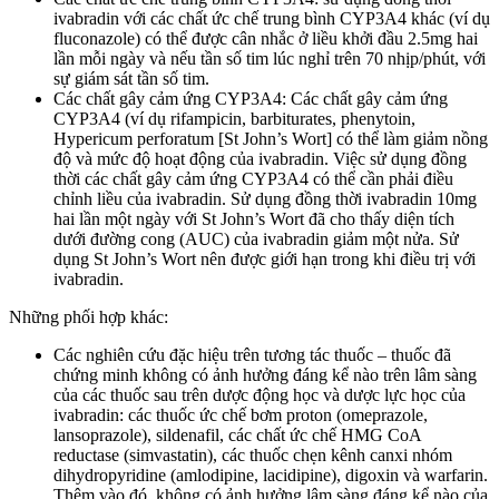
ivabradin với các chất ức chế trung bình CYP3A4 khác (ví dụ
fluconazole) có thể được cân nhắc ở liều khởi đầu 2.5mg hai
lần mỗi ngày và nếu tần số tim lúc nghỉ trên 70 nhịp/phút, với
sự giám sát tần số tim.
Các chất gây cảm ứng CYP3A4: Các chất gây cảm ứng
CYP3A4 (ví dụ rifampicin, barbiturates, phenytoin,
Hypericum perforatum [St John’s Wort] có thể làm giảm nồng
độ và mức độ hoạt động của ivabradin. Việc sử dụng đồng
thời các chất gây cảm ứng CYP3A4 có thể cần phải điều
chỉnh liều của ivabradin. Sử dụng đồng thời ivabradin 10mg
hai lần một ngày với St John’s Wort đã cho thấy diện tích
dưới đường cong (AUC) của ivabradin giảm một nửa. Sử
dụng St John’s Wort nên được giới hạn trong khi điều trị với
ivabradin.
Những phối hợp khác:
Các nghiên cứu đặc hiệu trên tương tác thuốc – thuốc đã
chứng minh không có ảnh hưởng đáng kể nào trên lâm sàng
của các thuốc sau trên dược động học và dược lực học của
ivabradin: các thuốc ức chế bơm proton (omeprazole,
lansoprazole), sildenafil, các chất ức chế HMG CoA
reductase (simvastatin), các thuốc chẹn kênh canxi nhóm
dihydropyridine (amlodipine, lacidipine), digoxin và warfarin.
Thêm vào đó, không có ảnh hưởng lâm sàng đáng kể nào của