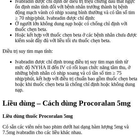
Ivabradin được chỉ định để điều trị triệu chứng đau thắt ngực
ổn định mãn tính đối với bệnh nhân trưởng thành bị bệnh
động mạch vành có nhịp xoang bình thường và có tần số tim
≥ 70 nhịp/phút. Ivabradin được chỉ định:
Ở người lớn không dung nạp hoặc có chống chỉ định với
thuốc chẹn beta.
Hoặc kết hợp với thuốc chẹn beta ở các bệnh nhân chưa được
kiểm soát đầy đủ với liều tối ưu thuốc chẹn beta.
Điều trị suy tim mạn tính:
Ivabradin được chỉ định trong điều trị suy tim mạn tính từ
mức độ NYHA II đến IV có rối loạn chức năng tâm thu, ở
những bệnh nhân có nhịp xoang và có tần số tim ≥ 75
nhịp/phút, kết hợp với điều trị chuẩn bao gồm thuốc chẹn beta
hoặc khi thuốc chẹn beta là chống chỉ định hoặc không dung
nạp.
Liều dùng – Cách dùng Procoralan 5mg
Liều dùng thuốc Procoralan 5mg
Có sẵn các viên nén bao phim dưới hai dạng hàm lượng 5mg và
7.5mg ivabradin cho các liều khác nhau.