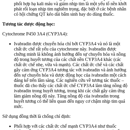
phối hợp hạ kali máu và giảm nhịp tim là một yếu tố nền khởi
phát rối loạn nhịp tim nghiêm trọng, đặc biệt ở các bệnh nhân
có hội chứng QT kéo dài bẩm sinh hay do dùng thuốc.
Tương tác dược động học:
Cytochrome P450 3A4 (CYP3A4):
Ivabradin được chuyển hóa chỉ bởi CYP3A4 và nó là một
chất ức chế rất yếu của cytochrome này. Ivabradin được
chứng minh là không ảnh hưởng đến sự chuyển hóa và nồng
độ trong huyết tương của các chất nền CYP3A4 khác (các
chất ức chế nhẹ, vừa và mạnh). Các chất ức chế và các chất
gây cảm ứng CYP3A4 tương tác với ivabradin và ảnh hưởng
đến sự chuyển hóa và dược động học của ivabradin một cách
đáng kể trên lâm sàng. Các nghiên cứu về tương tác thuốc –
thuốc đã cho thấy các chất ức chế CYP3A4 làm tăng nồng độ
ivabradin trong huyết tương, trong khi các chất gây cảm ứng
làm giảm nồng độ này. Tăng nồng độ của ivabradin trong
huyết tương có thể liên quan đến nguy cơ chậm nhịp tim quá
mức.
Sử dụng đồng thời là chống chỉ định:
Phối hợp với các chất ức chế mạnh CYP3A4 như thuốc