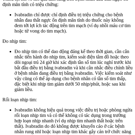
định mãn tính có triệu chứng:
Ivabradin chỉ được chỉ định điều trị triệu chứng cho bệnh
nhân đau thắt ngực ổn định mãn tính do thuốc này không
đem tới lợi ích tác động trên tim mạch (ví dụ nhồi máu cơ tim
hoặc tử vong do tim mạch).
Đo nhịp tim:
Đo nhịp tim có thể dao động đáng kể theo thời gian, cần cân
nhắc tiến hành đo nhịp tim, kiểm soát điện tâm đồ hoặc theo
dõi ngoại trú 24 giờ khi xác định tần số tim lúc nghỉ trước khi
bắt đầu điều trị bằng ivabradin và khi cân nhắc điều chỉnh liều
ở bệnh nhân đang điều trị bằng ivabradin. Việc kiểm soát như
vậy cũng có thể áp dụng cho bệnh nhân có tần số tim thấp,
đặc biệt khi nhịp tim giảm dưới 50 nhịp/phút, hoặc sau khi
giảm liều.
Rối loạn nhịp tim:
Ivabradin không hiệu quả trong việc điều trị hoặc phòng ngừa
rối loạn nhịp tim và có thể không có tác dụng trong trường
hợp loạn nhịp nhanh (ví dụ nhịp tim nhanh thất hoặc trên
thất). Ivabradin do đó không được khuyến cáo ở các bệnh
nhân rung nhĩ hoặc loạn nhịp tim khác gây cản trở chức năng