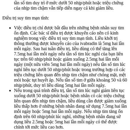
tần số tim duy trì ở mức dưới 50 nhịp/phút hoặc triệu chứng
của nhịp tim chậm vẫn tiếp diễn ngay cả khi giảm liều.
Điều trị suy tim mạn tính:
Việc điều trị chỉ được bắt đầu trên những bệnh nhân suy tim
ổn định. Các bác sĩ điều trị được khuyến cáo nên có kinh
nghiệm trong việc điều trị suy tim mạn tính. Liều khởi trị
thông thường được khuyến cáo của ivabradin là 5mg hai lần
mỗi ngày. Sau hai tuần điều trị, liều dùng có thể tăng lên
7.5mg hai lần mỗi ngày nếu tần số tim lúc nghỉ của bạn liên
tục trên 60 nhịp/phút hoặc giảm xuống 2.5mg hai lần mỗi
ngày (một nửa viên 5mg hai lần mỗi ngày) nếu tần số tim lúc
nghỉ liên tục dưới 50 nhịp/phút hoặc trong trường hợp có các
triệu chứng liên quan đến nhịp tim chậm như chóng mặt, mệt
mỏi hoặc tụt huyết áp. Nếu tần số tim ở giữa khoảng 50 và 60
nhịp/phút, duy trì liều dùng 5mg hai lần mỗi ngày.
Nếu trong quá trình điều trị, tần số tim lúc nghỉ giảm liên tục
xuống dưới 50 nhịp/phút hoặc bệnh nhân có các triệu chứng
liên quan đến nhịp tim chậm, liều dùng cần được giảm xuống
liều thấp hơn ở những bệnh nhân đang sử dụng 7.5mg hai lần
mỗi ngày hoặc 5mg hai lần mỗi ngày. Nếu nhịp tim tăng ổn
định trên 60 nhịp/phút lúc nghỉ, những bệnh nhân đang sử
dụng liều 2.5mg hoặc 5mg hai lần mỗi ngày có thể được
chỉnh tới mức liều cao hơn.