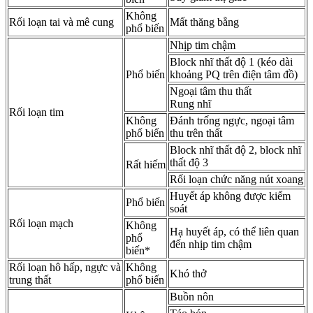
Không
Rối loạn tai và mê cung
Mất thăng bằng
phổ biến
Nhịp tim chậm
Block nhĩ thất độ 1 (kéo dài
Phổ biến
khoảng PQ trên điện tâm đồ)
Ngoại tâm thu thất
Rung nhĩ
Rối loạn tim
Không
Đánh trống ngực, ngoại tâm
phổ biến
thu trên thất
Block nhĩ thất độ 2, block nhĩ
thất độ 3
Rất hiếm
Rối loạn chức năng nút xoang
Huyết áp không được kiểm
Phổ biến
soát
Rối loạn mạch
Không
Hạ huyết áp, có thể liên quan
phổ
đến nhịp tim chậm
biến*
Rối loạn hô hấp, ngực và
Không
Khó thở
trung thất
phổ biến
Buồn nôn