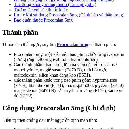
Tác dụng không mong muốn (Tác dụng phụ)
Tương tác với các thuốc khác
Lưu ý khi sử dụng Procoralan 5mg (Cảnh báo và thận trọng)
Bảo quản thuốc Procoralan 5mg
Thành phần
Thuốc đau thắt ngực, suy tim
Procoralan 5mg
có thành phần:
Procoralan 5mg: một viên nén bao phim chứa 5mg ivabradin
(tương ứng 5.390mg ivabradin hydrochloride).
Các thành phần khác trong lõi của viên nén gồm: lactose
monohydrate, magiê stearat (E470 B), tinh bột ngô,
maltodextrin, silica khan dạng keo (E551).
Các thành phần khác trong bao phim gồm: hypromellose
(E464), titan dioxid (E171), macrogol 6000, glycerol (E422),
magie stearat (E470 B), sắt oxyd màu vàng (E172), sắt oxyd
đỏ (E172).
Công dụng Procoralan 5mg (Chỉ định)
Điều trị triệu chứng đau thắt ngực ổn định mãn tính: