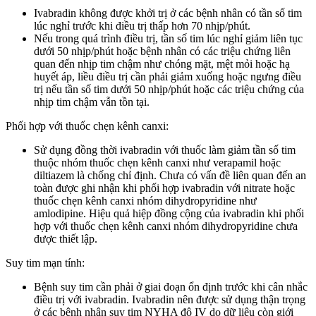
Ivabradin không được khởi trị ở các bệnh nhân có tần số tim
lúc nghỉ trước khi điều trị thấp hơn 70 nhịp/phút.
Nếu trong quá trình điều trị, tần số tim lúc nghỉ giảm liên tục
dưới 50 nhịp/phút hoặc bệnh nhân có các triệu chứng liên
quan đến nhịp tim chậm như chóng mặt, mệt mỏi hoặc hạ
huyết áp, liều điều trị cần phải giảm xuống hoặc ngưng điều
trị nếu tần số tim dưới 50 nhịp/phút hoặc các triệu chứng của
nhịp tim chậm vẫn tồn tại.
Phối hợp với thuốc chẹn kênh canxi:
Sử dụng đồng thời ivabradin với thuốc làm giảm tần số tim
thuộc nhóm thuốc chẹn kênh canxi như verapamil hoặc
diltiazem là chống chỉ định. Chưa có vấn đề liên quan đến an
toàn được ghi nhận khi phối hợp ivabradin với nitrate hoặc
thuốc chẹn kênh canxi nhóm dihydropyridine như
amlodipine. Hiệu quả hiệp đồng cộng của ivabradin khi phối
hợp với thuốc chẹn kênh canxi nhóm dihydropyridine chưa
được thiết lập.
Suy tim mạn tính:
Bệnh suy tim cần phải ở giai đoạn ổn định trước khi cân nhắc
điều trị với ivabradin. Ivabradin nên được sử dụng thận trọng
ở các bệnh nhân suy tim NYHA độ IV do dữ liệu còn giới