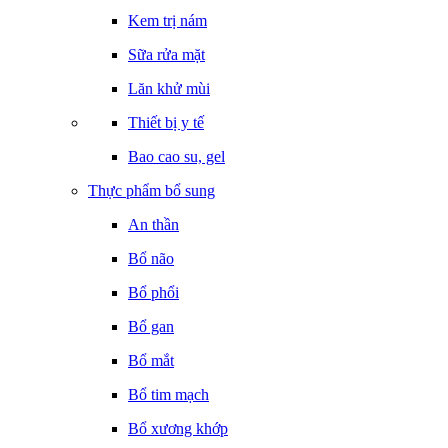
Kem trị nám
Sữa rửa mặt
Lăn khử mùi
Thiết bị y tế
Bao cao su, gel
Thực phẩm bổ sung
An thần
Bổ não
Bổ phổi
Bổ gan
Bổ mắt
Bổ tim mạch
Bổ xương khớp