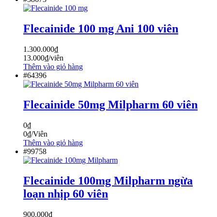
Flecainide 100 mg Ani 100 viên
1.300.000
₫
13.000
₫
/viên
Thêm vào giỏ hàng
#64396
Flecainide 50mg Milpharm 60 viên
0
₫
0
₫
/Viên
Thêm vào giỏ hàng
#99758
Flecainide 100mg Milpharm ngừa
loạn nhịp 60 viên
900.000
₫