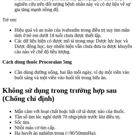
nghiên cứu trên đối tượng bệnh nhân này và có dự liệu về sự
gia tăng mạnh nồng độ.
Trẻ em:
Hiệu quả và an toàn của ivabradin trong điều trị suy tim mãn
tính ở trẻ em dưới 18 tuổi chưa được thiết lập.
Các dữ liệu hiện có được mô tả trong mục Dược lực học và
Dược động học, tuy nhiên hiện vẫn chưa đưa ra được khuyến
cáo nào về chế độ liều lượng.
Cách dùng thuốc Procoralan 5mg
Cần dùng đường uống, hai lần mỗi ngày, ví dụ một viên vào
buổi sáng và một viên vào buổi tối trong bữa ăn.
Không sử dụng trong trường hợp sau
(Chống chỉ định)
Mẫn cảm với hoạt chất hoặc bất cứ tá dược nào của thuốc.
Tần số tim lúc nghỉ dưới 70 nhịp/phút trước khi điều trị.
Sốc tim.
Nhồi máu cơ tim cấp.
Hạ huyết áp nghiêm trọng (<90/50mmHg).