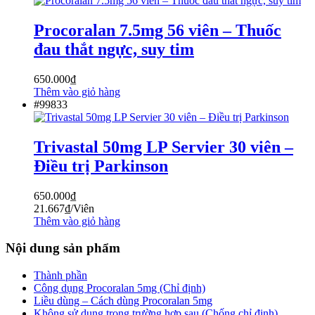
Procoralan 7.5mg 56 viên – Thuốc
đau thắt ngực, suy tim
650.000
₫
Thêm vào giỏ hàng
#99833
Trivastal 50mg LP Servier 30 viên –
Điều trị Parkinson
650.000
₫
21.667
₫
/Viên
Thêm vào giỏ hàng
Nội dung sản phẩm
Thành phần
Công dụng Procoralan 5mg (Chỉ định)
Liều dùng – Cách dùng Procoralan 5mg
Không sử dụng trong trường hợp sau (Chống chỉ định)