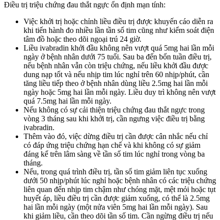
Điều trị triệu chứng đau thắt ngực ổn định mạn tính:
Việc khởi trị hoặc chỉnh liều điều trị được khuyến cáo diễn ra
khi tiến hành đo nhiều lần tần số tim cũng như kiểm soát điện
tâm đồ hoặc theo dõi ngoại trú 24 giờ.
Liều ivabradin khởi đầu không nên vượt quá 5mg hai lần mỗi
ngày ở bệnh nhân dưới 75 tuổi. Sau ba đến bốn tuần điều trị,
nếu bệnh nhân vẫn còn triệu chứng, nếu liều khởi đầu được
dung nạp tốt và nếu nhịp tim lúc nghỉ trên 60 nhịp/phút, cần
tăng liều tiếp theo ở bệnh nhân dùng liều 2.5mg hai lần mỗi
ngày hoặc 5mg hai lần mỗi ngày. Liều duy trì không nên vượt
quá 7.5mg hai lần mỗi ngày.
Nếu không có sự cải thiện triệu chứng đau thắt ngực trong
vòng 3 tháng sau khi khởi trị, cần ngưng việc điều trị bằng
ivabradin.
Thêm vào đó, việc dừng điều trị cần được cân nhắc nếu chỉ
có đáp ứng triệu chứng hạn chế và khi không có sự giảm
đáng kể trên lâm sàng về tần số tim lúc nghỉ trong vòng ba
tháng.
Nếu, trong quá trình điều trị, tần số tim giảm liên tục xuống
dưới 50 nhịp/phút lúc nghỉ hoặc bệnh nhân có các triệu chứng
liên quan đến nhịp tim chậm như chóng mặt, mệt mỏi hoặc tụt
huyết áp, liều điều trị cần được giảm xuống, có thể là 2.5mg
hai lần mỗi ngày (một nửa viên 5mg hai lần mỗi ngày). Sau
khi giảm liều, cần theo dõi tần số tim. Cần ngừng điều trị nếu