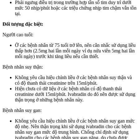
Phải ngưng điều trị trong trường hợp tần số tim duy trì dưới
mức 50 nhịp/phút hoặc các triệu chứng nhịp tim chậm vẫn tồn
tại.
Đối tượng đặc biệt:
Người cao tuổi:
Ở các bệnh nhân từ 75 tuổi trở lên, nên cân nhắc sử dụng liều
thấp hơn (2.5mg hai lần mỗi ngày ví dụ nửa viên 5mg hai lần
mỗi ngày) trước khi tăng liều nếu cần thiết.
Bệnh nhân suy thận:
Không yêu cầu hiệu chỉnh liều ở các bệnh nhân suy thận và
có độ thanh thải creatinine trên 15ml/phút.
Hiện chưa có dữ liệu ở các bệnh nhân có độ thanh thải
creatinine dưới 15ml/phút. Ivabradin do đó nên được sử dụng
thận trọng ở những bệnh nhân này.
Bệnh nhân suy gan:
Không yêu cầu hiệu chỉnh liều ở các bệnh nhân suy gan mức
độ nhẹ. Nên thận trọng khi sử dụng ivabradin cho các bệnh
nhân suy gan mức độ trung bình. Chống chỉ định sử dụng
ivabradin cho các bệnh nhân suy gan nặng, do chưa được