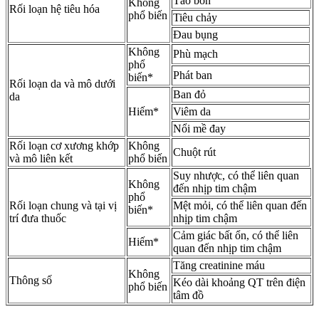
Táo bón
Không
Rối loạn hệ tiêu hóa
phổ biến
Tiêu chảy
Đau bụng
Không
Phù mạch
phổ
Phát ban
biến*
Rối loạn da và mô dưới
Ban đỏ
da
Hiếm*
Viêm da
Nổi mề đay
Rối loạn cơ xương khớp
Không
Chuột rút
và mô liên kết
phổ biến
Suy nhược, có thể liên quan
Không
đến nhịp tim chậm
phổ
Rối loạn chung và tại vị
Mệt mỏi, có thể liên quan đến
biến*
trí đưa thuốc
nhịp tim chậm
Cảm giác bất ổn, có thể liên
Hiếm*
quan đến nhịp tim chậm
Tăng creatinine máu
Không
Thông số
Kéo dài khoảng QT trên điện
phổ biến
tâm đồ