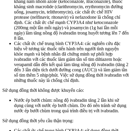
kháng nấm nhóm azole (ketoconazole, itraconazole), thuốc
kháng sinh macrolide (clarithromycin, erythromycin đường
uống, josamycin, telithromycin), các chất ức chế HIV
protease (nelfinavir, ritonavir) và nefazodone là chống chỉ
định. Các chất ức chế mạnh CYP3A4 như ketoconazole
(200mg một lần mỗi ngày) và josamycin (1g hai lần mỗi
ngày) làm tăng nồng độ ivabradin trong huyết tương lên 7 đến
8 lần.
Các chất ức chế trung bình CYP3A4: các nghiên cứu đặc
hiệu về tương tác thuốc tiến hành trên người tình nguyện
khỏe mạnh và bệnh nhân đã chứng minh sự phối hợp
ivabradin với các thuốc làm giảm tần số tim diltiazem hoặc
verapamil dẫn đến kết quả làm tăng nồng độ ivabradin (tăng 2
đến 3 lần diện tích dưới đường cong (AUC)) và làm giảm tần
số tim thêm 5 nhịp/phút. Việc sử dụng đồng thời ivabradin với
những thuốc này là chống chỉ định.
Sử dụng đồng thời không được khuyến cáo:
Nước ép bưởi chùm: nồng độ ivabradin tăng 2 lần khi sử
dụng cùng với nước ép bưởi chùm. Do đó nên tránh sử dụng
nước ép bưởi chùm trong quá trình điều trị với ivabradin.
Sử dụng đồng thời yêu cầu thận trọng:
Các chất ức chế trung bình CYP3A4: sử dụng đồng thời