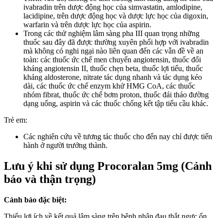
ivabradin trên dược động học của simvastatin, amlodipine,
lacidipine, trên dược động học và dược lực học của digoxin,
warfarin và trên dược lực học của aspirin.
Trong các thử nghiệm lâm sàng pha III quan trọng những
thuốc sau đây đã được thường xuyên phối hợp với ivabradin
mà không có nghi ngại nào liên quan đến các vẫn đề về an
toàn: các thuốc ức chế men chuyển angiotensin, thuốc đối
kháng angiotensin II, thuốc chẹn beta, thuốc lợi tiểu, thuốc
kháng aldosterone, nitrate tác dụng nhanh và tác dụng kéo
dài, các thuốc ức chế enzym khử HMG CoA, các thuốc
nhóm fibrat, thuốc ức chế bơm proton, thuốc đái tháo đường
dạng uống, aspirin và các thuốc chống kết tập tiểu cầu khác.
Trẻ em:
Các nghiên cứu về tương tác thuốc cho đến nay chỉ được tiến
hành ở người trưởng thành.
Lưu ý khi sử dụng Procoralan 5mg (Cảnh
báo và thận trọng)
Cảnh báo đặc biệt:
Thiếu lợi ích về kết quả lâm sàng trên bệnh nhân đau thắt ngực ổn