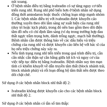
nút xoang.
Ở bệnh nhân điều trị bằng ivabradin có sự tăng nguy cơ tiến
triển rung nhĩ. Rung nhĩ phổ biến hơn ở bệnh nhân sử dụng
đồng thời amiodaron hoặc thuốc chống loạn nhịp mạnh nhóm
I. Các bệnh nhân điều trị với ivabradin được khuyến cáo
thường xuyên theo dõi lâm sàng sự xuất hiện của rung nhĩ
(duy trì hoặc kịch phát), trong đó nên bao gồm theo dõi điện
tâm đồ nếu có chỉ định lâm sàng (ví dụ trong trường hợp đau
thắt ngực trầm trọng hơn, đánh trống ngực, mạch bất thường).
Bệnh nhân cần được thông báo về các dấu hiệu và triệu
chứng của rung nhĩ và được khuyến cáo liên hệ với bác sĩ của
họ nếu triệu chứng này xảy ra.
Nếu tình trạng rung nhĩ tiến triển trong quá trình điều trị, cần
cân nhắc cẩn thận sự cân bằng giữa lợi ích và nguy cơ của
việc tiếp tục điều trị bằng ivabradin. Bệnh nhân suy tim mạn
tính có khiếm khuyết về dẫn truyền tâm thất (block nhánh trái,
block nhánh phải) và rối loạn đồng bộ tâm thất nên được theo
dõi chặt chẽ.
Sử dụng ở các bệnh nhân block nhĩ thất độ 2:
Ivabradin không được khuyến cáo cho các bệnh nhân block
nhĩ thất độ 2.
Sử dụng ở các bệnh nhân có tần số tim thấp: