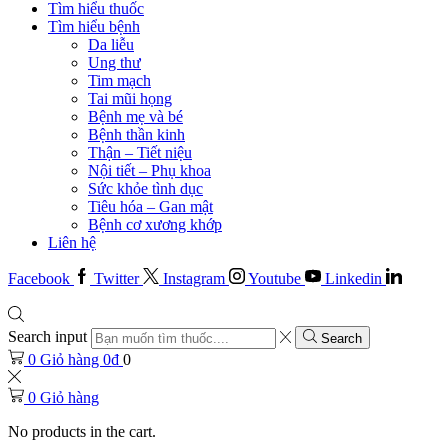
Tìm hiểu thuốc
Tìm hiểu bệnh
Da liễu
Ung thư
Tim mạch
Tai mũi họng
Bệnh mẹ và bé
Bệnh thần kinh
Thận – Tiết niệu
Nội tiết – Phụ khoa
Sức khỏe tình dục
Tiêu hóa – Gan mật
Bệnh cơ xương khớp
Liên hệ
Facebook
Twitter
Instagram
Youtube
Linkedin
Search input
Search
0
Giỏ hàng
0
₫
0
0
Giỏ hàng
No products in the cart.