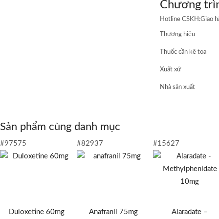
Chương trì
thần
kinh
Hotline CSKH:
Giao 
số
lượng
Thương hiệu
Thuốc cần kê toa
Xuất xứ
Nhà sản xuất
Sản phẩm cùng danh mục
#97575
#82937
#15627
Duloxetine 60mg
Anafranil 75mg
Alaradate –