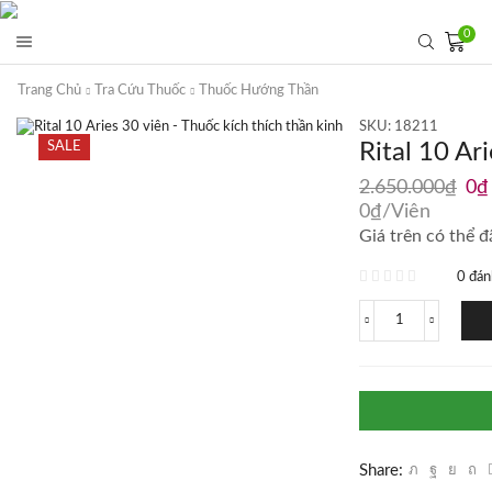
0
Trang Chủ
Tra Cứu Thuốc
Thuốc Hướng Thần
SKU:
18211
SALE
Rital 10 Ar
Giá
2.650.000
₫
0
₫
gốc
0
₫
/Viên
là:
Giá trên có thể đ
2.6
0 đán
Rital
10
Aries
30
viên
-
Thuốc
kích
Share:
thích