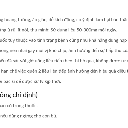
ng hoang tưởng, ảo giác, dễ kích động, có ý định làm hại bản th
ứng ủ rũ, ít nói, thu mình: Sử dụng liều 50-300mg mỗi ngày.
uốc tùy thuộc vào tình trạng bệnh cũng như khả năng dung nạp củ
hông nên nhai gây mùi vị khó chịu, ảnh hưởng đến sự hấp thu củ
ếu đã sát với giờ uống liều tiếp theo thì bỏ qua, không được tự ý
hạn chế việc quên 2 liều liên tiếp ảnh hưởng đến hiệu quả điều t
 bác sĩ để được xử lý kịp thời.
ng chỉ định)
ào có trong thuốc.
 nếu dùng ngừng cho con bú.