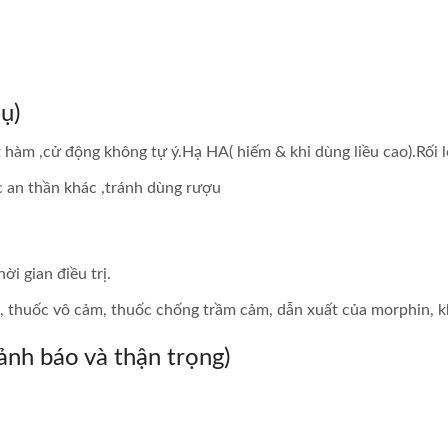
ụ)
t hàm ,cử động không tự ý.Hạ HA( hiếm & khi dùng liều cao).Rối l
ốc an thần khác ,tránh dùng rượu
i gian điều trị.
 thuốc vô cảm, thuốc chống trầm cảm, dẫn xuất của morphin, kh
ảnh báo và thận trọng)