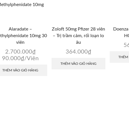
Alaradate –
Zoloft 50mg Pfizer 28 viên
Doenza
thylphenidate 10mg 30
– Trị trầm cảm, rối loạn lo
HC
viên
âu
5
2.700.000
₫
364.000
₫
THÊM
90.000
₫
/Viên
THÊM VÀO GIỎ HÀNG
THÊM VÀO GIỎ HÀNG