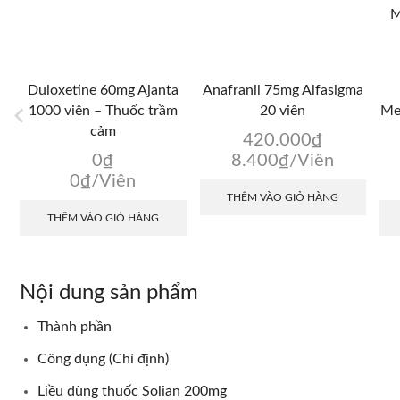
Duloxetine 60mg Ajanta
Anafranil 75mg Alfasigma
1000 viên – Thuốc trầm
20 viên
Me
cảm
420.000
₫
0
₫
8.400
₫
/Viên
0
₫
/Viên
THÊM VÀO GIỎ HÀNG
THÊM VÀO GIỎ HÀNG
Nội dung sản phẩm
Thành phần
Công dụng (Chỉ định)
Liều dùng thuốc Solian 200mg