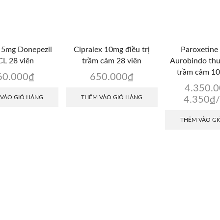
 5mg Donepezil
Cipralex 10mg điều trị
Paroxetine
L 28 viên
trầm cảm 28 viên
Aurobindo th
trầm cảm 10
60.000
₫
650.000
₫
4.350.
 VÀO GIỎ HÀNG
THÊM VÀO GIỎ HÀNG
4.350
₫
/
THÊM VÀO GI