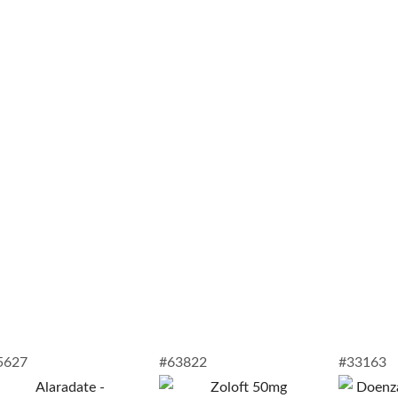
5627
#63822
#33163