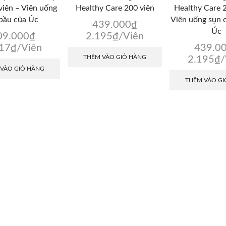
viên – Viên uống
Healthy Care 200 viên
Healthy Care 2
bầu của Úc
Viên uống sụn 
439.000
₫
Úc
09.000
₫
2.195
₫
/Viên
817
₫
/Viên
439.0
THÊM VÀO GIỎ HÀNG
2.195
₫
/
 VÀO GIỎ HÀNG
THÊM VÀO GI