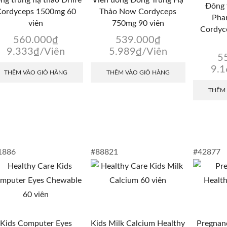
Đông 
ordyceps 1500mg 60
Thảo Now Cordyceps
Pha
viên
750mg 90 viên
Cordyc
560.000
₫
539.000
₫
9.333
₫
/Viên
5.989
₫
/Viên
5
9.
THÊM VÀO GIỎ HÀNG
THÊM VÀO GIỎ HÀNG
THÊM
1886
#88821
#42877
Kids Computer Eyes
Kids Milk Calcium Healthy
Pregnan