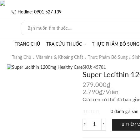
Hotline: 0901 527 139
TRANG CHỦ
TRA CỨU THUỐC
THỰC PHẨM BỔ SUNG
Trang Chủ
Vitamins & Khoáng Chất
Thực Phẩm Bổ Sung
Sin
SKU:
45781
Super Lecithin 
279.000
₫
2.790
₫
/Viên
Giá trên có thể đã bao gồm
0 đánh giá sả
THÊM V
Super
Lecithin
1200mg