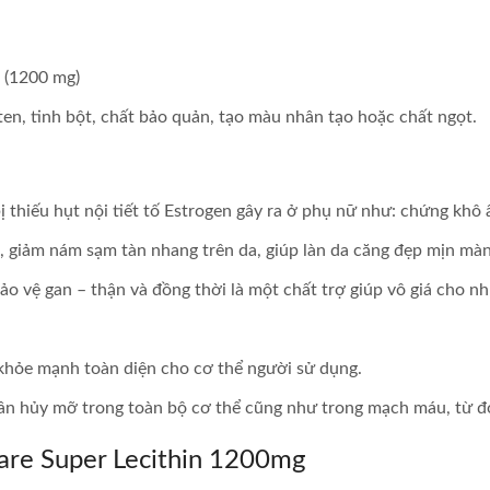
g (1200 mg)
ten, tinh bột, chất bảo quản, tạo màu nhân tạo hoặc chất ngọt.
ị thiếu hụt nội tiết tố Estrogen gây ra ở phụ nữ như: chứng kh
a, giảm nám sạm tàn nhang trên da, giúp làn da căng đẹp mịn màn
bảo vệ gan – thận và đồng thời là một chất trợ giúp vô giá cho n
khỏe mạnh toàn diện cho cơ thể người sử dụng.
hân hủy mỡ trong toàn bộ cơ thể cũng như trong mạch máu, từ đ
are Super Lecithin 1200mg