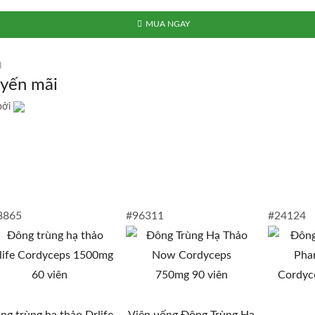
MUA NGAY
uyến mãi
bởi
3865
#96311
#24124
ng trùng hạ thảo Drlife
Viên uống Đông Trùng Hạ