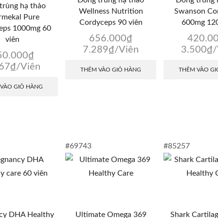
trùng hạ thảo
Wellness Nutrition
Swanson Co
rmekal Pure
Cordyceps 90 viên
600mg 120
eps 1000mg 60
656.000
₫
420.0
viên
7.289
₫
/Viên
3.500
₫
/
50.000
₫
167
₫
/Viên
THÊM VÀO GIỎ HÀNG
THÊM VÀO GI
 VÀO GIỎ HÀNG
#69743
#85257
cy DHA Healthy
Ultimate Omega 369
Shark Cartil