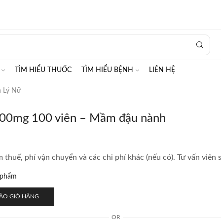
Search
input
TÌM HIỂU THUỐC
TÌM HIỂU BỆNH
LIÊN HỆ
h Lý Nữ
1200mg 100 viên – Mầm đậu nành
 thuế, phí vận chuyển và các chi phí khác (nếu có). Tư vấn viên 
n phẩm
ÀO GIỎ HÀNG
OR