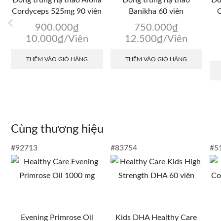
Cordyceps 525mg 90 viên
Banikha 60 viên
C
900.000
₫
750.000
₫
10.000
₫
/Viên
12.500
₫
/Viên
THÊM VÀO GIỎ HÀNG
THÊM VÀO GIỎ HÀNG
Cùng thương hiệu
#92713
#83754
#5
Evening Primrose Oil
Kids DHA Healthy Care