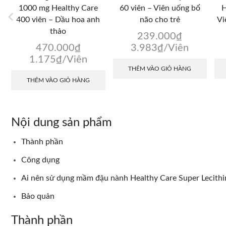
1000 mg Healthy Care
60 viên – Viên uống bổ
H
400 viên – Dầu hoa anh
não cho trẻ
Vi
thảo
239.000
₫
470.000
₫
3.983
₫
/Viên
1.175
₫
/Viên
THÊM VÀO GIỎ HÀNG
THÊM VÀO GIỎ HÀNG
Nội dung sản phẩm
Thành phần
Công dụng
Ai nên sử dụng mầm đậu nành Healthy Care Super Lecith
Bảo quản
Thành phần