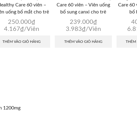
ealthy Care 60 viên –
Care 60 viên – Viên uống
Care 60 
ên uống bổ mắt cho trẻ
bổ sung canxi cho trẻ
bổ 
250.000
₫
239.000
₫
4
4.167
₫
/Viên
3.983
₫
/Viên
6.
THÊM VÀO GIỎ HÀNG
THÊM VÀO GIỎ HÀNG
THÊM
in 1200mg