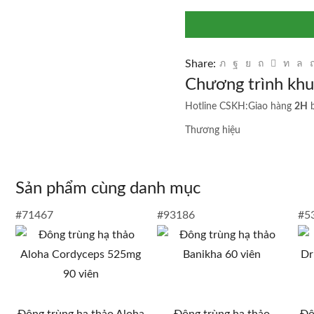
100
viên
-
Mầm
Share:
đậu
Chương trình kh
nành
số
Hotline CSKH:
Giao hàng
2H
lượng
Thương hiệu
Sản phẩm cùng danh mục
#71467
#93186
#5
Đông trùng hạ thảo Aloha
Đông trùng hạ thảo
Đô