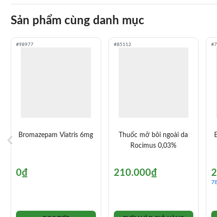
Sản phẩm cùng danh mục
#98977
#85112
#7
Bromazepam Viatris 6mg
Thuốc mỡ bôi ngoài da
Rocimus 0,03%
0
₫
210.000
₫
2
7