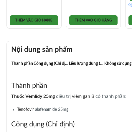
l
t
0
8
l
0
THÊM VÀO GIỎ HÀNG
THÊM VÀO GIỎ HÀNG
Nội dung sản phẩm
Thành phần
Công dụng (Chỉ định)
Liều lượng dùng thuốc Vemlidy 25mg
Thành phần
Thuốc Vemlidy 25mg
điều trị
viêm gan B
có thành phần:
Tenofovir
alafenamide 25mg
Công dụng (Chỉ định)