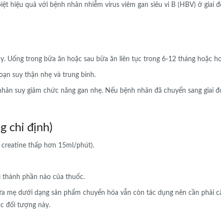
iệt hiệu quả với bệnh nhân nhiễm virus viêm gan siêu vi B (HBV) ở giai 
ày. Uống trong bữa ăn hoặc sau bữa ăn liên tục trong 6-12 tháng hoặc h
oạn suy thận nhẹ và trung bình.
 nhân suy giảm chức năng gan nhẹ. Nếu bệnh nhân đã chuyển sang giai 
 chỉ định)
 creatine thấp hơn 15ml/phút).
ì thành phần nào của thuốc.
sữa mẹ dưới dạng sản phẩm chuyển hóa vẫn còn tác dụng nên cần phải c
ác đối tượng này.