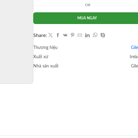
Vemlidy
OR
25mg
30
MUA NGAY
viên
số
lượng
Share:
Thương hiệu
Gil
Xuất xứ
Irel
Nhà sản xuất
Gil