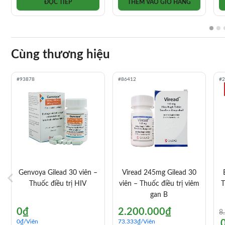
ĐỌC TIẾP
THÊM VÀO GIỎ HÀNG
Cùng thương hiệu
#93878
#86412
#
Genvoya Gilead 30 viên –
Viread 245mg Gilead 30
Thuốc điều trị HIV
viên – Thuốc điều trị viêm
T
gan B
G
G
0
₫
2.200.000
₫
8
g
h
0
₫
/Viên
73.333
₫
/Viên