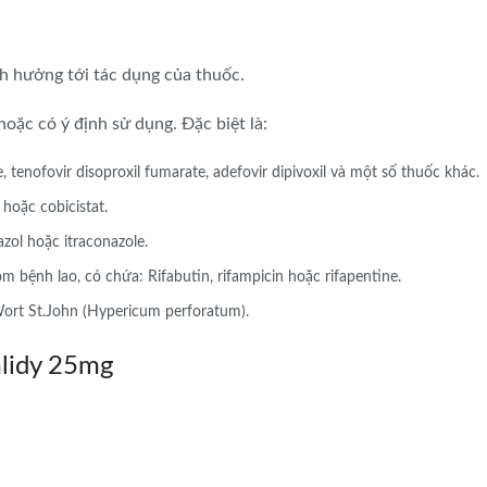
h hưởng tới tác dụng của thuốc.
oặc có ý định sử dụng. Đặc biệt là:
tenofovir disoproxil fumarate, adefovir dipivoxil và một số thuốc khác.
hoặc cobicistat.
ol hoặc itraconazole.
 bệnh lao, có chứa: Rifabutin, rifampicin hoặc rifapentine.
ort St.John (Hypericum perforatum).
mlidy 25mg