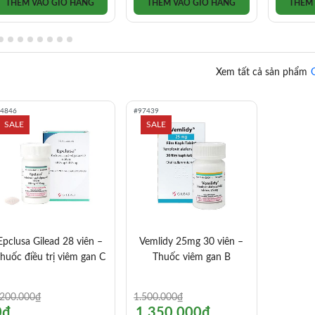
THÊM VÀO GIỎ HÀNG
THÊM VÀO GIỎ HÀNG
THÊM
Xem tất cả sản phẩm
24846
#97439
SALE
SALE
Epclusa Gilead 28 viên –
Vemlidy 25mg 30 viên –
huốc điều trị viêm gan C
Thuốc viêm gan B
iá
iá
Giá
Giá
.200.000
₫
1.500.000
₫
ốc
iện
gốc
hiện
0
₫
1.350.000
₫