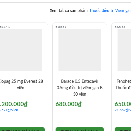
Xem tất cả sản phẩm
Thuốc điều trị Viêm ga
5137-1
#16661
#52165
Elopag 25 mg Everest 28
Barade 0.5 Entecavir
Tenohet
viên
0.5mg điều trị viêm gan B
Thuốc đi
30 viên
.200.000
₫
680.000
₫
650.0
8.571
₫
/Viên
21.667
₫
/