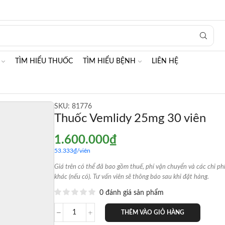
Search
input
TÌM HIỂU THUỐC
TÌM HIỂU BỆNH
LIÊN HỆ
SKU:
81776
Thuốc Vemlidy 25mg 30 viên
1.600.000
₫
53.333
₫
/viên
Giá trên có thể đã bao gồm thuế, phí vận chuyển và các chi ph
khác (nếu có). Tư vấn viên sẽ thông báo sau khi đặt hàng.
0 đánh giá sản phẩm
THÊM VÀO GIỎ HÀNG
Thuốc