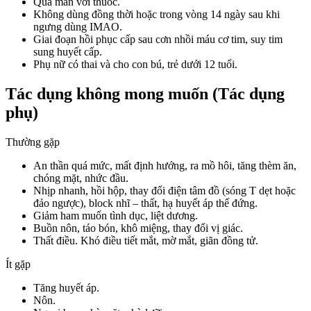
Quá mẫn với thuốc.
Không dùng đồng thời hoặc trong vòng 14 ngày sau khi
ngưng dùng IMAO.
Giai đoạn hồi phục cấp sau cơn nhồi máu cơ tim, suy tim
sung huyết cấp.
Phụ nữ có thai và cho con bú, trẻ dưới 12 tuổi.
Tác dụng không mong muốn (Tác dụng
phụ)
Thường gặp
An thần quá mức, mất định hướng, ra mồ hôi, tăng thèm ăn,
chóng mặt, nhức đầu.
Nhịp nhanh, hồi hộp, thay đổi điện tâm đồ (sóng T dẹt hoặc
đảo ngược), block nhĩ – thất, hạ huyết áp thế đứng.
Giảm ham muốn tình dục, liệt dương.
Buồn nôn, táo bón, khô miệng, thay đổi vị giác.
Thất điều. Khó điều tiết mắt, mờ mắt, giãn đồng tử.
Ít gặp
Tăng huyết áp.
Nôn.