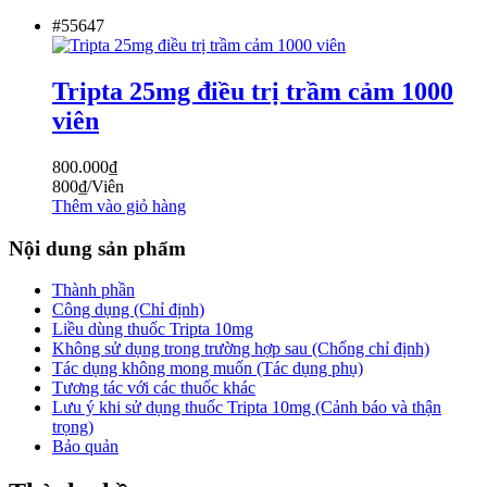
#55647
Tripta 25mg điều trị trầm cảm 1000
viên
800.000
₫
800
₫
/Viên
Thêm vào giỏ hàng
Nội dung sản phẩm
Thành phần
Công dụng (Chỉ định)
Liều dùng thuốc Tripta 10mg
Không sử dụng trong trường hợp sau (Chống chỉ định)
Tác dụng không mong muốn (Tác dụng phụ)
Tương tác với các thuốc khác
Lưu ý khi sử dụng thuốc Tripta 10mg (Cảnh báo và thận
trọng)
Bảo quản