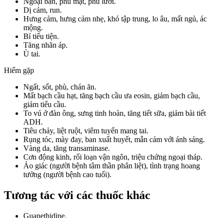
Ngoại ban, phù mặt, phù lưỡi.
Dị cảm, run.
Hưng cảm, hưng cảm nhẹ, khó tập trung, lo âu, mất ngủ, ác
mộng.
Bí tiểu tiện.
Tăng nhãn áp.
Ù tai.
Hiếm gặp
Ngất, sốt, phù, chán ăn.
Mất bạch cầu hạt, tăng bạch cầu ưa eosin, giảm bạch cầu,
giảm tiểu cầu.
To vú ở đàn ông, sưng tinh hoàn, tăng tiết sữa, giảm bài tiết
ADH.
Tiêu chảy, liệt ruột, viêm tuyến mang tai.
Rụng tóc, mày đay, ban xuất huyết, mẫn cảm với ánh sáng.
Vàng da, tăng transaminase.
Cơn động kinh, rối loạn vận ngôn, triệu chứng ngoại tháp.
Ảo giác (người bệnh tâm thần phân liệt), tình trạng hoang
tưởng (người bệnh cao tuổi).
Tương tác với các thuốc khác
Guanethidine.