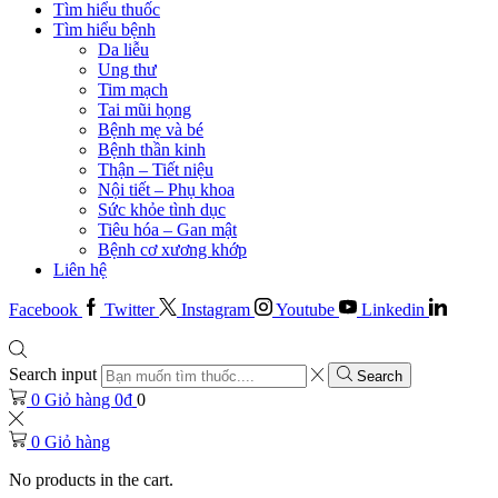
Tìm hiểu thuốc
Tìm hiểu bệnh
Da liễu
Ung thư
Tim mạch
Tai mũi họng
Bệnh mẹ và bé
Bệnh thần kinh
Thận – Tiết niệu
Nội tiết – Phụ khoa
Sức khỏe tình dục
Tiêu hóa – Gan mật
Bệnh cơ xương khớp
Liên hệ
Facebook
Twitter
Instagram
Youtube
Linkedin
Search input
Search
0
Giỏ hàng
0
₫
0
0
Giỏ hàng
No products in the cart.