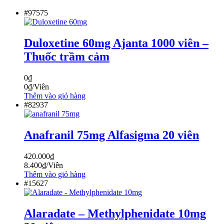
#97575
Duloxetine 60mg Ajanta 1000 viên –
Thuốc trầm cảm
0
₫
0
₫
/Viên
Thêm vào giỏ hàng
#82937
Anafranil 75mg Alfasigma 20 viên
420.000
₫
8.400
₫
/Viên
Thêm vào giỏ hàng
#15627
Alaradate – Methylphenidate 10mg