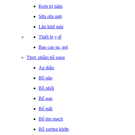
Kem trị nám
Sữa rửa mặt
Lăn khử mùi
Thiết bị y tế
Bao cao su, gel
Thực phẩm bổ sung
An thần
Bổ não
Bổ phổi
Bổ gan
Bổ mắt
Bổ tim mạch
Bổ xương khớp