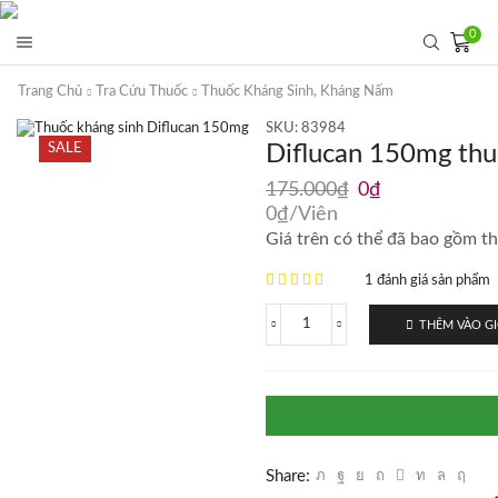
0
Trang Chủ
Tra Cứu Thuốc
Thuốc Kháng Sinh, Kháng Nấm
SKU:
83984
SALE
Diflucan 150mg thu
Giá
Giá
175.000
₫
0
₫
gốc
hiện
0
₫
/Viên
là:
tại
Giá trên có thể đã bao gồm th
175.000₫.
là:
0₫.
1 đánh giá sản phẩm
THÊM VÀO G
Diflucan
150mg
thuốc
kháng
nấm
1
viên
số
Share:
lượng