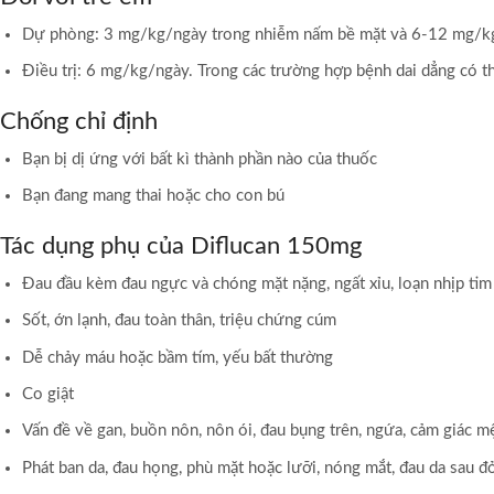
Dự phòng: 3 mg/kg/ngày trong nhiễm nấm bề mặt và 6-12 mg/kg
Điều trị: 6 mg/kg/ngày. Trong các trường hợp bệnh dai dẳng có 
Chống chỉ định
Bạn bị dị ứng với bất kì thành phần nào của thuốc
Bạn đang mang thai hoặc cho con bú
Tác dụng phụ của Diflucan 150mg
Đau đầu kèm đau ngực và chóng mặt nặng, ngất xỉu, loạn nhịp tim
Sốt, ớn lạnh, đau toàn thân, triệu chứng cúm
Dễ chảy máu hoặc bầm tím, yếu bất thường
Co giật
Vấn đề về gan, buồn nôn, nôn ói, đau bụng trên, ngứa, cảm giác m
Phát ban da, đau họng, phù mặt hoặc lưỡi, nóng mắt, đau da sau đỏ 