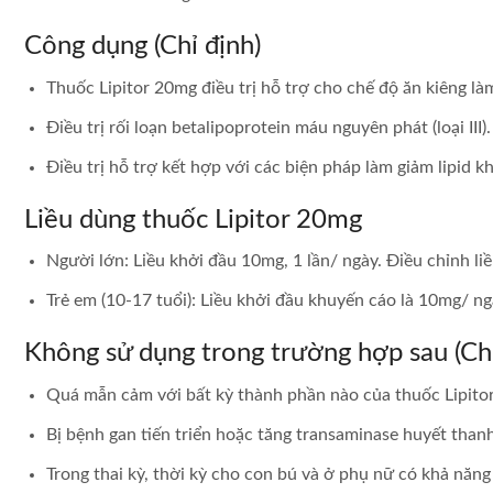
Công dụng (Chỉ định)
Thuốc Lipitor 20mg điều trị hỗ trợ cho chế độ ăn kiêng làm
Ðiều trị rối loạn betalipoprotein máu nguyên phát (loại III).
Ðiều trị hỗ trợ kết hợp với các biện pháp làm giảm lipid 
Liều dùng thuốc Lipitor 20mg
Người lớn: Liều khởi đầu 10mg, 1 lần/ ngày. Ðiều chỉnh l
Trẻ em (10-17 tuổi): Liều khởi đầu khuyến cáo là 10mg/ ngà
Không sử dụng trong trường hợp sau (Chố
Quá mẫn cảm với bất kỳ thành phần nào của thuốc Lipito
Bị bệnh gan tiến triển hoặc tăng transaminase huyết than
Trong thai kỳ, thời kỳ cho con bú và ở phụ nữ có khả năn