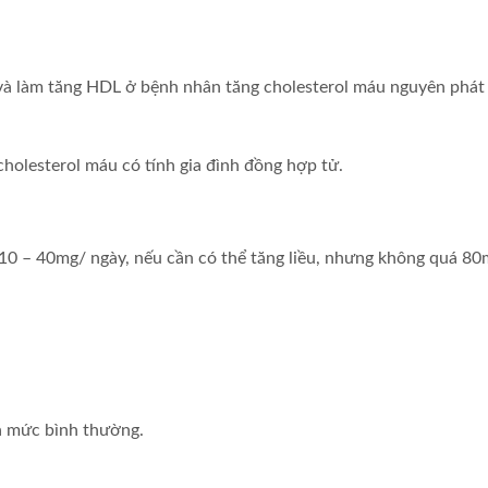
à làm tăng HDL ở bệnh nhân tăng cholesterol máu nguyên phát và rố
cholesterol máu có tính gia đình đồng hợp tử.
ì 10 – 40mg/ ngày, nếu cần có thể tăng liều, nhưng không quá 80
ủa mức bình thường.