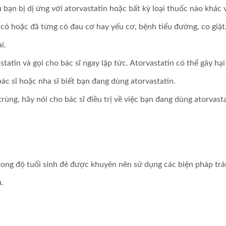
ếu bạn bị dị ứng với atorvastatin hoặc bất kỳ loại thuốc nào khá
 có hoặc đã từng có đau cơ hay yếu cơ, bệnh tiểu đường, co giật
i.
tatin và gọi cho bác sĩ ngay lập tức. Atorvastatin có thể gây hạ
c sĩ hoặc nha sĩ biết bạn đang dùng atorvastatin.
ng, hãy nói cho bác sĩ điều trị về việc bạn đang dùng atorvasta
ong độ tuổi sinh đẻ được khuyên nên sử dụng các biện pháp tránh
.