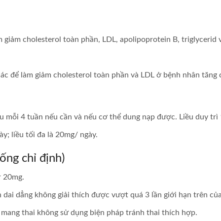
 giảm cholesterol toàn phần, LDL, apolipoprotein B, triglycerid v
khác để làm giảm cholesterol toàn phần và LDL ở bệnh nhân tăng 
iều mỗi 4 tuần nếu cần và nếu cơ thể dung nạp được. Liều duy tr
y; liều tối đa là 20mg/ ngày.
ng chỉ định)
r 20mg.
h dai dẳng không giải thích được vượt quá 3 lần giới hạn trên c
g mang thai không sử dụng biện pháp tránh thai thích hợp.