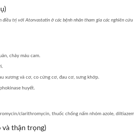
ụ)
 điều trị với Atorvastatin ở các bệnh nhân tham gia các nghiên cứ
quản, chảy máu cam.
i.
đau xương và cơ, co cứng cơ, đau cơ, sưng khớp.
phokinase huyết.
ythromycin/clarithromycin, thuốc chống nấm nhóm azole, diltiazem 
 và thận trọng)