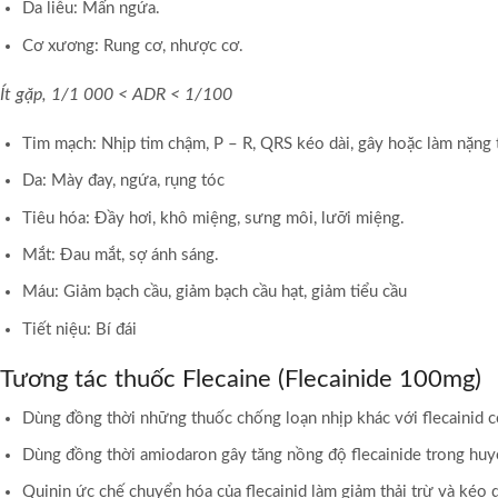
Da liễu: Mấn ngứa.
Cơ xương: Rung cơ, nhược cơ.
Ít gặp, 1/1 000 < ADR < 1/100
Tim mạch: Nhịp tim chậm, P – R, QRS kéo dài, gây hoặc làm nặng th
Da: Mày đay, ngứa, rụng tóc
Tiêu hóa: Đầy hơi, khô miệng, sưng môi, lưỡi miệng.
Mắt: Đau mắt, sợ ánh sáng.
Máu: Giảm bạch cầu, giảm bạch cầu hạt, giảm tiểu cầu
Tiết niệu: Bí đái
Tương tác thuốc Flecaine (Flecainide 100mg)
Dùng đồng thời những thuốc chống loạn nhịp khác với flecainid có
Dùng đồng thời amiodaron gây tăng nồng độ flecainide trong huyế
Quinin ức chế chuyển hóa của flecainid làm giảm thải trừ và kéo dà