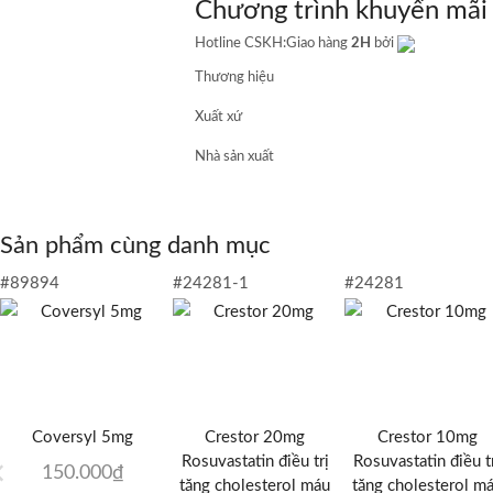
Chương trình khuyến mãi
nhịp
số
Hotline CSKH:
Giao hàng
2H
bởi
lượng
Thương hiệu
Xuất xứ
Nhà sản xuất
Sản phẩm cùng danh mục
#89894
#24281-1
#24281
Coversyl 5mg
Crestor 20mg
Crestor 10mg
Rosuvastatin điều trị
Rosuvastatin điều t
150.000
₫
tăng cholesterol máu
tăng cholesterol m