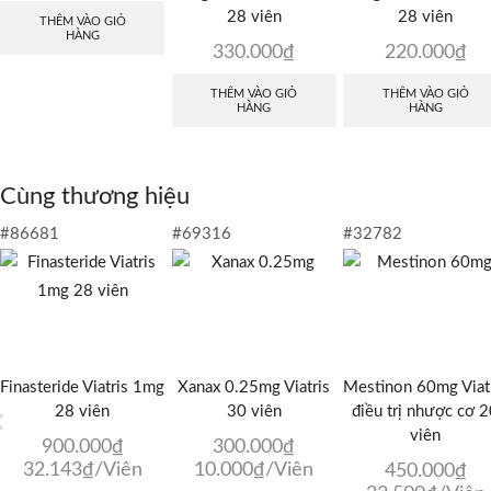
28 viên
28 viên
THÊM VÀO GIỎ
HÀNG
330.000
₫
220.000
₫
THÊM VÀO GIỎ
THÊM VÀO GIỎ
HÀNG
HÀNG
Cùng thương hiệu
#86681
#69316
#32782
Finasteride Viatris 1mg
Xanax 0.25mg Viatris
Mestinon 60mg Viat
28 viên
30 viên
điều trị nhược cơ 
viên
900.000
₫
300.000
₫
32.143
₫
/Viên
10.000
₫
/Viên
450.000
₫