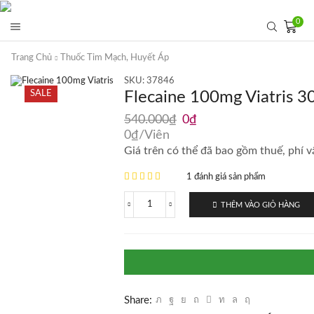
0
Trang Chủ
Thuốc Tim Mạch, Huyết Áp
SKU:
37846
SALE
Flecaine 100mg Viatris 3
Giá
Giá
540.000
₫
0
₫
gốc
hiện
0
₫
/Viên
là:
tại
Giá trên có thể đã bao gồm thuế, phí v
540.000₫.
là:
0₫.
1 đánh giá sản phẩm
THÊM VÀO GIỎ HÀNG
Flecaine
100mg
Viatris
30
viên
-
Phòng
ngừa
Share:
loạn