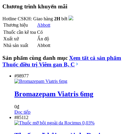
Chương trình khuyến mãi
Hotline CSKH:
Giao hàng
2H
bởi
Thương hiệu
Abbott
Thuốc cần kê toa
Có
Xuất xứ
Ấn độ
Nhà sản xuất
Abbott
Sản phẩm cùng danh mục
Xem tất cả sản phẩm
Thuốc điều trị Viêm gan B, C
#98977
Bromazepam Viatris 6mg
0
₫
Đọc tiếp
#85112