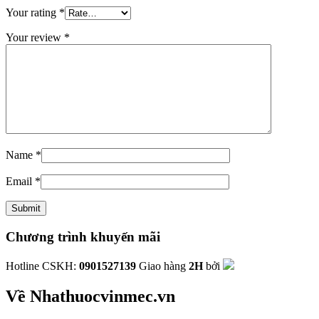
Your rating
*
Your review
*
Name
*
Email
*
Chương trình khuyến mãi
Hotline CSKH:
0901527139
Giao hàng
2H
bởi
Về Nhathuocvinmec.vn