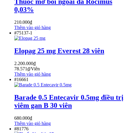
Thuốc mỡ bôi ngoài da Rocimus
0,03%
210.000
₫
Thêm vào giỏ hàng
#75137-1
Elopag 25 mg Everest 28 viên
2.200.000
₫
78.571
₫
/Viên
Thêm vào giỏ hàng
#16661
Barade 0.5 Entecavir 0.5mg điều trị
viêm gan B 30 viên
680.000
₫
Thêm vào giỏ hàng
#81776