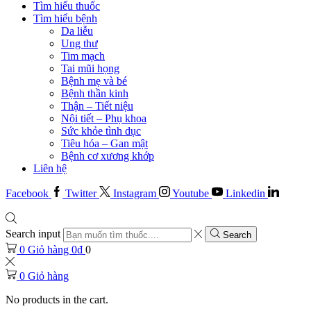
Tìm hiểu thuốc
Tìm hiểu bệnh
Da liễu
Ung thư
Tim mạch
Tai mũi họng
Bệnh mẹ và bé
Bệnh thần kinh
Thận – Tiết niệu
Nội tiết – Phụ khoa
Sức khỏe tình dục
Tiêu hóa – Gan mật
Bệnh cơ xương khớp
Liên hệ
Facebook
Twitter
Instagram
Youtube
Linkedin
Search input
Search
0
Giỏ hàng
0
₫
0
0
Giỏ hàng
No products in the cart.