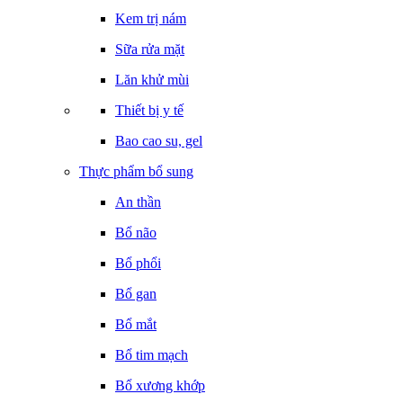
Kem trị nám
Sữa rửa mặt
Lăn khử mùi
Thiết bị y tế
Bao cao su, gel
Thực phẩm bổ sung
An thần
Bổ não
Bổ phổi
Bổ gan
Bổ mắt
Bổ tim mạch
Bổ xương khớp