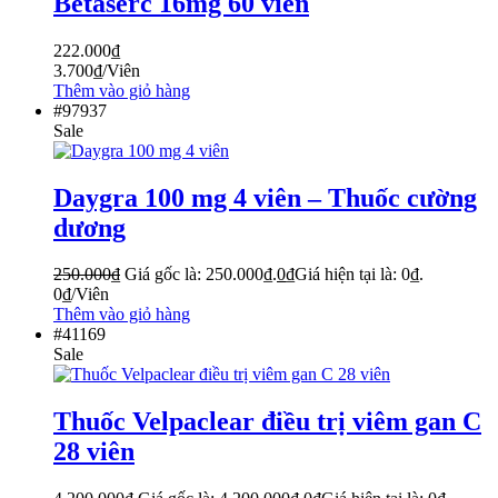
Betaserc 16mg 60 viên
222.000
₫
3.700
₫
/Viên
Thêm vào giỏ hàng
#97937
Sale
Daygra 100 mg 4 viên – Thuốc cường
dương
250.000
₫
Giá gốc là: 250.000₫.
0
₫
Giá hiện tại là: 0₫.
0
₫
/Viên
Thêm vào giỏ hàng
#41169
Sale
Thuốc Velpaclear điều trị viêm gan C
28 viên