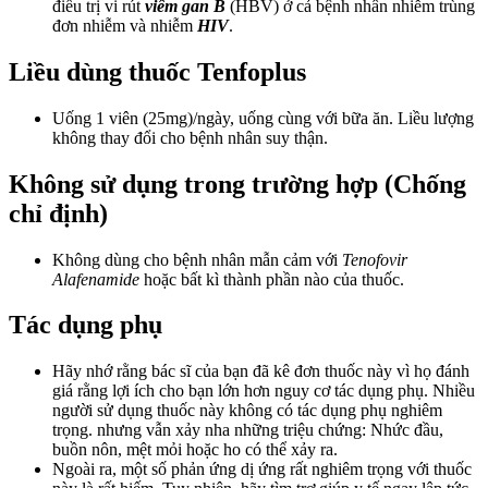
điều trị vi rút
viêm gan B
(HBV) ở cả bệnh nhân nhiễm trùng
đơn nhiễm và nhiễm
HIV
.
Liều dùng thuốc Tenfoplus
Uống 1 viên (25mg)/ngày, uống cùng với bữa ăn. Liều lượng
không thay đổi cho bệnh nhân suy thận.
Không sử dụng trong trường hợp (Chống
chỉ định)
Không dùng cho bệnh nhân mẫn cảm với
Tenofovir
Alafenamide
hoặc bất kì thành phần nào của thuốc.
Tác dụng phụ
Hãy nhớ rằng bác sĩ của bạn đã kê đơn thuốc này vì họ đánh
giá rằng lợi ích cho bạn lớn hơn nguy cơ tác dụng phụ. Nhiều
người sử dụng thuốc này không có tác dụng phụ nghiêm
trọng. nhưng vẫn xảy nha những triệu chứng: Nhức đầu,
buồn nôn, mệt mỏi hoặc ho có thể xảy ra.
Ngoài ra, một số phản ứng dị ứng rất nghiêm trọng với thuốc