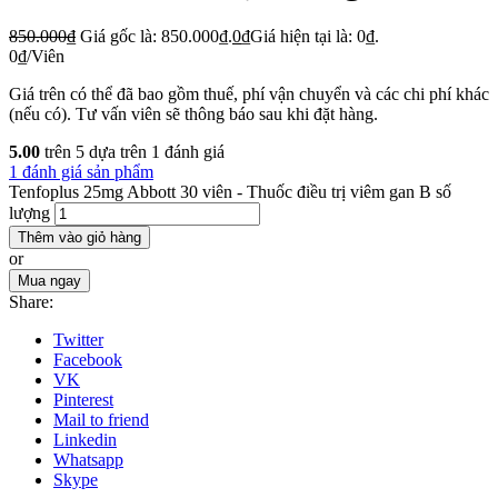
850.000
₫
Giá gốc là: 850.000₫.
0
₫
Giá hiện tại là: 0₫.
0
₫
/Viên
Giá trên có thể đã bao gồm thuế, phí vận chuyển và các chi phí khác
(nếu có). Tư vấn viên sẽ thông báo sau khi đặt hàng.
5.00
trên 5 dựa trên
1
đánh giá
1 đánh giá sản phẩm
Tenfoplus 25mg Abbott 30 viên - Thuốc điều trị viêm gan B số
lượng
Thêm vào giỏ hàng
or
Mua ngay
Share:
Twitter
Facebook
VK
Pinterest
Mail to friend
Linkedin
Whatsapp
Skype