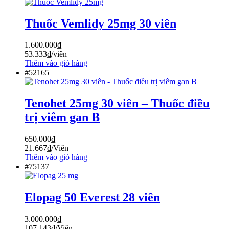
Thuốc Vemlidy 25mg 30 viên
1.600.000
₫
53.333
₫
/viên
Thêm vào giỏ hàng
#52165
Tenohet 25mg 30 viên – Thuốc điều
trị viêm gan B
650.000
₫
21.667
₫
/Viên
Thêm vào giỏ hàng
#75137
Elopag 50 Everest 28 viên
3.000.000
₫
107.143
₫
/Viên