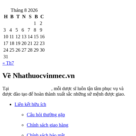
Tháng 8 2026
H
B
T
N
S
B
C
1
2
3
4
5
6
7
8
9
10
11
12
13
14
15
16
17
18
19
20
21
22
23
24
25
26
27
28
29
30
31
« Th7
Về Nhathuocvinmec.vn
Tại
Nhathuocvinmec.vn
, mỗi dược sĩ luôn tận tâm phục vụ và
được đào tạo để hoàn thành xuất sắc những sứ mệnh được giao.
Liên kết hữu ích
Câu hỏi thường gặp
Chính sách giao hàng
Chính sách bảo mật