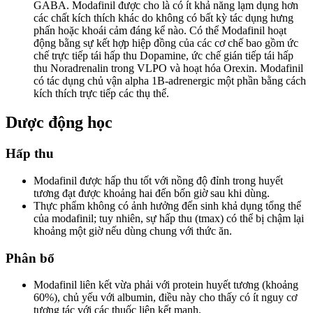
GABA. Modafinil được cho là có ít khả năng lạm dụng hơn
các chất kích thích khác do không có bất kỳ tác dụng hưng
phấn hoặc khoái cảm đáng kể nào. Có thể Modafinil hoạt
động bằng sự kết hợp hiệp đồng của các cơ chế bao gồm ức
chế trực tiếp tái hấp thu Dopamine, ức chế gián tiếp tái hấp
thu Noradrenalin trong VLPO và hoạt hóa Orexin. Modafinil
có tác dụng chủ vận alpha 1B-adrenergic một phần bằng cách
kích thích trực tiếp các thụ thể.
Dược động học
Hấp thu
Modafinil được hấp thu tốt với nồng độ đỉnh trong huyết
tương đạt được khoảng hai đến bốn giờ sau khi dùng.
Thực phẩm không có ảnh hưởng đến sinh khả dụng tổng thể
của modafinil; tuy nhiên, sự hấp thu (tmax) có thể bị chậm lại
khoảng một giờ nếu dùng chung với thức ăn.
Phân bổ
Modafinil liên kết vừa phải với protein huyết tương (khoảng
60%), chủ yếu với albumin, điều này cho thấy có ít nguy cơ
tương tác với các thuốc liên kết mạnh.