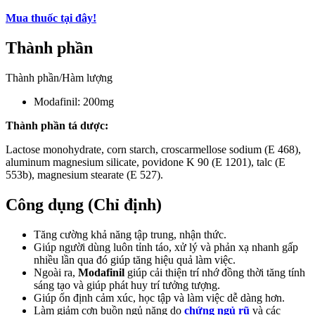
Mua thuốc tại đây!
Thành phần
Thành phần/Hàm lượng
Modafinil: 200mg
Thành phần tá dược:
Lactose monohydrate, corn starch, croscarmellose sodium (E 468),
aluminum magnesium silicate, povidone K 90 (E 1201), talc (E
553b), magnesium stearate (E 527).
Công dụng (Chỉ định)
Tăng cường khả năng tập trung, nhận thức.
Giúp người dùng luôn tỉnh táo, xử lý và phản xạ nhanh gấp
nhiều lần qua đó giúp tăng hiệu quả làm việc.
Ngoài ra,
Modafinil
giúp cải thiện trí nhớ đồng thời tăng tính
sáng tạo và giúp phát huy trí tưởng tượng.
Giúp ổn định cảm xúc, học tập và làm việc dễ dàng hơn.
Làm giảm cơn buồn ngủ nặng do
chứng ngủ rũ
và các