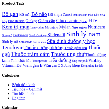
Product Tags
Bổ gan
Bổ não
Bổ thận
Bổ mắt
Canxi
Dầu xoa
Dầu hoa anh thảo
HIV
Glucosamine
Giảm cân
Ginkgo
Finasteride
bóp
Gout
Kem trị mụn
Nutricare
Mylan
Ngủ ngon
Mounjaro
Lamivudine
Sinh lý nam
Sildenafil
Parkinson
Omega 3
Shark Cartilage
Sữa dinh dưỡng y học
Sinh lý nữ
Sofosbuvir
Sụn cá mập
Tenofovir
Thuốc cường dương
Thuốc
Thuốc giảm đau
Thuốc trầm cảm
Thuốc ung thư
ngủ
Thuốc động
Tiểu đường
kinh
Tinh chất hàu
Tirzepatide
Vitadairy
Ung thư phổi
Vitamin D3
Viêm gan B
Xương khớp
Viêm gan C
Đông trùng hạ thảo
Categories
Bệnh thần kinh
Tiêu hóa – Gan mật
Tìm hiểu thuốc
Ung thư
Calendar