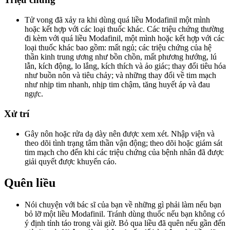
Tử vong đã xảy ra khi dùng quá liều Modafinil một mình
hoặc kết hợp với các loại thuốc khác. Các triệu chứng thường
đi kèm với quá liều Modafinil, một mình hoặc kết hợp với các
loại thuốc khác bao gồm: mất ngủ; các triệu chứng của hệ
thần kinh trung ương như bồn chồn, mất phương hướng, lú
lẫn, kích động, lo lắng, kích thích và ảo giác; thay đổi tiêu hóa
như buồn nôn và tiêu chảy; và những thay đổi về tim mạch
như nhịp tim nhanh, nhịp tim chậm, tăng huyết áp và đau
ngực.
Xử trí
Gây nôn hoặc rửa dạ dày nên được xem xét. Nhập viện và
theo dõi tình trạng tâm thần vận động; theo dõi hoặc giám sát
tim mạch cho đến khi các triệu chứng của bệnh nhân đã được
giải quyết được khuyến cáo.
Quên liều
Nói chuyện với bác sĩ của bạn về những gì phải làm nếu bạn
bỏ lỡ một liều Modafinil. Tránh dùng thuốc nếu bạn không có
ý định tỉnh táo trong vài giờ. Bỏ qua liều đã quên nếu gần đến