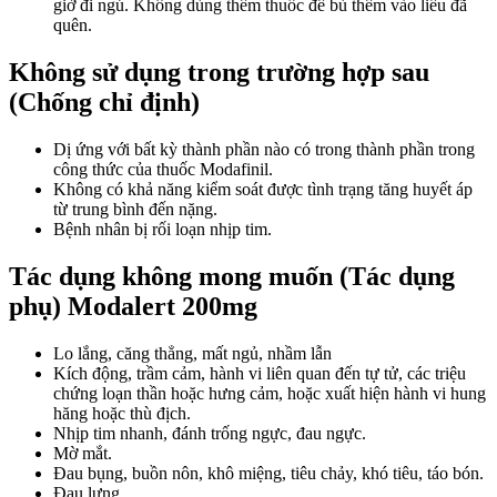
giờ đi ngủ. Không dùng thêm thuốc để bù thêm vào liều đã
quên.
Không sử dụng trong trường hợp sau
(Chống chỉ định)
Dị ứng với bất kỳ thành phần nào có trong thành phần trong
công thức của thuốc Modafinil.
Không có khả năng kiểm soát được tình trạng tăng huyết áp
từ trung bình đến nặng.
Bệnh nhân bị rối loạn nhịp tim.
Tác dụng không mong muốn (Tác dụng
phụ) Modalert 200mg
Lo lắng, căng thẳng, mất ngủ, nhầm lẫn
Kích động, trầm cảm, hành vi liên quan đến tự tử, các triệu
chứng loạn thần hoặc hưng cảm, hoặc xuất hiện hành vi hung
hăng hoặc thù địch.
Nhịp tim nhanh, đánh trống ngực, đau ngực.
Mờ mắt.
Đau bụng, buồn nôn, khô miệng, tiêu chảy, khó tiêu, táo bón.
Đau lưng.