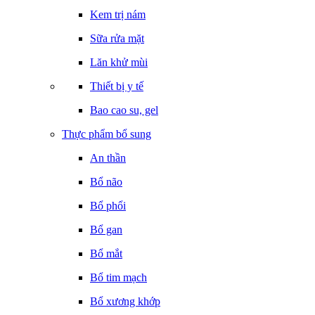
Kem trị nám
Sữa rửa mặt
Lăn khử mùi
Thiết bị y tế
Bao cao su, gel
Thực phẩm bổ sung
An thần
Bổ não
Bổ phổi
Bổ gan
Bổ mắt
Bổ tim mạch
Bổ xương khớp