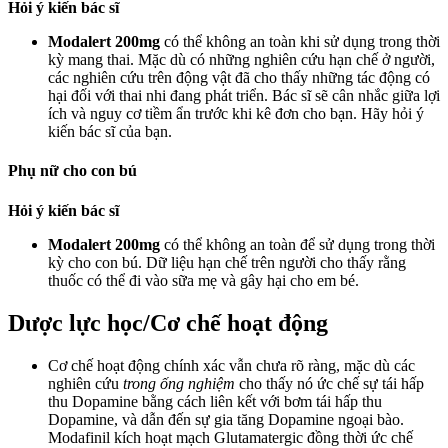
Hỏi ý kiến bác sĩ
Modalert 200mg
có thể không an toàn khi sử dụng trong thời
kỳ mang thai. Mặc dù có những nghiên cứu hạn chế ở người,
các nghiên cứu trên động vật đã cho thấy những tác động có
hại đối với thai nhi đang phát triển. Bác sĩ sẽ cân nhắc giữa lợi
ích và nguy cơ tiềm ẩn trước khi kê đơn cho bạn. Hãy hỏi ý
kiến bác sĩ của bạn.
Phụ nữ cho con bú
Hỏi ý kiến bác sĩ
Modalert 200mg
có thể không an toàn để sử dụng trong thời
kỳ cho con bú. Dữ liệu hạn chế trên người cho thấy rằng
thuốc có thể đi vào sữa mẹ và gây hại cho em bé.
Dược lực học/Cơ chế hoạt động
Cơ chế hoạt động chính xác vẫn chưa rõ ràng, mặc dù các
nghiên cứu
trong ống nghiệm
cho thấy nó ức chế sự tái hấp
thu Dopamine bằng cách liên kết với bơm tái hấp thu
Dopamine, và dẫn đến sự gia tăng Dopamine ngoại bào.
Modafinil kích hoạt mạch Glutamatergic đồng thời ức chế