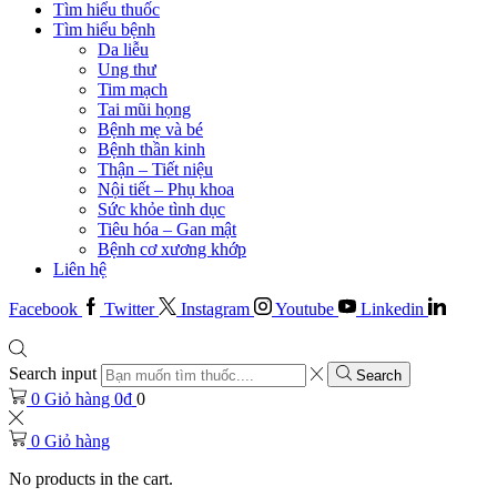
Tìm hiểu thuốc
Tìm hiểu bệnh
Da liễu
Ung thư
Tim mạch
Tai mũi họng
Bệnh mẹ và bé
Bệnh thần kinh
Thận – Tiết niệu
Nội tiết – Phụ khoa
Sức khỏe tình dục
Tiêu hóa – Gan mật
Bệnh cơ xương khớp
Liên hệ
Facebook
Twitter
Instagram
Youtube
Linkedin
Search input
Search
0
Giỏ hàng
0
₫
0
0
Giỏ hàng
No products in the cart.