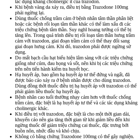
tác dụng kháng cholinergic ít của trazodon.
Khi bệnh vàng da xảy ra, điều trị bằng Trazodone 100mg
phải ngừng lại.
Dùng thuốc chống trầm cảm ở bệnh nhân tâm thần phân liệt
hoặc các bệnh rối loạn tâm thần khác có thể làm xấu đi các
triệu chứng bệnh tâm thần. Suy nghĩ hoang tưởng có thể bị
tăng lên. Trong quá trình điều trị rối loạn tâm thần hưng trầm
cảm với trazodon, giai đoạn trầm cảm có thể thay đổi sang
giai đoạn hưng cảm. Khi đó, trazodon phải được ngừng sử
dụng.
Do mất bạch cầu hạt biểu hiện lâm sàng với các triệu chứng
giống như cúm, đau họng và sốt, nên khi bị các triệu chứng
trên nên tiến hành kiểm tra huyết học.
Hạ huyết áp, bao gồm hạ huyết áp tư thế đứng và ngất, đã
được báo cáo xảy ra ở bệnh nhân được cho dùng trazodon.
Dùng đồng thời thuốc điều trị hạ huyết áp với trazodon có thể
phải giảm liều thuốc hạ huyết áp.
Bệnh nhân cao tuổi thường nhạy cảm hơn với thuốc chống
trầm cảm, đặc biệt là hạ huyết áp tư thế và các tác dụng kháng
cholinergic khác.
Khi điều trị với trazodon, đặc biệt là cho một thời gian dài,
khuyến cáo nên gia tăng thời gian từ khi giảm liều đến khi
ngừng thuốc để giảm triệu chứng cai thuốc, đặc trưng bởi
buồn nôn, nhức đầu và khó chịu.
Không có bằng chứng Trazodone 100mg có thể gây nghiện.