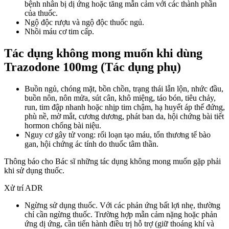
bệnh nhân bị dị ứng hoặc tăng mẫn cảm với các thành phần
của thuốc.
Ngộ độc rượu và ngộ độc thuốc ngủ.
Nhồi máu cơ tim cấp.
Tác dụng không mong muốn khi dùng
Trazodone 100mg (Tác dụng phụ)
Buồn ngủ, chóng mặt, bồn chồn, trạng thái lẫn lộn, nhức đầu,
buồn nôn, nôn mửa, sút cân, khô miệng, táo bón, tiêu chảy,
run, tim đập nhanh hoặc nhịp tim chậm, hạ huyết áp thế đứng,
phù nề, mờ mắt, cương dương, phát ban da, hội chứng bài tiết
hormon chống bài niệu.
Nguy cơ gây tử vong: rối loạn tạo máu, tổn thương tế bào
gan, hội chứng ác tính do thuốc tâm thần.
Thông báo cho Bác sĩ những tác dụng không mong muốn gặp phải
khi sử dụng thuốc.
Xử trí ADR
Ngừng sử dụng thuốc. Với các phản ứng bất lợi nhẹ, thường
chỉ cần ngừng thuốc. Trường hợp mẫn cảm nặng hoặc phản
ứng dị ứng, cần tiến hành điều trị hỗ trợ (giữ thoáng khí và