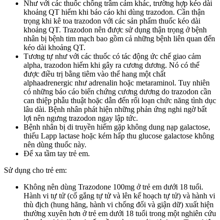
Như với các thuốc chống trầm cảm khác, trường hợp kéo dài
khoảng QT hiếm khi báo cáo khi dùng trazodon. Cần thận
trọng khi kê toa trazodon với các sản phẩm thuốc kéo dài
khoảng QT. Trazodon nên được sử dụng thận trọng ở bệnh
nhân bị bệnh tim mạch bao gồm cả những bệnh liên quan đến
kéo dài khoảng QT.
Tương tự như với các thuốc có tác động ức chế giao cảm
alpha, trazodon hiếm khi gây ra cương dương. Nó có thể
được điều trị bằng tiêm vào thể hang một chất
alphaadrenergic như adrenalin hoặc metaraminol. Tuy nhiên
có những báo cáo biến chứng cương dương do trazodon cần
can thiệp phẫu thuật hoặc dẫn đến rối loạn chức năng tình dục
lâu dài. Bệnh nhân phát hiện những phản ứng nghi ngờ bất
lợi nên ngưng trazodon ngay lập tức.
Bệnh nhân bị di truyền hiếm gặp không dung nạp galactose,
thiếu Lapp lactase hoặc kém hấp thu glucose galactose không
nên dùng thuốc này.
Để xa tầm tay trẻ em.
Sử dụng cho trẻ em:
Không nên dùng Trazodone 100mg ở trẻ em dưới 18 tuổi.
Hành vi tự tử (cố gắng tự tử và lên kế hoạch tự tử) và hành vi
thù địch (hung hăng, hành vi chống đối và giận dữ) xuất hiện
thường xuyên hơn ở trẻ em dưới 18 tuổi trong một nghiên cứu