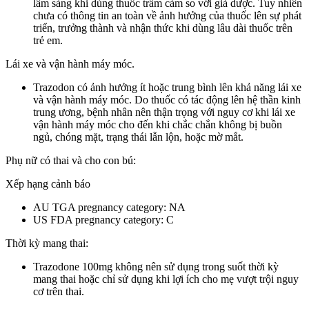
lâm sàng khi dùng thuốc trầm cảm so với giả dược. Tuy nhiên
chưa có thông tin an toàn về ảnh hưởng của thuốc lên sự phát
triển, trưởng thành và nhận thức khi dùng lâu dài thuốc trên
trẻ em.
Lái xe và vận hành máy móc.
Trazodon có ảnh hưởng ít hoặc trung bình lên khả năng lái xe
và vận hành máy móc. Do thuốc có tác động lên hệ thần kinh
trung ương, bệnh nhân nên thận trọng với nguy cơ khi lái xe
vận hành máy móc cho đến khi chắc chắn không bị buồn
ngủ, chóng mặt, trạng thái lẫn lộn, hoặc mờ mắt.
Phụ nữ có thai và cho con bú:
Xếp hạng cảnh báo
AU TGA pregnancy category: NA
US FDA pregnancy category: C
Thời kỳ mang thai:
Trazodone 100mg không nên sử dụng trong suốt thời kỳ
mang thai hoặc chỉ sử dụng khi lợi ích cho mẹ vượt trội nguy
cơ trên thai.