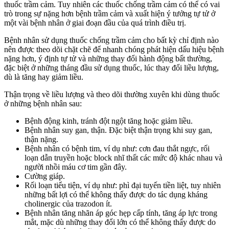
thuốc trầm cảm. Tuy nhiên các thuốc chống trầm cảm có thể có vai
trò trong sự nặng hơn bệnh trầm cảm và xuất hiện ý tưởng tự tử ở
một vài bệnh nhân ở giai đoạn đầu của quá trình điều trị.
Bệnh nhân sử dụng thuốc chống trầm cảm cho bất kỳ chỉ định nào
nên được theo dõi chặt chẽ để nhanh chóng phát hiện dấu hiệu bệnh
nặng hơn, ý định tự tử và những thay đổi hành động bất thường,
đặc biệt ở những tháng đầu sử dụng thuốc, lúc thay đổi liều lượng,
dù là tăng hay giảm liều.
Thận trọng về liều lượng và theo dõi thường xuyên khi dùng thuốc
ở những bệnh nhân sau:
Bệnh động kinh, tránh đột ngột tăng hoặc giảm liều.
Bệnh nhân suy gan, thận. Đặc biệt thận trọng khi suy gan,
thận nặng.
Bệnh nhân có bệnh tim, ví dụ như: cơn đau thắt ngực, rối
loạn dẫn truyền hoặc block nhĩ thất các mức độ khác nhau và
người nhồi máu cơ tim gần đây.
Cường giáp.
Rối loạn tiểu tiện, ví dụ như: phì đại tuyến tiền liệt, tuy nhiên
những bất lợi có thể không thấy được do tác dụng kháng
cholinergic của trazodon ít.
Bệnh nhân tăng nhãn áp góc hẹp cấp tính, tăng áp lực trong
mắt, mặc dù những thay đổi lớn có thể không thấy được do