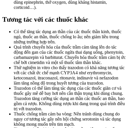
dùng epinephrin, thở oxygen, dùng kháng histamin,
corticoid…).
Tương tác với các thuốc khác
Có thể tăng tác dụng an thần của các thuốc thần kinh, thuốc
ngủ, thuốc an thần, thuốc chống lo âu; nên giảm liều trong
những trường hợp trên.
Quá trình chuyển hóa của thuốc trầm cảm tăng lên do tác
động đến gan của các thuốc ngừa thai dạng uống, phenytoin,
carbamazepin và barbiturat. Chuyển hóa thuốc trầm cảm bị ức
chế bởi cimetidin và một số thuốc tâm thần khác.
Thử nghiệm in vitro cho thấy trazodon có khả năng tương tác
với các chất ức chế mạnh CYP3A4 như erythromycin,
ketoconazol, itraconazol, ritonavir, indinavir và nefazodon
làm tăng nồng độ trong huyết tương của trazodon.
Trazodon có thể làm tăng tác dụng của các thuốc giãn cơ và
thuốc gây mê dễ bay hơi nên cần thận trọng khi dùng chung.
Trazodon tăng cường tác dụng an thần các thuốc an thần, bao
gồm cả rượu. Không dùng rượu khi đang trong quá trình điều
trị với trazodon.
Thuốc chống trầm cảm ba vòng: Nên tránh dùng chung do
nguy cơ tương tác gây nên hội chứng serotonin và tác dụng
không mong muốn trên tim mạch.