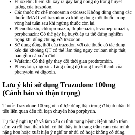
Fluoxetin: hiếm khi xảy ra gây tăng nồng độ trong huyết
tương của trazodon.
Các thuốc ức chế monoamin oxidase: Không dùng chung các
thuốc IMAO với trazodon và không dùng một thuốc trong
vòng hai tuần sau khi ngừng thuốc còn lại.
Phenothiazin, chlorpromazin, fluphenazin, levomepromazin,
perphenazin: Có thể gây hạ huyết áp tư thế đứng nghiêm
trọng khi dùng chung với trazodon.
Sử dụng đồng thời của trazodon với các thuốc có tác dụng
kéo dài khoảng QT có thể làm tăng nguy cơ loạn nhịp thất,
bao gồm cả xoắn đỉnh.
Wafarin: Có thể gây thay đổi thời gian prothrombin.
Phenytoin, digoxin: Tăng nồng độ trong huyết thanh của
phenytoin và digoxin.
Lưu ý khi sử dụng Trazodone 100mg
(Cảnh báo và thận trọng)
Thuốc Trazodone 100mg nên được dùng thận trọng ở bệnh nhân bí
tiểu liên quan đến rối loạn chuyển hóa porphyrin.
Tự tử/ ý nghĩ tự tử và làm xấu đi tình trạng bệnh: Bệnh nhân trầm
cảm và rối loạn thần kinh có thể thấy tình trạng trầm cảm của mình
nặng hơn hoặc xuất hiện ý nghĩ tự tử dù có hoặc không có dùng