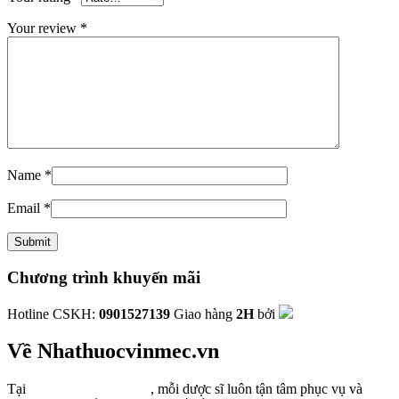
Your review
*
Name
*
Email
*
Chương trình khuyến mãi
Hotline CSKH:
0901527139
Giao hàng
2H
bởi
Về Nhathuocvinmec.vn
Tại
Nhathuocvinmec.vn
, mỗi dược sĩ luôn tận tâm phục vụ và