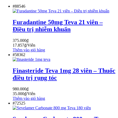
#88546
Furadantine 50mg Teva 21 viên –
Điều trị nhiễm khuẩn
375.000
₫
17.857
₫
/Viên
Thêm vào giỏ hàng
#58362
Finasteride Teva 1mg 28 viên – Thuốc
điều trị rụng tóc
980.000
₫
35.000
₫
/Viên
Thêm vào giỏ hàng
#72525