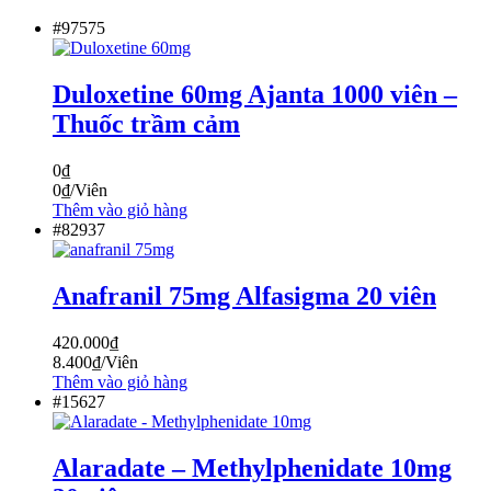
#97575
Duloxetine 60mg Ajanta 1000 viên –
Thuốc trầm cảm
0
₫
0
₫
/Viên
Thêm vào giỏ hàng
#82937
Anafranil 75mg Alfasigma 20 viên
420.000
₫
8.400
₫
/Viên
Thêm vào giỏ hàng
#15627
Alaradate – Methylphenidate 10mg