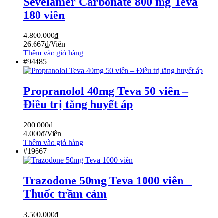
Sevelamer Carbonate 800 mg Teva
180 viên
4.800.000
₫
26.667
₫
/Viên
Thêm vào giỏ hàng
#94485
Propranolol 40mg Teva 50 viên –
Điều trị tăng huyết áp
200.000
₫
4.000
₫
/Viên
Thêm vào giỏ hàng
#19667
Trazodone 50mg Teva 1000 viên –
Thuốc trầm cảm
3.500.000
₫