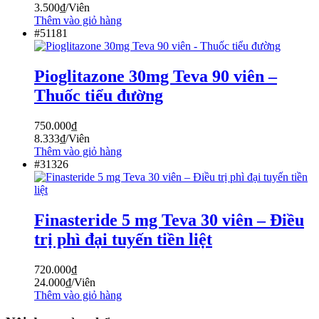
3.500
₫
/Viên
Thêm vào giỏ hàng
#51181
Pioglitazone 30mg Teva 90 viên –
Thuốc tiểu đường
750.000
₫
8.333
₫
/Viên
Thêm vào giỏ hàng
#31326
Finasteride 5 mg Teva 30 viên – Điều
trị phì đại tuyến tiền liệt
720.000
₫
24.000
₫
/Viên
Thêm vào giỏ hàng