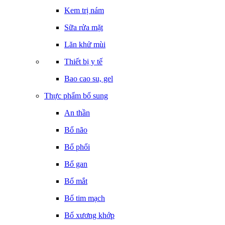
Kem trị nám
Sữa rửa mặt
Lăn khử mùi
Thiết bị y tế
Bao cao su, gel
Thực phẩm bổ sung
An thần
Bổ não
Bổ phổi
Bổ gan
Bổ mắt
Bổ tim mạch
Bổ xương khớp