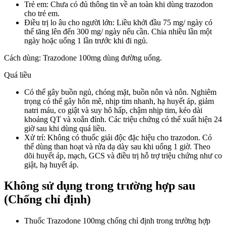
Trẻ em: Chưa có đủ thông tin về an toàn khi dùng trazodon
cho trẻ em.
Điều trị lo âu cho người lớn: Liều khởi đầu 75 mg/ ngày có
thể tăng lên đến 300 mg/ ngày nếu cần. Chia nhiều lần một
ngày hoặc uống 1 lần trước khi đi ngủ.
Cách dùng: Trazodone 100mg dùng đường uống.
Quá liều
Có thể gây buồn ngủ, chóng mặt, buồn nôn và nôn. Nghiêm
trọng có thể gây hôn mê, nhịp tim nhanh, hạ huyết áp, giảm
natri máu, co giật và suy hô hấp, chậm nhịp tim, kéo dài
khoảng QT và xoắn đỉnh. Các triệu chứng có thể xuất hiện 24
giờ sau khi dùng quá liều.
Xử trí: Không có thuốc giải độc đặc hiệu cho trazodon. Có
thể dùng than hoạt và rửa dạ dày sau khi uống 1 giờ. Theo
dõi huyết áp, mạch, GCS và điều trị hỗ trợ triệu chứng như co
giật, hạ huyết áp.
Không sử dụng trong trường hợp sau
(Chống chỉ định)
Thuốc Trazodone 100mg chống chỉ định trong trường hợp