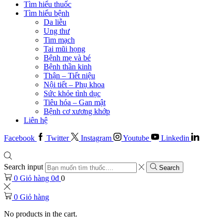
Tìm hiểu thuốc
Tìm hiểu bệnh
Da liễu
Ung thư
Tim mạch
Tai mũi họng
Bệnh mẹ và bé
Bệnh thần kinh
Thận – Tiết niệu
Nội tiết – Phụ khoa
Sức khỏe tình dục
Tiêu hóa – Gan mật
Bệnh cơ xương khớp
Liên hệ
Facebook
Twitter
Instagram
Youtube
Linkedin
Search input
Search
0
Giỏ hàng
0
₫
0
0
Giỏ hàng
No products in the cart.