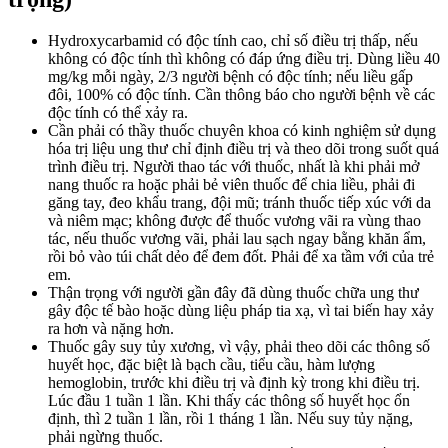
Hydroxycarbamid có độc tính cao, chỉ số điều trị thấp, nếu
không có độc tính thì không có đáp ứng điều trị. Dùng liều 40
mg/kg mỗi ngày, 2/3 người bệnh có độc tính; nếu liều gấp
đôi, 100% có độc tính. Cần thông báo cho người bệnh về các
độc tính có thể xảy ra.
Cần phải có thầy thuốc chuyên khoa có kinh nghiệm sử dụng
hóa trị liệu ung thư chỉ định điều trị và theo dõi trong suốt quá
trình điều trị. Người thao tác với thuốc, nhất là khi phải mở
nang thuốc ra hoặc phải bẻ viên thuốc để chia liều, phải đi
găng tay, đeo khẩu trang, đội mũ; tránh thuốc tiếp xúc với da
và niêm mạc; không được để thuốc vương vãi ra vùng thao
tác, nếu thuốc vương vãi, phải lau sạch ngay bằng khăn ẩm,
rồi bỏ vào túi chất dẻo để đem đốt. Phải để xa tầm với của trẻ
em.
Thận trọng với người gần đây đã dùng thuốc chữa ung thư
gây độc tế bào hoặc dùng liệu pháp tia xạ, vì tai biến hay xảy
ra hơn và nặng hơn.
Thuốc gây suy tủy xương, vì vậy, phải theo dõi các thông số
huyết học, đặc biệt là bạch cầu, tiểu cầu, hàm lượng
hemoglobin, trước khi điều trị và định kỳ trong khi điều trị.
Lúc đầu 1 tuần 1 lần. Khi thấy các thông số huyết học ổn
định, thì 2 tuần 1 lần, rồi 1 tháng 1 lần. Nếu suy tủy nặng,
phải ngừng thuốc.