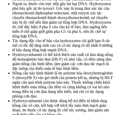
Ngoài ra, thuốc còn trực tiếp gây hư hại DNA. Hydroxyurea
phá hủy gốc tự do tyrosyl. Gốc này là trung tâm xúc tác của
ribonucleosid diphosphat reductase, một enzym xúc tác
chuyển ribonucleotid thành deoxyribonucleotid; sự chuyển
này bị ức chế nên làm giảm sự tổng hợp DNA. Hydroxyurea
ức chế đặc hiệu ở pha S của chu kỳ tế bào, làm ngừng tiến
triển ở chỗ giáp giới giữa pha G1 và pha S, nên ức chế sự
tổng hợp DNA.
Tác dụng độc cho tế bào của hydroxyurea chỉ giới hạn ở các
mô có tốc độ tăng sinh cao và có tác dụng rõ rệt nhất ở những
tế bào đang tổng hợp mạnh DNA.
Hydroxycarbamid có thể kích thích sản xuất và làm tăng nồng
độ hemoglobin bào thai (Hb F) và như vậy, có tiềm năng làm
giảm hồng cầu hình liềm, làm giảm các cơn đau tắc mạch là
đặc trưng của thiếu máu tế bào hình liềm.
Hồng cầu này hình thành là do polyme hóa deoxyhemoglobin
S (deoxyHb S) vào gel nhớt của protein kết tụ, nhưng bị Hb F
ngăn cản quá trình polyme hóa này. Thuốc không chữa khỏi
bệnh thiếu máu hồng cầu liềm và cũng không có vai trò nào
trong điều trị cơn đau đang tiến triển, mà chỉ có tác dụng
phòng cơn đau.
Hydroxycarbamid còn được dùng hỗ trợ điều trị bệnh tăng
hồng cầu vô căn, kết hợp với trích lấy máu tĩnh mạch gián
đoạn, do thuốc có tác dụng ức chế tủy xương, làm giảm sản
xuất thừa tiểu cầu và hồng cầu.