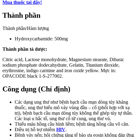
Mua thuốc tại đây!
Thành phần
Thành phần/Hàm lượng
Hydroxycarbamide: 500mg
Thành phần tá dược:
Citric acid, Lactose monohydrate, Magnesium stearate, Dibasic
sodium phosphate dodecahydrate, Gelatin, Titanium dioxide,
erythrosine, indigo carmine and iron oxide yellow. Mực in:
OPACODE black 1-S-277002.
Công dụng (Chỉ định)
Các dạng ung thư như bệnh bạch cầu mạn dòng tủy kháng
thuốc, ung thư biểu mô vảy vùng đầu – cổ (phối hợp với xạ
trị), bệnh bạch cầu mạn dòng tủy không thể ghép tủy tự thân.
Các loại u hắc tố, ung thư cổ tử cung, ung thư vú.
Thiếu máu hồng cầu hình liềm; bệnh tăng hồng cầu vô căn.
Điều trị hỗ trợ nhiễm
HIV
.
Bệnh vảy nến; hội chứng tăng tế bào ưa eosin không đáp ứng