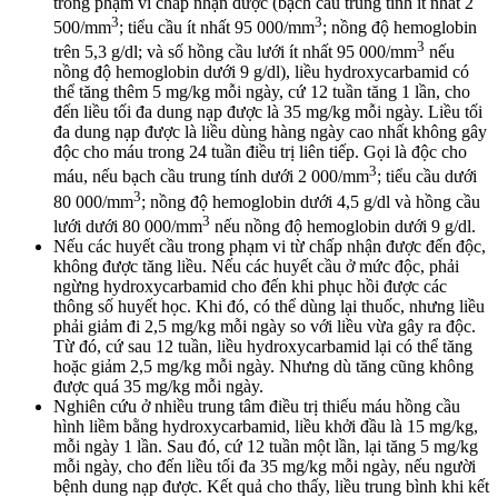
trong phạm vi chấp nhận được (bạch cầu trung tính ít nhất 2
3
3
500/mm
; tiểu cầu ít nhất 95 000/mm
; nồng độ hemoglobin
3
trên 5,3 g/dl; và số hồng cầu lưới ít nhất 95 000/mm
nếu
nồng độ hemoglobin dưới 9 g/dl), liều hydroxycarbamid có
thể tăng thêm 5 mg/kg mỗi ngày, cứ 12 tuần tăng 1 lần, cho
đến liều tối đa dung nạp được là 35 mg/kg mỗi ngày. Liều tối
đa dung nạp được là liều dùng hàng ngày cao nhất không gây
độc cho máu trong 24 tuần điều trị liên tiếp. Gọi là độc cho
3
máu, nếu bạch cầu trung tính dưới 2 000/mm
; tiểu cầu dưới
3
80 000/mm
; nồng độ hemoglobin dưới 4,5 g/dl và hồng cầu
3
lưới dưới 80 000/mm
nếu nồng độ hemoglobin dưới 9 g/dl.
Nếu các huyết cầu trong phạm vi từ chấp nhận được đến độc,
không được tăng liều. Nếu các huyết cầu ở mức độc, phải
ngừng hydroxycarbamid cho đến khi phục hồi được các
thông số huyết học. Khi đó, có thể dùng lại thuốc, nhưng liều
phải giảm đi 2,5 mg/kg mỗi ngày so với liều vừa gây ra độc.
Từ đó, cứ sau 12 tuần, liều hydroxycarbamid lại có thể tăng
hoặc giảm 2,5 mg/kg mỗi ngày. Nhưng dù tăng cũng không
được quá 35 mg/kg mỗi ngày.
Nghiên cứu ở nhiều trung tâm điều trị thiếu máu hồng cầu
hình liềm bằng hydroxycarbamid, liều khởi đầu là 15 mg/kg,
mỗi ngày 1 lần. Sau đó, cứ 12 tuần một lần, lại tăng 5 mg/kg
mỗi ngày, cho đến liều tối đa 35 mg/kg mỗi ngày, nếu người
bệnh dung nạp được. Kết quả cho thấy, liều trung bình khi kết