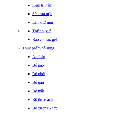
Kem trị nám
Sữa rửa mặt
Lăn khử mùi
Thiết bị y tế
Bao cao su, gel
Thực phẩm bổ sung
An thần
Bổ não
Bổ phổi
Bổ gan
Bổ mắt
Bổ tim mạch
Bổ xương khớp