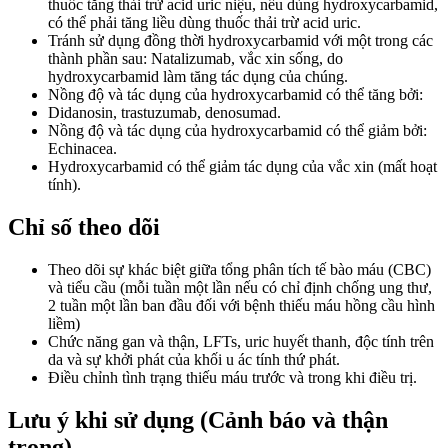
thuốc tăng thải trừ acid uric niệu, nếu dùng hydroxycarbamid,
có thể phải tăng liều dùng thuốc thải trừ acid uric.
Tránh sử dụng đồng thời hydroxycarbamid với một trong các
thành phần sau: Natalizumab, vắc xin sống, do
hydroxycarbamid làm tăng tác dụng của chúng.
Nồng độ và tác dụng của hydroxycarbamid có thể tăng bởi:
Didanosin, trastuzumab, denosumad.
Nồng độ và tác dụng của hydroxycarbamid có thể giảm bởi:
Echinacea.
Hydroxycarbamid có thể giảm tác dụng của vắc xin (mất hoạt
tính).
Chỉ số theo dõi
Theo dõi sự khác biệt giữa tổng phân tích tế bào máu (CBC)
và tiểu cầu (mỗi tuần một lần nếu có chỉ định chống ung thư,
2 tuần một lần ban đầu đối với bệnh thiếu máu hồng cầu hình
liềm)
Chức năng gan và thận, LFTs, uric huyết thanh, độc tính trên
da và sự khởi phát của khối u ác tính thứ phát.
Điều chỉnh tình trạng thiếu máu trước và trong khi điều trị.
Lưu ý khi sử dụng (Cảnh báo và thận
trọng)