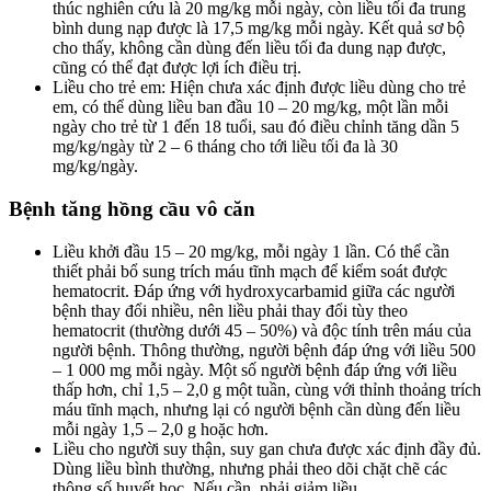
thúc nghiên cứu là 20 mg/kg mỗi ngày, còn liều tối đa trung
bình dung nạp được là 17,5 mg/kg mỗi ngày. Kết quả sơ bộ
cho thấy, không cần dùng đến liều tối đa dung nạp được,
cũng có thể đạt được lợi ích điều trị.
Liều cho trẻ em: Hiện chưa xác định được liều dùng cho trẻ
em, có thể dùng liều ban đầu 10 – 20 mg/kg, một lần mỗi
ngày cho trẻ từ 1 đến 18 tuổi, sau đó điều chỉnh tăng dần 5
mg/kg/ngày từ 2 – 6 tháng cho tới liều tối đa là 30
mg/kg/ngày.
Bệnh tăng hồng cầu vô căn
Liều khởi đầu 15 – 20 mg/kg, mỗi ngày 1 lần. Có thể cần
thiết phải bổ sung trích máu tĩnh mạch để kiểm soát được
hematocrit. Đáp ứng với hydroxycarbamid giữa các người
bệnh thay đổi nhiều, nên liều phải thay đổi tùy theo
hematocrit (thường dưới 45 – 50%) và độc tính trên máu của
người bệnh. Thông thường, người bệnh đáp ứng với liều 500
– 1 000 mg mỗi ngày. Một số người bệnh đáp ứng với liều
thấp hơn, chỉ 1,5 – 2,0 g một tuần, cùng với thỉnh thoảng trích
máu tĩnh mạch, nhưng lại có người bệnh cần dùng đến liều
mỗi ngày 1,5 – 2,0 g hoặc hơn.
Liều cho người suy thận, suy gan chưa được xác định đầy đủ.
Dùng liều bình thường, nhưng phải theo dõi chặt chẽ các
thông số huyết học. Nếu cần, phải giảm liều.