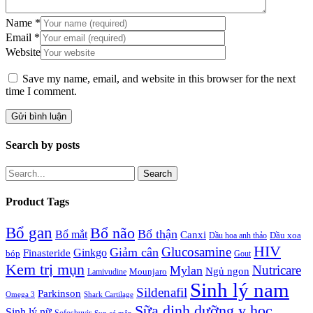
Name
*
Email
*
Website
Save my name, email, and website in this browser for the next
time I comment.
Search by posts
Search
Product Tags
Bổ gan
Bổ não
Bổ thận
Bổ mắt
Canxi
Dầu xoa
Dầu hoa anh thảo
HIV
Glucosamine
Giảm cân
Ginkgo
Finasteride
bóp
Gout
Kem trị mụn
Nutricare
Mylan
Ngủ ngon
Mounjaro
Lamivudine
Sinh lý nam
Sildenafil
Parkinson
Omega 3
Shark Cartilage
Sữa dinh dưỡng y học
Sinh lý nữ
Sofosbuvir