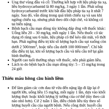
Ung thư vùng đầu và cổ: Thường kết hợp với liệu pháp tia xạ,
liều hydroxycarbamid là 80 mg/kg, 3 ngày 1 lần. Phải uống
hydroxycarbamid trước khi bắt đầu liệu pháp tia xạ ít nhất 7
ngày. Sau đó, vẫn dùng trong quá trình chiếu xạ và sau khi
ngừng chiếu xạ, nhưng phải theo dõi chặt chẽ, và không có
tai biến nặng.
Bệnh bạch cầu mạn dòng tủy không đáp ứng với thuốc khác:
Uống liều 20 – 30 mg/kg, mỗi ngày 1 lần. Nếu thuốc có tác
dụng rõ ràng sau 6 tuần, liệu pháp có thể kéo dài mãi, vô thời
hạn. Phải ngừng điều trị khi số lượng bạch cầu sụt xuống còn
3
3
dưới 2 500/mm
, hoặc tiểu cầu dưới 100 000/mm
. Chỉ bắt
đầu điều trị lại, khi số lượng bạch cầu và tiểu cầu trở lại gần
bình thường.
Người cao tuổi thường nhạy với thuốc, nên phải giảm liều.
Lách to do bệnh bạch cầu mạn dòng tủy: 5 – 15 mg/kg trong
24 giờ.
Thiếu máu hồng cầu hình liềm
Để làm giảm các cơn đau từ vừa đến nặng lặp đi lặp lại ở
người lớn, uống liều 15 mg/kg, mỗi ngày 1 lần, dựa vào khối
lượng thực hoặc khối lượng lý tưởng của cơ thể (tùy theo cái
nào nhỏ hơn). Cứ 2 tuần 1 lần, điều chỉnh liều tùy theo số
lượng huyết cầu của người bệnh. Nếu công thức huyết cầu