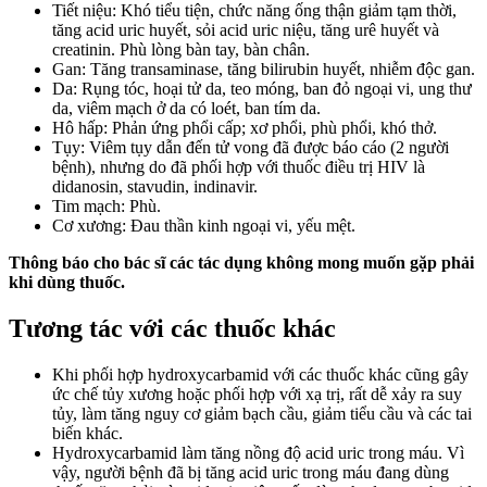
Tiết niệu: Khó tiểu tiện, chức năng ống thận giảm tạm thời,
tăng acid uric huyết, sỏi acid uric niệu, tăng urê huyết và
creatinin. Phù lòng bàn tay, bàn chân.
Gan: Tăng transaminase, tăng bilirubin huyết, nhiễm độc gan.
Da: Rụng tóc, hoại tử da, teo móng, ban đỏ ngoại vi, ung thư
da, viêm mạch ở da có loét, ban tím da.
Hô hấp: Phản ứng phổi cấp; xơ phổi, phù phổi, khó thở.
Tụy: Viêm tụy dẫn đến tử vong đã được báo cáo (2 người
bệnh), nhưng do đã phối hợp với thuốc điều trị HIV là
didanosin, stavudin, indinavir.
Tim mạch: Phù.
Cơ xương: Đau thần kinh ngoại vi, yếu mệt.
Thông báo cho bác sĩ các tác dụng không mong muốn gặp phải
khi dùng thuốc.
Tương tác với các thuốc khác
Khi phối hợp hydroxycarbamid với các thuốc khác cũng gây
ức chế tủy xương hoặc phối hợp với xạ trị, rất dễ xảy ra suy
tủy, làm tăng nguy cơ giảm bạch cầu, giảm tiểu cầu và các tai
biến khác.
Hydroxycarbamid làm tăng nồng độ acid uric trong máu. Vì
vậy, người bệnh đã bị tăng acid uric trong máu đang dùng