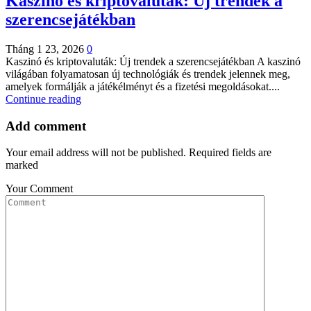
Kaszinó és kriptovaluták: Új trendek a
szerencsejátékban
Tháng 1 23, 2026
0
Kaszinó és kriptovaluták: Új trendek a szerencsejátékban A kaszinó
világában folyamatosan új technológiák és trendek jelennek meg,
amelyek formálják a játékélményt és a fizetési megoldásokat....
Continue reading
Add comment
Your email address will not be published. Required fields are
marked
Your Comment