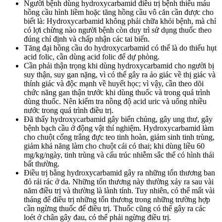
Người bệnh dùng hydroxycarbamid điều trị bệnh thiếu máu
hồng cầu hình liềm hoặc tăng hồng cầu vô căn cần được cho
biết là: Hydroxycarbamid không phải chữa khỏi bệnh, mà chỉ
có lợi chừng nào người bệnh còn duy trì sử dụng thuốc theo
đúng chỉ định và chấp nhận các tai biến.
Tăng đại hồng cầu do hydroxycarbamid có thể là do thiếu hụt
acid folic, cần dùng acid folic để dự phòng.
Cần phải thận trọng khi dùng hydroxycarbamid cho người bị
suy thận, suy gan nặng, vì có thể gây ra ảo giác về thị giác và
thính giác và độc mạnh về huyết học; vì vậy, cần theo dõi
chức năng gan thận trước khi dùng thuốc và trong quá trình
dùng thuốc. Nên kiểm tra nồng độ acid uric và uống nhiều
nước trong quá trình điều trị.
Đã thấy hydroxycarbamid gây biến chủng, gây ung thư, gây
bệnh bạch cầu ở động vật thí nghiệm. Hydroxycarbamid làm
cho chuột cống trắng đực teo tinh hoàn, giảm sinh tinh trùng,
giảm khả năng làm cho chuột cái có thai; khi dùng liều 60
mg/kg/ngày, tinh trùng và cấu trúc nhiễm sắc thể có hình thái
bất thường.
Điều trị bằng hydroxycarbamid gây ra những tổn thương ban
đỏ rải rác ở da. Những tổn thương này thường xảy ra sau vài
năm điều trị và thường là lành tính. Tuy nhiên, có thể mất vài
tháng để điều trị những tổn thương trong những trường hợp
cần ngừng thuốc để điều trị. Thuốc cũng có thể gây ra các
loét ở chân gây đau, có thể phải ngừng điều trị.