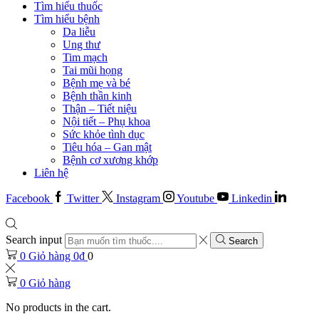
Tìm hiểu thuốc
Tìm hiểu bệnh
Da liễu
Ung thư
Tim mạch
Tai mũi họng
Bệnh mẹ và bé
Bệnh thần kinh
Thận – Tiết niệu
Nội tiết – Phụ khoa
Sức khỏe tình dục
Tiêu hóa – Gan mật
Bệnh cơ xương khớp
Liên hệ
Facebook
Twitter
Instagram
Youtube
Linkedin
Search input
Search
0
Giỏ hàng
0
₫
0
0
Giỏ hàng
No products in the cart.