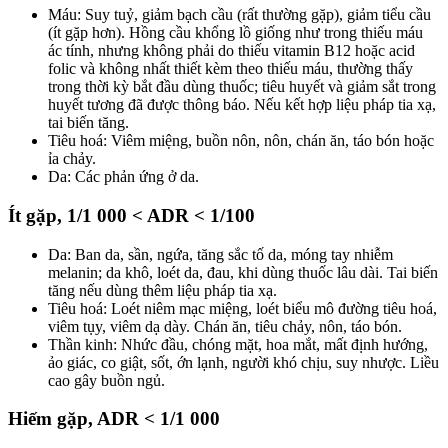
Máu: Suy tuỷ, giảm bạch cầu (rất thường gặp), giảm tiểu cầu
(ít gặp hơn). Hồng cầu khổng lồ giống như trong thiếu máu
ác tính, nhưng không phải do thiếu vitamin B12 hoặc acid
folic và không nhất thiết kèm theo thiếu máu, thường thấy
trong thời kỳ bắt đầu dùng thuốc; tiêu huyết và giảm sắt trong
huyết tương đã được thông báo. Nếu kết hợp liệu pháp tia xạ,
tai biến tăng.
Tiêu hoá: Viêm miệng, buồn nôn, nôn, chán ăn, táo bón hoặc
ỉa chảy.
Da: Các phản ứng ở da.
Ít gặp, 1/1 000 < ADR < 1/100
Da: Ban da, sần, ngứa, tăng sắc tố da, móng tay nhiễm
melanin; da khô, loét da, đau, khi dùng thuốc lâu dài. Tai biến
tăng nếu dùng thêm liệu pháp tia xạ.
Tiêu hoá: Loét niêm mạc miệng, loét biểu mô đường tiêu hoá,
viêm tụy, viêm dạ dày. Chán ăn, tiêu chảy, nôn, táo bón.
Thần kinh: Nhức đầu, chóng mặt, hoa mắt, mất định hướng,
ảo giác, co giật, sốt, ớn lạnh, người khó chịu, suy nhược. Liều
cao gây buồn ngủ.
Hiếm gặp, ADR < 1/1 000