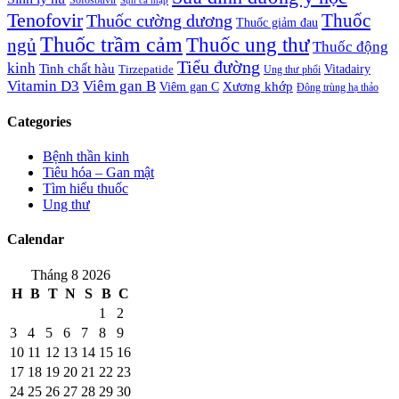
Sụn cá mập
Tenofovir
Thuốc cường dương
Thuốc
Thuốc giảm đau
Thuốc trầm cảm
Thuốc ung thư
ngủ
Thuốc động
Tiểu đường
kinh
Tinh chất hàu
Tirzepatide
Vitadairy
Ung thư phổi
Vitamin D3
Viêm gan B
Xương khớp
Viêm gan C
Đông trùng hạ thảo
Categories
Bệnh thần kinh
Tiêu hóa – Gan mật
Tìm hiểu thuốc
Ung thư
Calendar
Tháng 8 2026
H
B
T
N
S
B
C
1
2
3
4
5
6
7
8
9
10
11
12
13
14
15
16
17
18
19
20
21
22
23
24
25
26
27
28
29
30