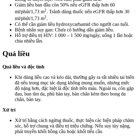
Giảm liều ban đầu còn 50% nếu eGFR thấp hơn 60
2
ml/phút/1,73 m
. Tránh dùng thuốc nếu eGFR thấp hơn 30
2
ml/phút/1,73 m
.
Có thể cần giảm liều hydroxycarbamid cho người cao tuổi.
Bệnh nhân suy gan: Chưa có hướng dẫn giảm liều.
Hỗ trợ điều trị HIV: 1 000 – 1 500 mg/ngày, uống 1 lần hoặc
chia nhiều lần.
Quá liều
Quá liều và độc tính
Khi dùng liều cao và kéo dài, thường gây ra rất nhiều tai biến
đã nêu trong mục tác dụng không mong muốn, nhưng mức
độ nặng hơn, đặc biệt là độc tính trên máu. Ngoài ra, còn gặp
đau, ban tím da, phù bàn tay, bàn chân kèm theo bong da
chân, bàn tay.
Xử trí
Xử trí bằng cách ngừng thuốc, thực hiện các biện pháp chăm
sóc, hỗ trợ chung và điều trị triệu chứng. Nếu suy tủy nặng,
phải truyền khối hồng cầu hoặc khối tiểu cầu