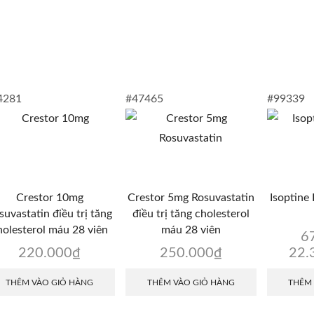
4281
#47465
#99339
Crestor 10mg
Crestor 5mg Rosuvastatin
Isoptine
suvastatin điều trị tăng
điều trị tăng cholesterol
holesterol máu 28 viên
máu 28 viên
6
220.000
₫
250.000
₫
22.
THÊM VÀO GIỎ HÀNG
THÊM VÀO GIỎ HÀNG
THÊM