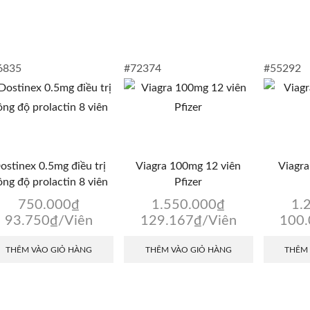
6835
#72374
#55292
ostinex 0.5mg điều trị
Viagra 100mg 12 viên
Viagra
ng độ prolactin 8 viên
Pfizer
750.000
₫
1.550.000
₫
1.
93.750
₫
/Viên
129.167
₫
/Viên
100
THÊM VÀO GIỎ HÀNG
THÊM VÀO GIỎ HÀNG
THÊM