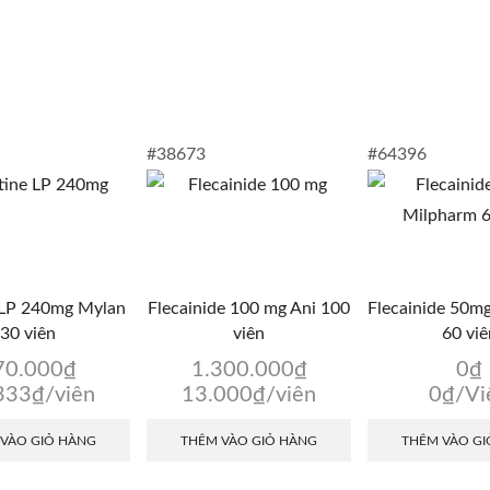
#38673
#64396
 LP 240mg Mylan
Flecainide 100 mg Ani 100
Flecainide 50m
30 viên
viên
60 viê
70.000
₫
1.300.000
₫
0
₫
333
₫
/viên
13.000
₫
/viên
0
₫
/Vi
 VÀO GIỎ HÀNG
THÊM VÀO GIỎ HÀNG
THÊM VÀO GI