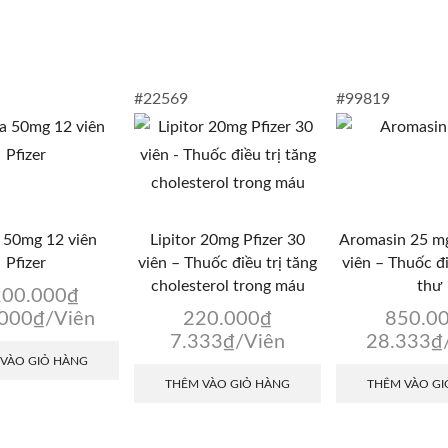
#22569
#99819
 50mg 12 viên
Lipitor 20mg Pfizer 30
Aromasin 25 mg
Pfizer
viên – Thuốc điều trị tăng
viên – Thuốc đi
cholesterol trong máu
thư
200.000
₫
.000
₫
/Viên
220.000
₫
850.0
7.333
₫
/Viên
28.333
₫
 VÀO GIỎ HÀNG
THÊM VÀO GIỎ HÀNG
THÊM VÀO GI