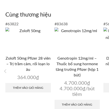
Cùng thương hiệu
#63822
#83638
#5
Zoloft 50mg Pfizer 28 viên
Genotropin 12mg/ml –
D
– Trị trầm cảm, rối loạn lo
Thuốc bổ sung hormone
nồ
âu
tăng trưởng Pfizer (hộp 1
bút)
364.000
₫
4.700.000
₫
THÊM VÀO GIỎ HÀNG
4.700.000
₫
/bút
tiêm
THÊM VÀO GIỎ HÀNG