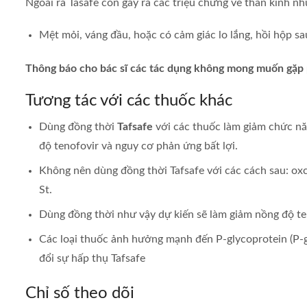
Ngoài ra Tasafe còn gây ra các triệu chứng về thần kinh nh
Mệt mỏi, váng đầu, hoặc có cảm giác lo lắng, hồi hộp s
Thông báo cho bác sĩ các tác dụng không mong muốn gặp 
Tương tác với các thuốc khác
Dùng đồng thời
Tafsafe
với các thuốc làm giảm chức năn
độ tenofovir và nguy cơ phản ứng bất lợi.
Không nên dùng đồng thời Tafsafe với các cách sau: oxca
St.
Dùng đồng thời như vậy dự kiến sẽ làm giảm nồng độ ten
Các loại thuốc ảnh hưởng mạnh đến P-glycoprotein (P-g
đổi sự hấp thụ Tafsafe
Chỉ số theo dõi