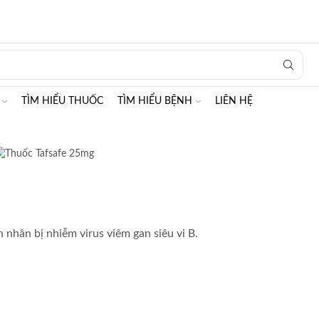
Search
input
TÌM HIỂU THUỐC
TÌM HIỂU BỆNH
LIÊN HỆ
h nhân bị nhiễm virus viêm gan siêu vi B.