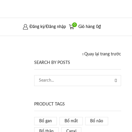
0
Đăng ký/Đăng nhập
Giỏ hàng
0
₫
Quay lại trang trước
SEARCH BY POSTS
SEARCH
PRODUCT TAGS
Bổ gan
Bổ mắt
Bổ não
Bổ thận
Canxi