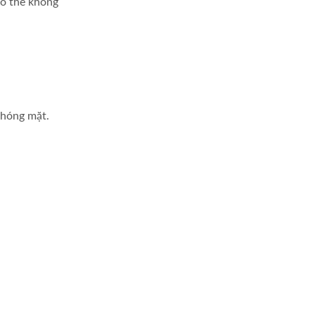
có thể không
chóng mặt.