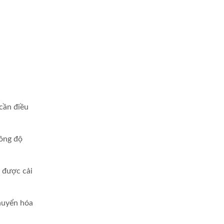
 cần điều
nồng độ
 được cải
huyển hóa