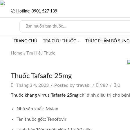
Hotline: 0901 527 139
TRANG CHỦ
TRA CỨU THUỐC
THỰC PHẨM BỔ SUNG
Home
Tìm Hiểu Thuốc
Tìm hiểu thuốc
Thuốc Tafsafe 25mg
Tháng 3 4, 2023
/
Posted by
travabi
/
989
/
0
Thuốc kháng virrus
Tafsafe 25mg
chỉ định điều trị cho bện
Nhà sản xuất: Mylan
Tên thuốc gốc: Tenofovir
Trình bày/Đóng gói: Hộp 1 l x 30 viên