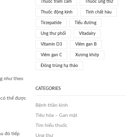
Thuốc trầm cảm
Thuốc ung thư
Thuốc động kinh
Tinh chất hàu
Tirzepatide
Tiểu đường
Ung thư phổi
Vitadairy
Vitamin D3
Viêm gan B
Viêm gan C
Xương khớp
Đông trùng hạ thảo
ng như theo
CATEGORIES
r có thể được
Bệnh thần kinh
Tiêu hóa – Gan mật
Tìm hiểu thuốc
u đó tiếp
Ung thư