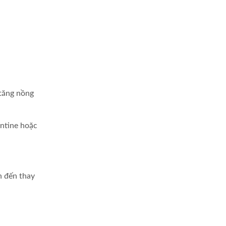
 tăng nồng
entine hoặc
n đến thay