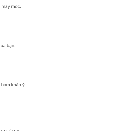
h máy móc.
của bạn.
 tham khảo ý