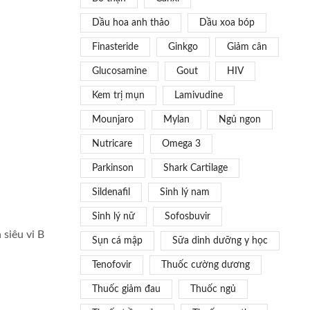
Dầu hoa anh thảo
Dầu xoa bóp
Finasteride
Ginkgo
Giảm cân
Glucosamine
Gout
HIV
Kem trị mụn
Lamivudine
Mounjaro
Mylan
Ngủ ngon
Nutricare
Omega 3
Parkinson
Shark Cartilage
Sildenafil
Sinh lý nam
Sinh lý nữ
Sofosbuvir
 siêu vi B
Sụn cá mập
Sữa dinh dưỡng y học
Tenofovir
Thuốc cường dương
Thuốc giảm đau
Thuốc ngủ